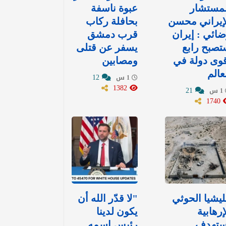
لمستشار
عبوة ناسفة
إيراني محسن
بحافلة ركاب
ائي : إيران
قرب دمشق
صبح رابع
يسفر عن قتلى
وى دولة في
ومصابين
عالم
12
1 س
1382
21
1 س
1740
يشيا الحوثي
"لا قدّر الله أن
إرهابية
يكون لدينا
ستهدف
رئيس اسمه