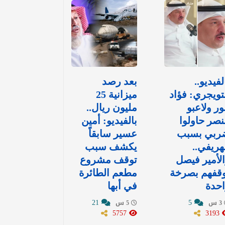
لفيديو..
بعد رصد
تويجري: فؤاد
ميزانية 25
ور ولاعبو
مليون ريال..
نصر حاولوا
بالفيديو: أمين
ربي بسبب
عسير سابقاً
هريفي..
يكشف سبب
لأمير فيصل
توقف مشروع
وقفهم بصرخة
مطعم الطائرة
حدة
في أبها
21
5
3 س
5 س
5757
3193