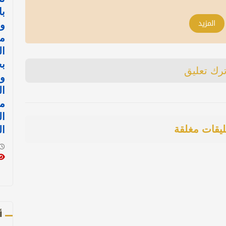
با
المزيد
و
مع
ال
ب
ترك تعليق
و
ال
ال
ليقات مغلقة
ال
أ