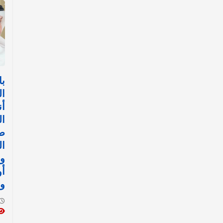
با
ال
أن
ال
ض
ال
وا
أ
وا