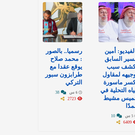
لفيديو: أمين
رسميا.. بالصور
سير السابق
: محمد صلاح
كشف سبب
يوقع عقدا مع
جيهه لمقاول
طرابزون سبور
كسر ماسورة
التركي
اه التحلية في
38
6 س
ميس مشيط
2723
دًا
10
5 س
6409