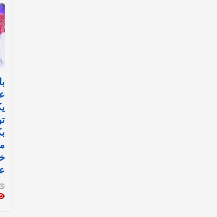
با
ع
ي
تو
ب
مي
خ
عم