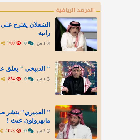
المرصد الرياضية
الشعلان يقترح على 
راتبه
700
0
1 س
" الدبيخي " يعلق عل
854
0
1 س
" العميري" ينشر صور
مايهرولون عبث !
1073
0
2 س