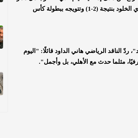
شرفي لنادي الهلال، عقب فوزه على نادي الخلود بنتيجة (2-1) وتتويجه ببطولة كأس
دّ الناقد الرياضي هاني الداود قائلًا: "اليوم
فيًا، مثلما حدث مع الأهلي، بل وأجمل".