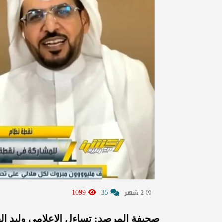
1099
35
2 شهر
صحيفة المرصد: تساءل الإعلامي وليد ال