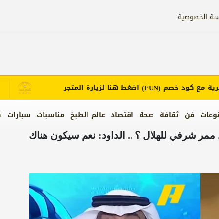
سة الخصوصية
مع كود خصم
اضغط هنا لزيارة المتجر
إ
(FUN)
وعات
فن
ثقافة
صحة
اقتصاد
عالم الطبخ
مناسبات
سيارات
ك
 ممر شرفي للهلال ؟ .. الداود: نعم سيكون هناك