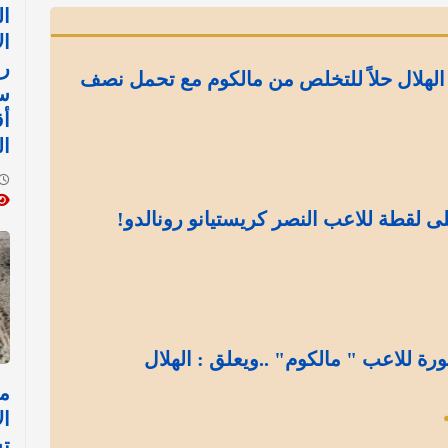
ا
ال
رض
الهلال حلاً للتخلص من مالكوم مع تحمل نصف
ست
أق
ال
ى لقطة للاعب النصر كريستيانو رونالدو!
ة للاعب " مالكوم" ..ويعلق : الهلال
مل
ال
ت