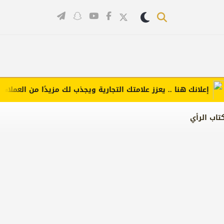
علانك هنا .. يعزز علامتك التجارية ويجذب لك مزيدًا من العملاء (اضغط
تاب الرأي