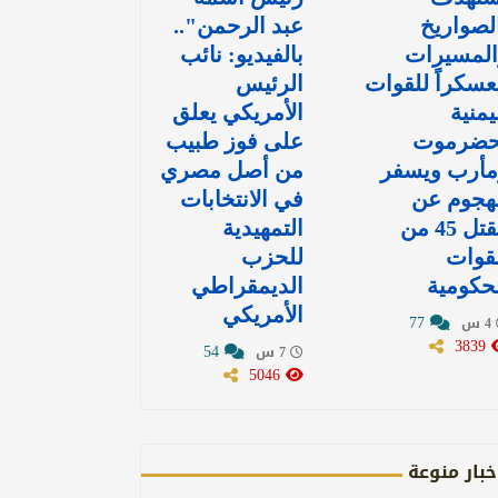
لصواريخ
عبد الرحمن"..
المسيرات
بالفيديو: نائب
سكراً للقوات
الرئيس
يمنية
الأمريكي يعلق
حضرموت
على فوز طبيب
مأرب ويسفر
من أصل مصري
هجوم عن
في الانتخابات
مقتل 45 من
التمهيدية
قوات
للحزب
حكومية
الديمقراطي
الأمريكي
77
4 س
3839
54
7 س
5046
خبار منوعة