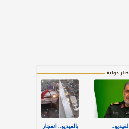
خبار دولية
لفيديو..
بالفيديو.. انفجار