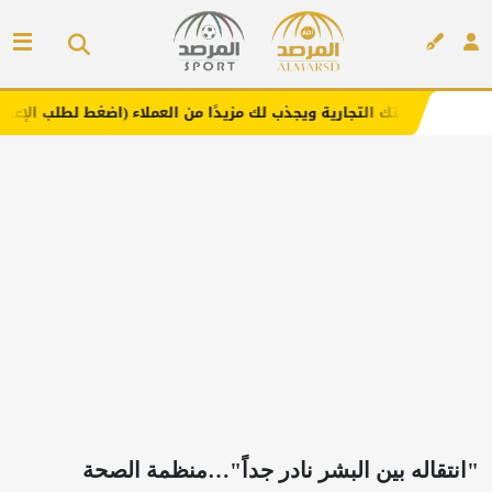
لتجارية ويجذب لك مزيدًا من العملاء (اضغط لطلب الإعلان)
مف
إعلان
"انتقاله بين البشر نادر جداً"…منظمة الصحة