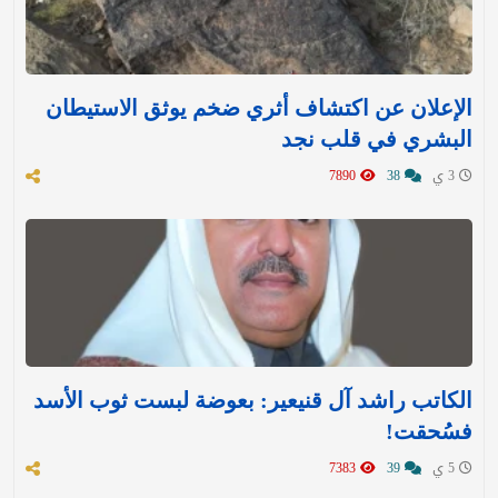
الإعلان عن اكتشاف أثري ضخم يوثق الاستيطان
البشري في قلب نجد
3 ي
38
7890
الكاتب راشد آل قنيعير: بعوضة لبست ثوب الأسد
فسُحقت!
5 ي
39
7383