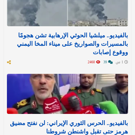
بالفيديو.. ميلشيا الحوثي الإرهابية تشن هجومًا
بالمسيرات والصواريخ على ميناء المخا اليمني
ووقوع إصابات
1 س
39
2460
بالفيديو.. الحرس الثوري الإيراني: لن نفتح مضيق
هرمز حتى تقبل واشنطن شروطنا