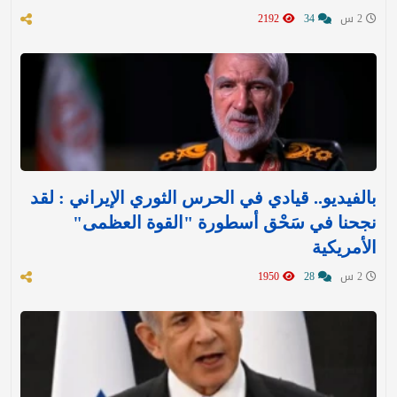
2 س
34
2192
بالفيديو.. قيادي في الحرس الثوري الإيراني : لقد
نجحنا في سَحْق أسطورة "القوة العظمى"
الأمريكية
2 س
28
1950