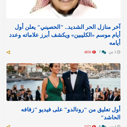
آخر منازل الحر الشديد.. "الحصيني" يعلن أول
أيام موسم «الكليبين» ويكشف أبرز علاماته وعدد
أيامه
3 س
7
4856
أول تعليق من "رونالدو" على فيديو "زفافه
الحاشد"
4 س
9
5372