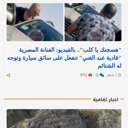
"هسجنك يا كلب".. بالفيديو: الفنانة المصرية
"فادية عبد الغني" تنفعل على سائق سيارة وتوجه
له الشتائم
1 شهر
32
9751
اخبار ثقافية