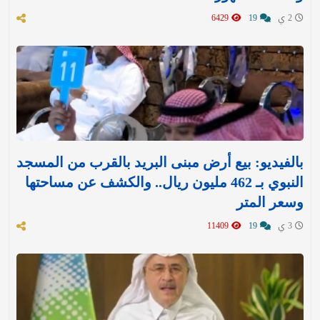
2 ي
19
6429
بالفيديو: بيع أرض مبنى البريد بالقرب من المسجد
النبوي بـ 462 مليون ريال.. والكشف عن مساحتها
وسعر المتر
3 ي
19
11409