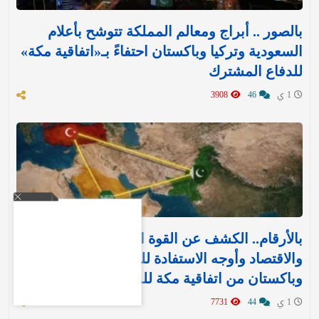
بالصور .. أبراج ومعالم المملكة تتوشح بأعلام
السعودية وتركيا وباكستان احتفاءً بـ«اتفاقية مكة»
للدفاع المشترك‬⁩ ‏
1 ي
46
3908
بالأرقام.. الكشف عن القوة العسكرية والتسليح
والاقتصاد وأوجه الاستفادة للمملكة وتركيا
وباكستان من اتفاقية مكة للدفاع
1 ي
44
7731