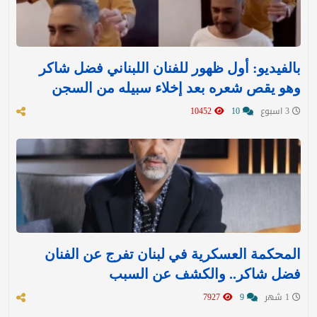
بالفيديو: أول ظهور للفنان اللبناني فضل شاكر
وهو يقص شعره بعد إخلاء سبيله من السجن
3 اسبوع
10
10452
المحكمة العسكرية في لبنان تفرج عن الفنان
فضل شاكر.. والكشف عن السبب
1 شهر
9
7927