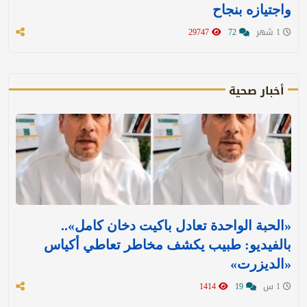
واجتيازه بنجاح
1 شهر
72
29747
أخبار صحية
«الحبة الواحدة تعادل باكيت دخان كامل»..
بالفيديو: طبيب يكشف مخاطر تعاطي أكياس
«الديزرت»
1 س
19
1414