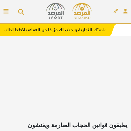
 علامتك التجارية ويجذب لك مزيدًا من العملاء (اضغط لطلب الإعلان)
إعلان
يطبقون قوانين الحجاب الصارمة ويفتشون