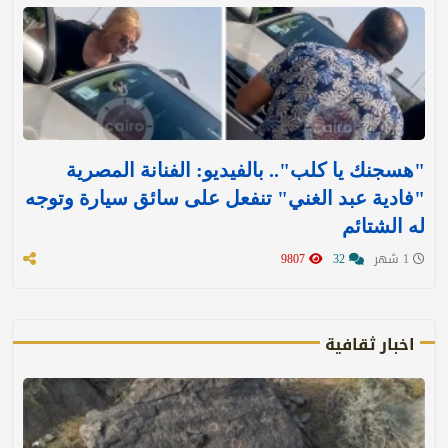
"هسجنك يا كلب".. بالفيديو: الفنانة المصرية
"فادية عبد الغني" تنفعل على سائق سيارة وتوجه
له الشتائم
1 شهر
32
9807
اخبار ثقافية