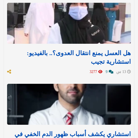
هل العسل يمنع انتقال العدوى؟.. بالفيديو:
استشارية تجيب
13 س
9
3277
استشاري يكشف أسباب ظهور الدم الخفي في