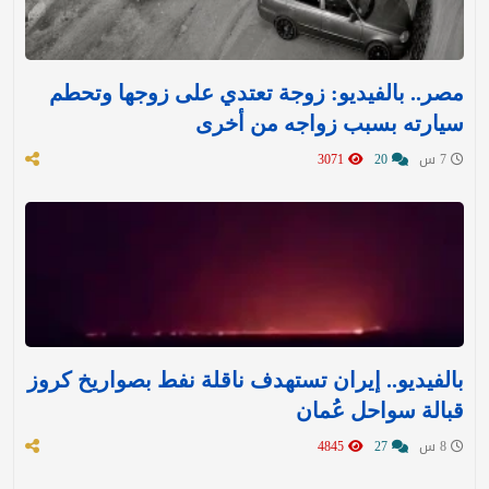
مصر.. بالفيديو: زوجة تعتدي على زوجها وتحطم
سيارته بسبب زواجه من أخرى
7 س
20
3071
بالفيديو.. إيران تستهدف ناقلة نفط بصواريخ كروز
قبالة سواحل عُمان
8 س
27
4845