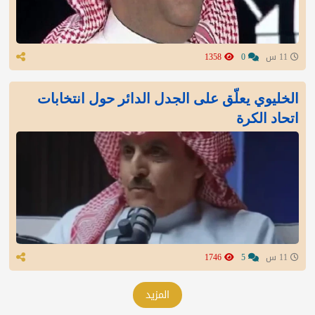
11 س
0
1358
الخليوي يعلّق على الجدل الدائر حول انتخابات
اتحاد الكرة
11 س
5
1746
المزيد