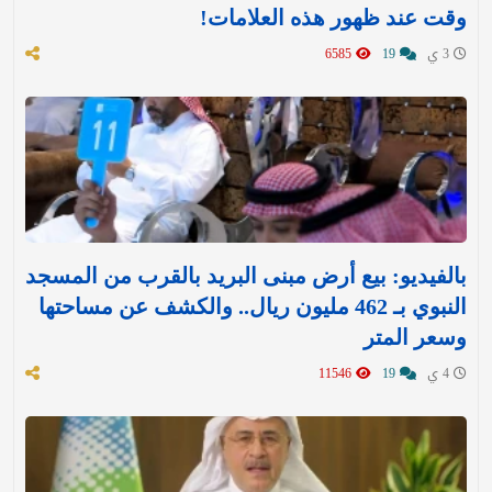
وقت عند ظهور هذه العلامات!
3 ي
19
6585
بالفيديو: بيع أرض مبنى البريد بالقرب من المسجد
النبوي بـ 462 مليون ريال.. والكشف عن مساحتها
وسعر المتر
4 ي
19
11546