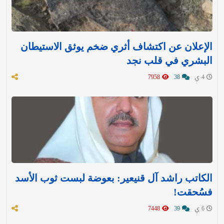
الإعلان عن اكتشاف أثري ضخم يوثق الاستيطان
البشري في قلب نجد
4 ي
38
7958
الكاتب راشد آل قنيعير: بعوضة لبست ثوب الأسد
فسُحقت!
6 ي
39
7448