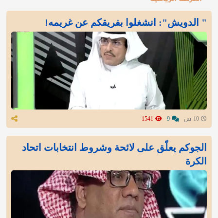
" الدويش": انشغلوا بفريقكم عن غريمه!
10 س
9
1541
الجوكم يعلّق على لائحة وشروط انتخابات اتحاد
الكرة