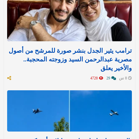
ترامب يثير الجدل بنشر صورة للمرشح من أصول
مصرية عبدالرحمن السيد وزوجته المحجبة..
والأخير يعلق
8 س
29
4728