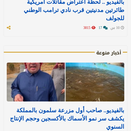
بالفيديو .. لحظة اعتراض مقاتلات أمريكية
طائرتين مدنيتين قرب نادي ترامب الوطني
للجولف
10 س
17
3815
أخبار منوعة
بالفيديو.. صاحب أول مزرعة سلمون بالمملكة
يكشف سر نمو الأسماك بالأكسجين وحجم الإنتاج
السنوي