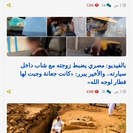
1 س
14
1284
بالفيديو: مصري يضبط زوجته مع شاب داخل
سيارته.. والأخير يبرر: «كانت جعانة وجبت لها
فطار لوجه الله»
3 س
35
4388