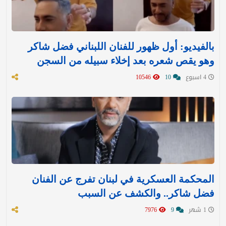
بالفيديو: أول ظهور للفنان اللبناني فضل شاكر
وهو يقص شعره بعد إخلاء سبيله من السجن
4 اسبوع
10
10546
المحكمة العسكرية في لبنان تفرج عن الفنان
فضل شاكر.. والكشف عن السبب
1 شهر
9
7976