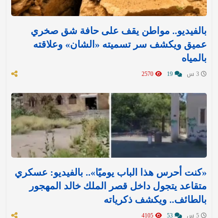
بالفيديو.. مواطن يقف على حافة شق صخري
عميق ويكشف سر تسميته «الشان» وعلاقته
بالمياه
3 س
19
2570
«كنت أحرس هذا الباب يوميًا».. بالفيديو: عسكري
متقاعد يتجول داخل قصر الملك خالد المهجور
بالطائف.. ويكشف ذكرياته
5 س
53
4105