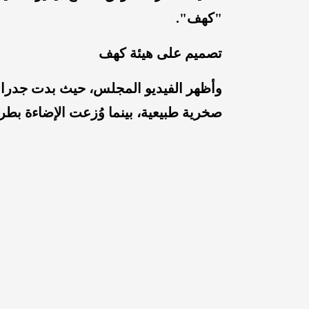
"كهف".
تصميم على هيئة كهف
وأظهر الفيديو المجلس، حيث بدت جدران
صخرية طبيعية، بينما وُزعت الإضاءة بط