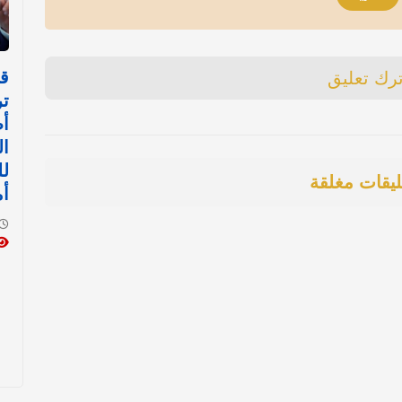
قر
ترك تعليق
ت
أط
ا
لل
ليقات مغلقة
أم