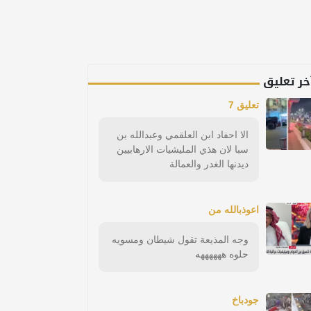
خر تعليق
تعليق 7
الا احفاد ابن العلقمي وعبدالله بن
سبا لان هذي المليشيات الارهابيين
ديدنها الغدر والعمالة
اعوذبالله من
وجه المذيعة تقول شيطان ومسويه
حلوه ههههههه
جودباخ