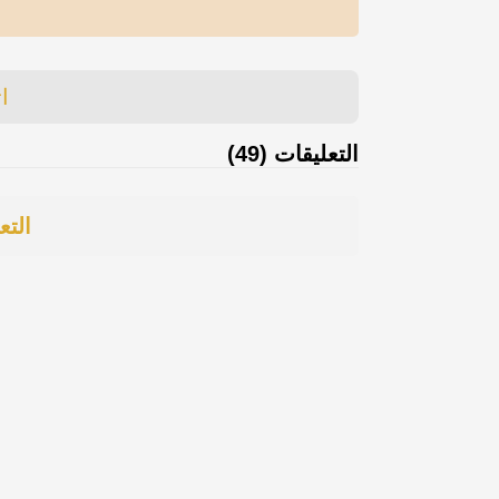
ا
التعليقات (49)
التع