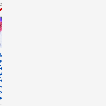
با
ع
ي
تو
ب
مي
خ
عم