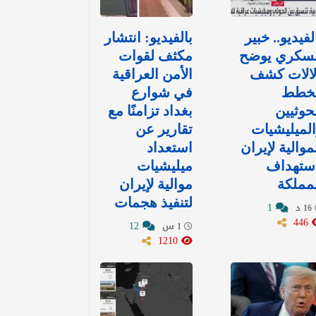
لفيديو.. خبير
بالفيديو: انتشار
سكري يوضح
مكثف لقوات
لالات كشف
الأمن العراقية
خطط
في شوارع
حوثيين
بغداد تزامنًا مع
لميليشيات
تقارير عن
موالية لإيران
استعداد
استهداف
ميليشيات
مملكة
موالية لإيران
لتنفيذ هجمات
1
16 د
446
12
1 س
1210