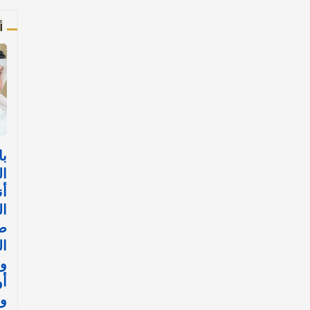
أ
با
ال
أن
ال
ض
ال
وا
أ
وا