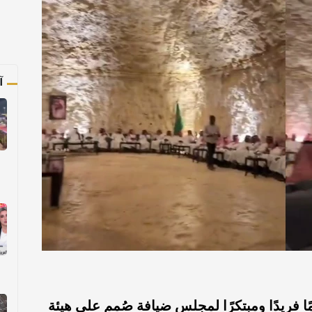
آ
 فريدًا ومبتكرًا لمجلس ضيافة صُمم على هيئة