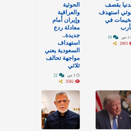
نيا بقصف
الحوثية
وثي استهدف
والعراقية
خيمات في
وإيران أمام
أرب
معادلة ردع
جديدة..
19
2 س
2063
استهداف
السعودية يعني
مواجهة تحالف
ثلاثي
22
3 س
3582