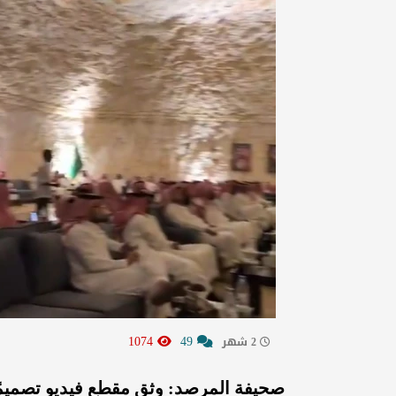
1074
49
2 شهر
صحيفة المرصد: وثق مقطع فيديو تصميمًا