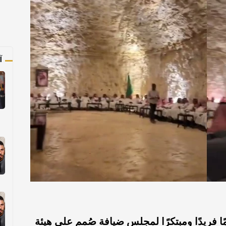
آ
 فريدًا ومبتكرًا لمجلس ضيافة صُمم على هيئة