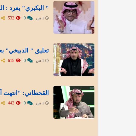
" البكيري" يغرد : ال
532
0
1 س
تعليق " الدبيخي" بع
615
0
1 س
القحطاني: "انتهت أز
442
0
1 س