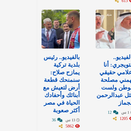
613
لفيديو..
بالفيديو.. رئيس
تويجري: أنا
بلدية تركية
لامي حقيقي
يمازح صلاح:
همني مصلحة
سنمنحك قطعة
لوطن ولست
أرض لتعيش مع
ل عبدالرحمن
أبنائك وأحفادك
جماز
الحياة في مصر
أكثر صعوبة
12
1 س
1205
36
13 س
5862