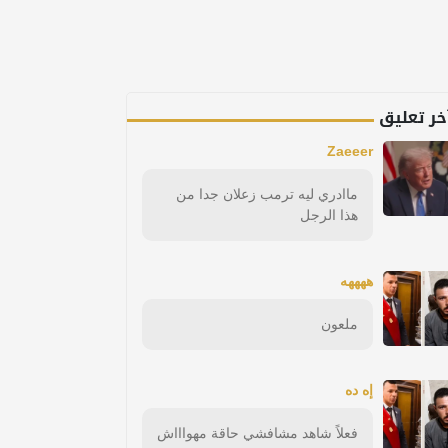
خر تعليق
Zaeeer
ماادري ليه ترمب زعلان جدا من
هذا الرجل
ههههه
ملعون
إه ده
فعلاً شاهد مشافشي حاقة مهواااش