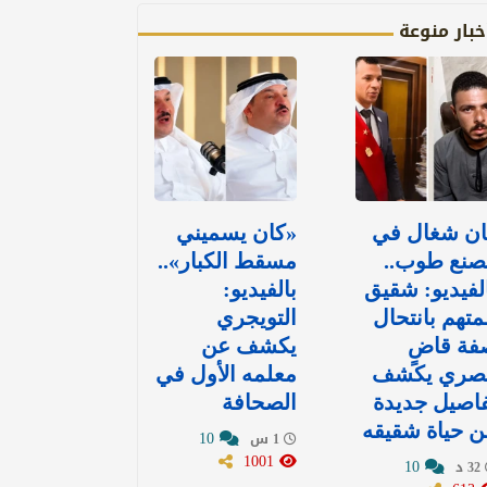
خبار منوعة
ان شغال في
«كان يسميني
صنع طوب..
مسقط الكبار»..
لفيديو: شقيق
بالفيديو:
متهم بانتحال
التويجري
فة قاضٍ
يكشف عن
صري يكشف
معلمه الأول في
اصيل جديدة
الصحافة
 حياة شقيقه
10
1 س
1001
10
32 د