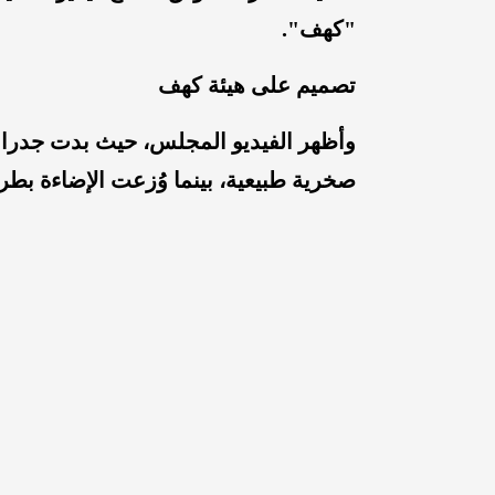
"كهف".
تصميم على هيئة كهف
وأظهر الفيديو المجلس، حيث بدت جدران
صخرية طبيعية، بينما وُزعت الإضاءة بط