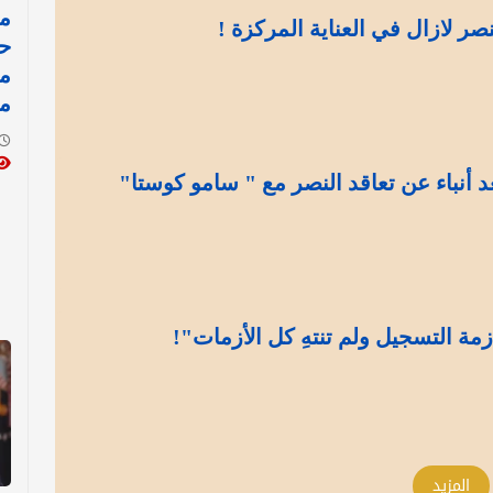
مد
نصر لازال في العناية المركزة !
ح
م
م
د أنباء عن تعاقد النصر مع " سامو كوستا"
مة التسجيل ولم تنتهِ كل الأزمات"!
المزيد