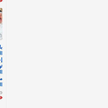
با
ال
إع
ت
ا
مث
ال