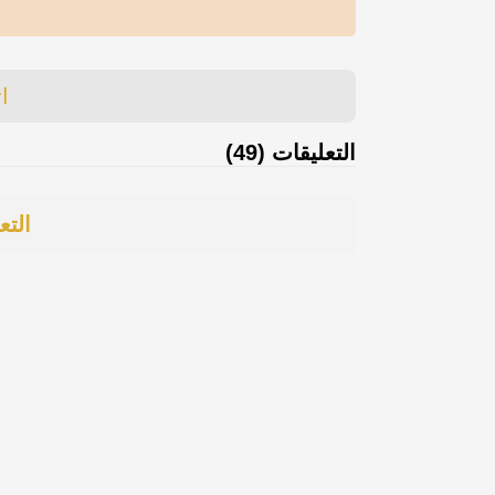
ا
التعليقات (49)
التع