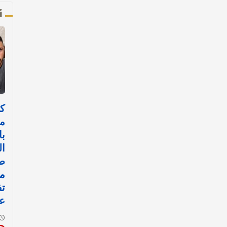
أ
ك
م
با
ال
ص
م
تف
عن