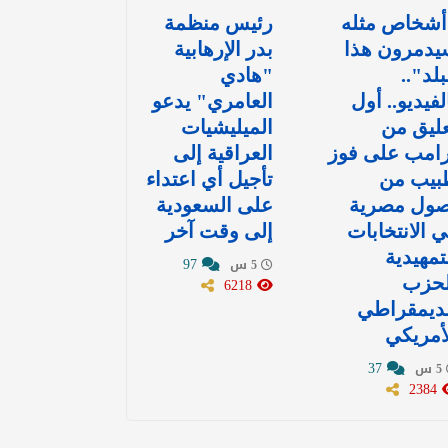
أشخاص مثله
رئيس منظمة
يدمرون هذا
بدر الإرهابية
بلد"..
"هادي
لفيديو.. أول
العامري" يدعو
ليق من
الميليشيات
رامب على فوز
العراقية إلى
بيب من
تأجيل أي اعتداء
صول مصرية
على السعودية
 الانتخابات
إلى وقت آخر
تمهيدية
97
5 س
لحزب
6218
لديمقراطي
أمريكي
37
5 س
2384