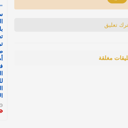
"
س
ال
ترك تعليق
با
تع
ت
ط
ليقات مغلقة
أ
في
ال
ل
ا
ال