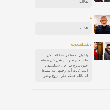
هباااب
ه
الخنزير
نايف..السعودية
ياخوان اعفوا عن هذا المسكين.
فقط كان يعبر عن شي كان يتمناه
خلوه يروح في حال سبيله..هي
امنيه كانت أمه رحمها الله تتمناها
له. بالله عليكم خلوه يروح وعفو