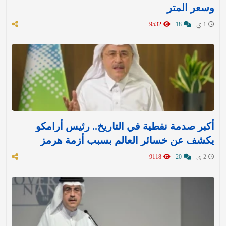
وسعر المتر
1 ي
18
9532
أكبر صدمة نفطية في التاريخ.. رئيس أرامكو
يكشف عن خسائر العالم بسبب أزمة هرمز
2 ي
20
9118