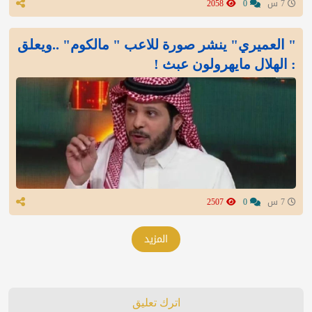
7 س
0
2058
" العميري" ينشر صورة للاعب " مالكوم" ..ويعلق
: الهلال مايهرولون عبث !
7 س
0
2507
المزيد
اترك تعليق