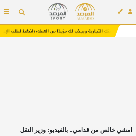
لتجارية ويجذب لك مزيدًا من العملاء (اضغط لطلب الإعلان)
م
إعلان
امشي خالص من قدامي.. بالفيديو: وزير النقل