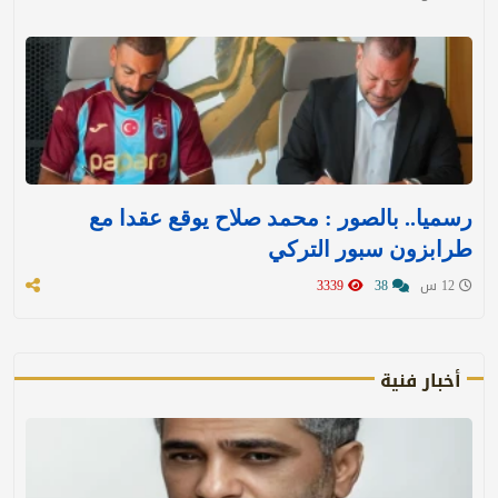
رسميا.. بالصور : محمد صلاح يوقع عقدا مع
طرابزون سبور التركي
12 س
38
3339
أخبار فنية