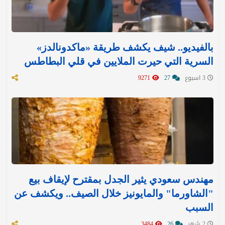
بالفيديو.. شيف يكشف طريقة «ماكدونالدز»
السرية التي حيرت الملايين في قلي البطاطس
3 اسبوع
27
9271
مهندس سعودي يثير الجدل بمقترح لإيقاف بيع
"الشاورما" والمايونيز خلال الصيف.. ويكشف عن
السبب
2 شهر
26
3484