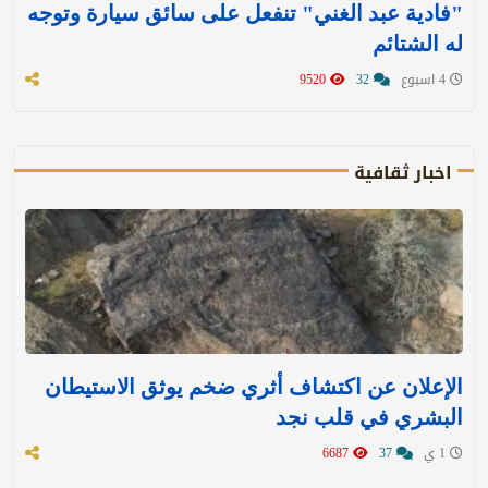
"فادية عبد الغني" تنفعل على سائق سيارة وتوجه
له الشتائم
4 اسبوع
32
9520
اخبار ثقافية
الإعلان عن اكتشاف أثري ضخم يوثق الاستيطان
البشري في قلب نجد
1 ي
37
6687