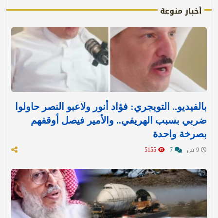
أخبار منوعة
بالفيديو.. التويجري: فؤاد أنور ولاعبو النصر حاولوا
ضربي بسبب الهريفي.. والأمير فيصل أوقفهم
بصرخة واحدة
9 س
7
5155