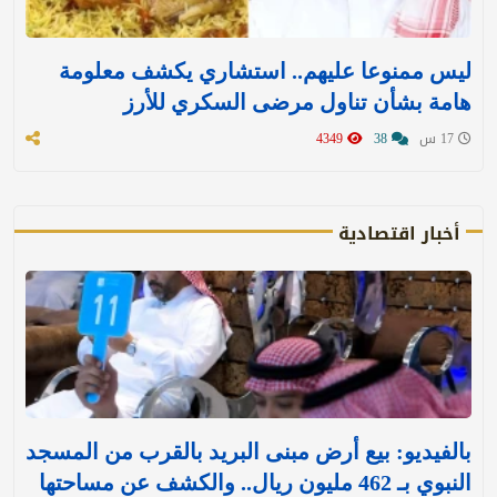
ليس ممنوعا عليهم.. استشاري يكشف معلومة
هامة بشأن تناول مرضى السكري للأرز
17 س
38
4349
أخبار اقتصادية
بالفيديو: بيع أرض مبنى البريد بالقرب من المسجد
النبوي بـ 462 مليون ريال.. والكشف عن مساحتها