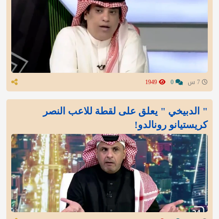
7 س
0
1949
" الدبيخي " يعلق على لقطة للاعب النصر
كريستيانو رونالدو!