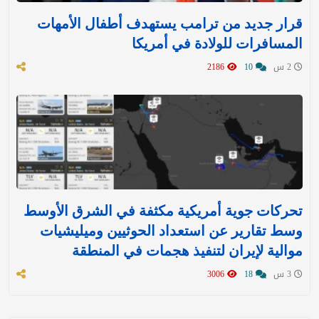
قرار جديد من ترامب يستهدف أطفال الأمهات
المسافرات للولادة في أمريكا
2 س
10
2186
تحركات جوية أمريكية مكثفة في الشرق الأوسط
وسط تقارير عن استعداد الحوثيين وميليشيات
موالية لإيران لتنفيذ هجمات في المنطقة
3 س
18
3006