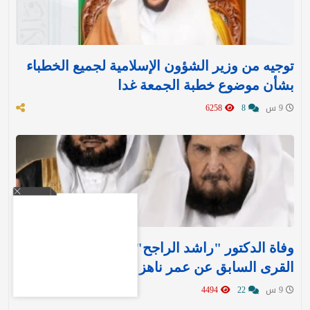
توجيه من وزير الشؤون الإسلامية لجميع الخطباء
بشأن موضوع خطبة الجمعة غدا
9 س
8
6258
وفاة الدكتور "راشد الراجح" مدير جامعة أم
القرى السابق عن عمر ناهز 85 عامًا
9 س
22
4494