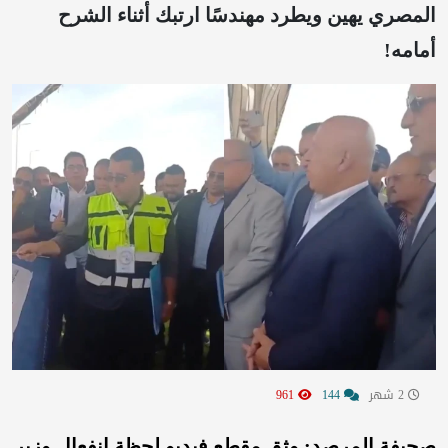
المصري يهين ويطرد مهندسًا ارتبك أثناء الشرح
أمامه!
2 شهر
144
961
صحيفة المرصد: وثق مقطع فيديو لحظة انفعال وزير