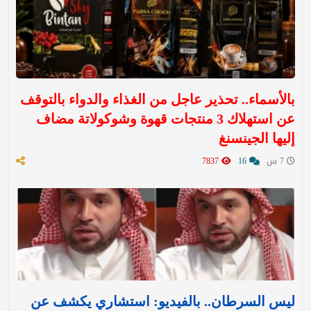
بالأسماء.. تحذير عاجل من الغذاء والدواء بالتوقف
عن استهلاك 3 منتجات قهوة وشوكولاتة مضاف
إليها الجينسنغ
7 س
16
7837
ليس السرطان.. بالفيديو: استشاري يكشف عن