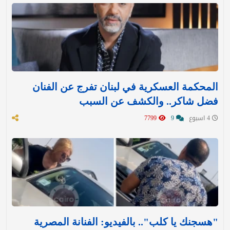
المحكمة العسكرية في لبنان تفرج عن الفنان
فضل شاكر.. والكشف عن السبب
4 اسبوع
9
7799
"هسجنك يا كلب".. بالفيديو: الفنانة المصرية