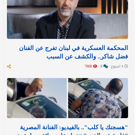
المحكمة العسكرية في لبنان تفرج عن الفنان
فضل شاكر.. والكشف عن السبب
4 اسبوع
9
7808
"هسجنك يا كلب".. بالفيديو: الفنانة المصرية