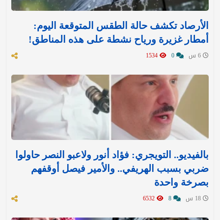
الأرصاد تكشف حالة الطقس المتوقعة اليوم:
أمطار غزيرة ورياح نشطة على هذه المناطق!
6 س
0
1534
بالفيديو.. التويجري: فؤاد أنور ولاعبو النصر حاولوا
ضربي بسبب الهريفي.. والأمير فيصل أوقفهم
بصرخة واحدة
18 س
8
6532