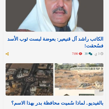
الكاتب راشد آل قنيعير: بعوضة لبست ثوب الأسد
فسُحقت!
3 ي
39
7190
بالفيديو.. لماذا سُميت محافظة بدر بهذا الاسم؟