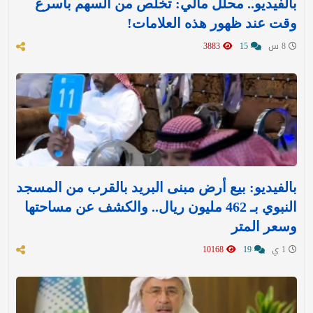
بالفيديو.. محلل مالي: تخلّص من السهم بأسرع
وقت عند ظهور هذه العلامات!
8 س
15
3883
بالفيديو: بيع أرض مبنى البريد بالقرب من المسجد
النبوي بـ 462 مليون ريال.. والكشف عن مساحتها
وسعر المتر
1 ي
19
10168