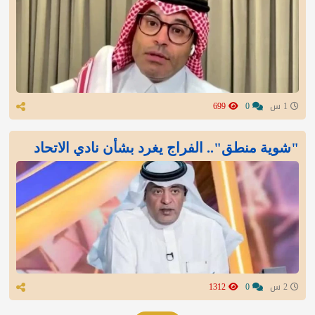
1 س
0
699
"شوية منطق".. الفراج يغرد بشأن نادي الاتحاد
2 س
0
1312