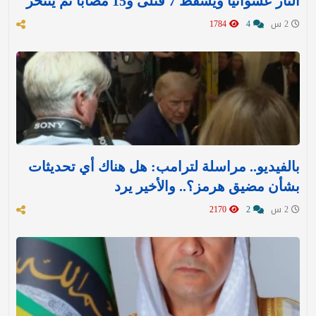
النار عشوائيًا ويسقط 7 قتلى و15 مصابًا ثم ينتحر
2 س
4
1784
بالفيديو.. مراسلة لترامب: هل هناك أي تحديثات
بشأن مضيق هرمز؟.. والأخير يرد
2 س
2
2170