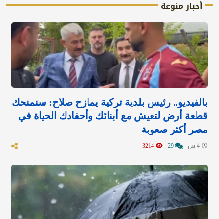
أخبار منوعة
بالفيديو.. رئيس بلدية تركية يمازح صلاح: سنمنحك
قطعة أرض لتعيش مع أبنائك وأحفادك الحياة في
مصر أكثر صعوبة
4 س
29
3214