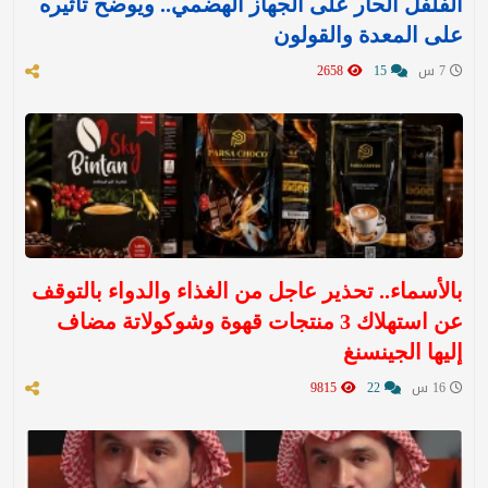
الفلفل الحار على الجهاز الهضمي.. ويوضح تأثيره
على المعدة والقولون
7 س
15
2658
بالأسماء.. تحذير عاجل من الغذاء والدواء بالتوقف
عن استهلاك 3 منتجات قهوة وشوكولاتة مضاف
إليها الجينسنغ
16 س
22
9815