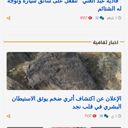
"فادية عبد الغني" تنفعل على سائق سيارة وتوجه
له الشتائم
1 شهر
32
9557
اخبار ثقافية
الإعلان عن اكتشاف أثري ضخم يوثق الاستيطان
البشري في قلب نجد
1 ي
38
7137