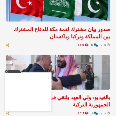
صدور بيان مشترك لقمة مكة للدفاع المشترك
بين المملكة وتركيا وباكستان
30 د
8
1380
بالفيديو: ولي العهد يلتقي في مكة رئيس
الجمهورية التركية
35 د
3
1233