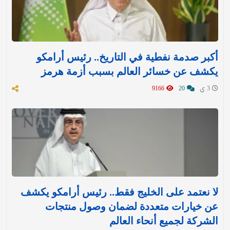
أكبر صدمة نفطية في التاريخ.. رئيس أرامكو
يكشف عن خسائر العالم بسبب أزمة هرمز
3 ي
20
9166
لا نعتمد على الخليج فقط.. رئيس أرامكو يكشف
عن خيارات متعددة لضمان وصول منتجات
الشركة لجميع أنحاء العالم