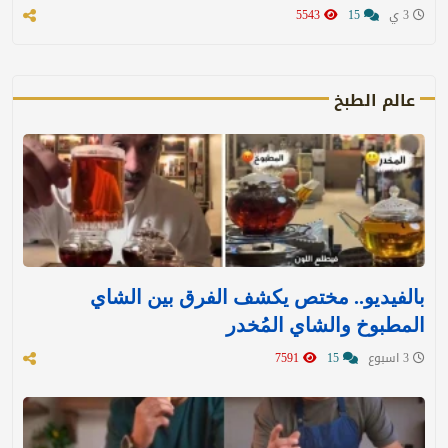
3 ي
15
5543
عالم الطبخ
بالفيديو.. مختص يكشف الفرق بين الشاي
المطبوخ والشاي المُخدر
3 اسبوع
15
7591