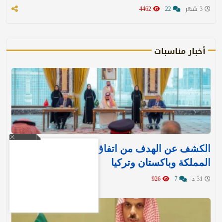
3 شهر
22
4462
أخبار مناسبات
الكشف عن الهدف من اتفاق مكة للدفاع بين
المملكة وباكستان وتركيا
31 د
7
926