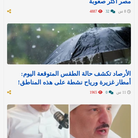
مصر أكثر صعوبة
8 س
32
4887
الأرصاد تكشف حالة الطقس المتوقعة اليوم:
أمطار غزيرة ورياح نشطة على هذه المناطق!
11 س
0
1965