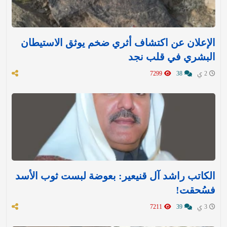
الإعلان عن اكتشاف أثري ضخم يوثق الاستيطان
البشري في قلب نجد
2 ي
38
7299
الكاتب راشد آل قنيعير: بعوضة لبست ثوب الأسد
فسُحقت!
3 ي
39
7211