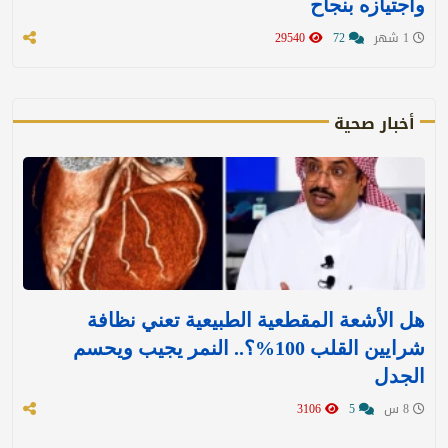
واجتيازه بنجاح
1 شهر
72
29540
أخبار صحية
هل الأشعة المقطعية الطبيعية تعني نظافة
شرايين القلب 100%؟.. النمر يجيب ويحسم
الجدل
8 س
5
3106