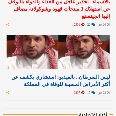
بالأسماء.. تحذير عاجل من الغذاء والدواء بالتوقف
عن استهلاك 3 منتجات قهوة وشوكولاتة مضاف
إليها الجينسنغ
20 س
22
10301
ليس السرطان.. بالفيديو: استشاري يكشف عن
أكثر الأمراض المسببة للوفاة في المملكة
22 س
15
6897
أخبار اقتصادية