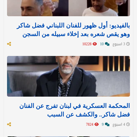
بالفيديو: أول ظهور للفنان اللبناني فضل شاكر
وهو يقص شعره بعد إخلاء سبيله من السجن
3 اسبوع
10
10228
المحكمة العسكرية في لبنان تفرج عن الفنان
فضل شاكر.. والكشف عن السبب
4 اسبوع
9
7824