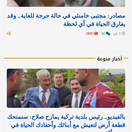
مصادر: مجتبى خامنئي في حالة حرجة للغاية.. وقد
يفارق الحياة في أي لحظة
3 س
34
2800
أخبار منوعة
بالفيديو.. رئيس بلدية تركية يمازح صلاح: سنمنحك
قطعة أرض لتعيش مع أبنائك وأحفادك الحياة في