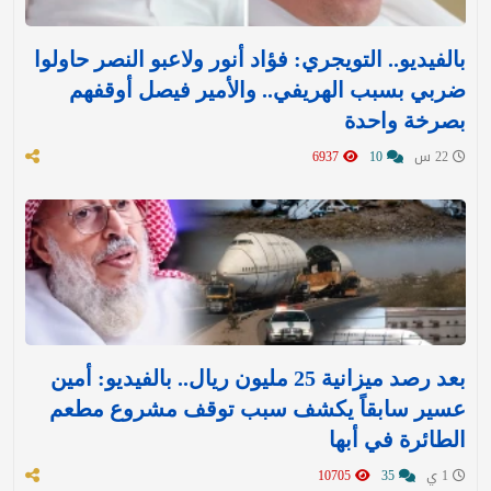
بالفيديو.. التويجري: فؤاد أنور ولاعبو النصر حاولوا
ضربي بسبب الهريفي.. والأمير فيصل أوقفهم
بصرخة واحدة
22 س
10
6937
بعد رصد ميزانية 25 مليون ريال.. بالفيديو: أمين
عسير سابقاً يكشف سبب توقف مشروع مطعم
الطائرة في أبها
1 ي
35
10705