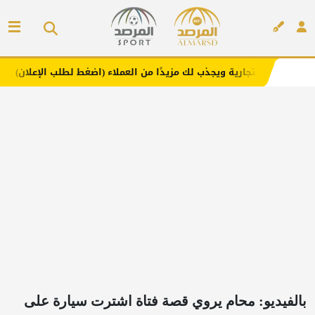
ة ويجذب لك مزيدًا من العملاء (اضغط لطلب الإعلان)
مفارش ف
إعلان
بالفيديو: محام يروي قصة فتاة اشترت سيارة على