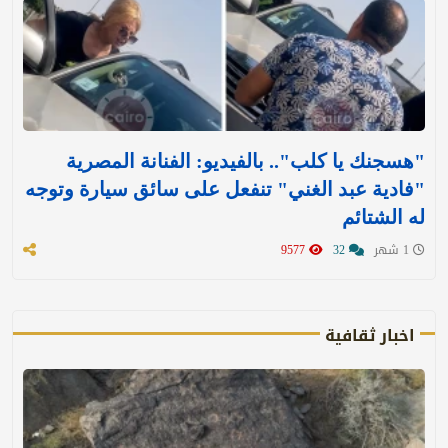
"هسجنك يا كلب".. بالفيديو: الفنانة المصرية
"فادية عبد الغني" تنفعل على سائق سيارة وتوجه
له الشتائم
1 شهر
32
9577
اخبار ثقافية