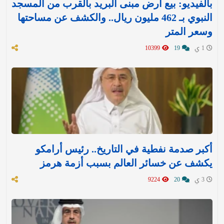
بالفيديو: بيع أرض مبنى البريد بالقرب من المسجد
النبوي بـ 462 مليون ريال.. والكشف عن مساحتها
وسعر المتر
1 ي
19
10399
أكبر صدمة نفطية في التاريخ.. رئيس أرامكو
يكشف عن خسائر العالم بسبب أزمة هرمز
3 ي
20
9224