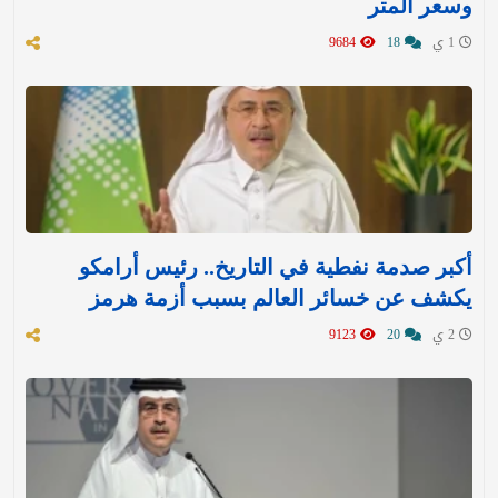
وسعر المتر
1 ي
18
9684
أكبر صدمة نفطية في التاريخ.. رئيس أرامكو
يكشف عن خسائر العالم بسبب أزمة هرمز
2 ي
20
9123