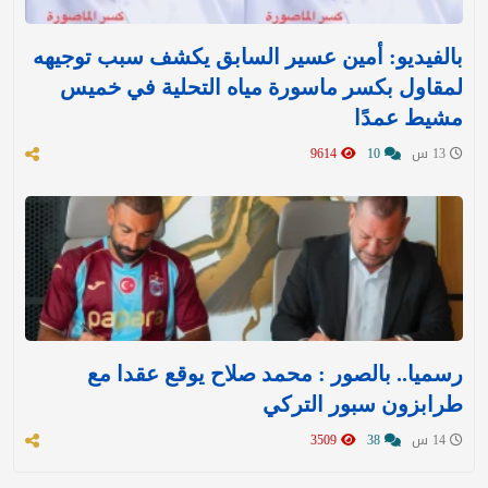
بالفيديو: أمين عسير السابق يكشف سبب توجيهه
لمقاول بكسر ماسورة مياه التحلية في خميس
مشيط عمدًا
13 س
10
9614
رسميا.. بالصور : محمد صلاح يوقع عقدا مع
طرابزون سبور التركي
14 س
38
3509