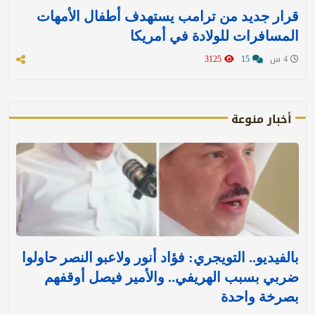
قرار جديد من ترامب يستهدف أطفال الأمهات
المسافرات للولادة في أمريكا
4 س
15
3125
أخبار منوعة
بالفيديو.. التويجري: فؤاد أنور ولاعبو النصر حاولوا
ضربي بسبب الهريفي.. والأمير فيصل أوقفهم
بصرخة واحدة