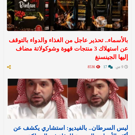
بالأسماء.. تحذير عاجل من الغذاء والدواء بالتوقف
عن استهلاك 3 منتجات قهوة وشوكولاتة مضاف
إليها الجينسنغ
9 س
17
8536
ليس السرطان.. بالفيديو: استشاري يكشف عن