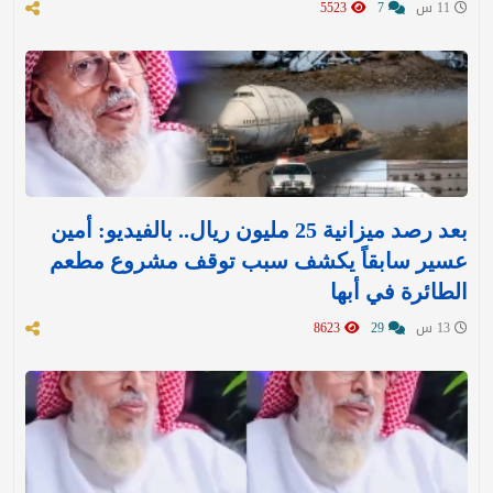
11 س
7
5523
بعد رصد ميزانية 25 مليون ريال.. بالفيديو: أمين
عسير سابقاً يكشف سبب توقف مشروع مطعم
الطائرة في أبها
13 س
29
8623