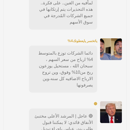
لماًفيه من الغبن.. على فكرة..
هذه التحذيرات يتم إرتكابها في
جميع الشركات المُدرجة في
سوق الأسهم
ياتخسر يايعطونك4%
دائما الشركات توزع بالمتوسط
4% ارباح من سعر السهم ،
سبحان الله ، مستحيل يوزعون
ربح من10% وفوق، وين تروح
الارباح الاضافيه كل سنه،وين
يصرفونها
🔴
🔴 عاجل | المرشد الأعلى مختبئ
الأنفاق قائدي: لا يمكننا قبول
طلب بندر عباس بإجراء تبديل