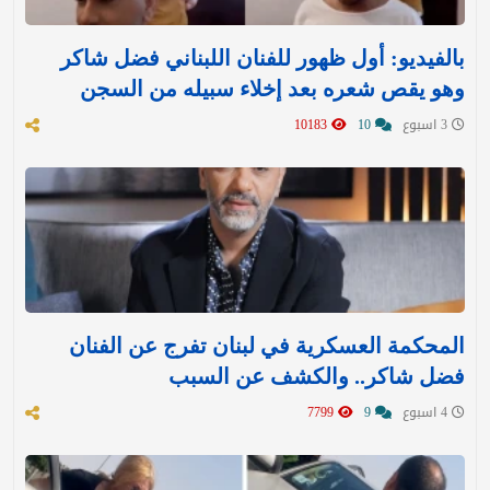
بالفيديو: أول ظهور للفنان اللبناني فضل شاكر
وهو يقص شعره بعد إخلاء سبيله من السجن
3 اسبوع
10
10183
المحكمة العسكرية في لبنان تفرج عن الفنان
فضل شاكر.. والكشف عن السبب
4 اسبوع
9
7799