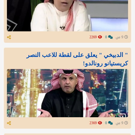
9 س
0
2269
" الدبيخي " يعلق على لقطة للاعب النصر
كريستيانو رونالدو!
9 س
0
2369