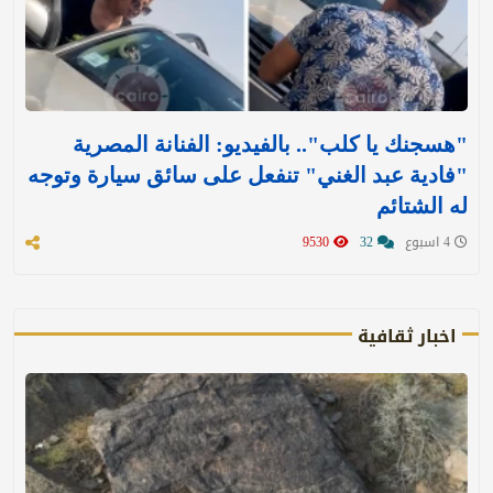
"هسجنك يا كلب".. بالفيديو: الفنانة المصرية
"فادية عبد الغني" تنفعل على سائق سيارة وتوجه
له الشتائم
4 اسبوع
32
9530
اخبار ثقافية