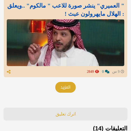
" العميري" ينشر صورة للاعب " مالكوم" ..ويعلق
: الهلال مايهرولون عبث !
9 س
0
2849
المزيد
اترك تعليق
التعليقات (14)