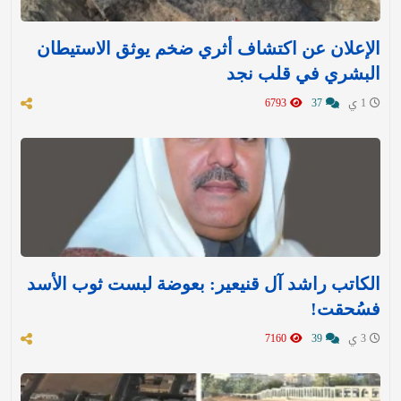
الإعلان عن اكتشاف أثري ضخم يوثق الاستيطان
البشري في قلب نجد
1 ي
37
6793
الكاتب راشد آل قنيعير: بعوضة لبست ثوب الأسد
فسُحقت!
3 ي
39
7160