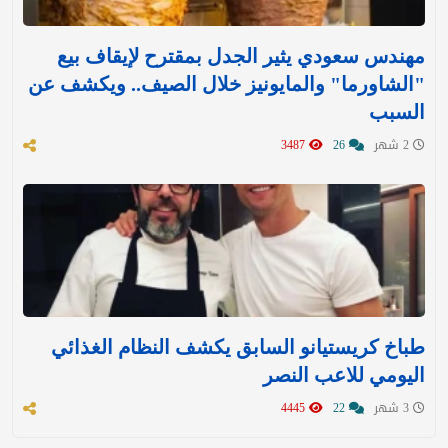
مهندس سعودي يثير الجدل بمقترح لإيقاف بيع
"الشاورما" والمايونيز خلال الصيف.. ويكشف عن
السبب
2 شهر
26
3487
طباخ كريستيانو السابق يكشف النظام الغذائي
اليومي للاعب النصر
3 شهر
22
4445