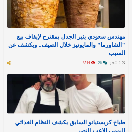
مهندس سعودي يثير الجدل بمقترح لإيقاف بيع
"الشاورما" والمايونيز خلال الصيف.. ويكشف عن
السبب
2 شهر
26
3544
طباخ كريستيانو السابق يكشف النظام الغذائي
اليومي للاعب النصر