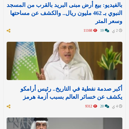
بالفيديو: بيع أرض مبنى البريد بالقرب من المسجد
النبوي بـ 462 مليون ريال.. والكشف عن مساحتها
وسعر المتر
2 ي
19
11168
أكبر صدمة نفطية في التاريخ.. رئيس أرامكو
يكشف عن خسائر العالم بسبب أزمة هرمز
4 ي
20
9312