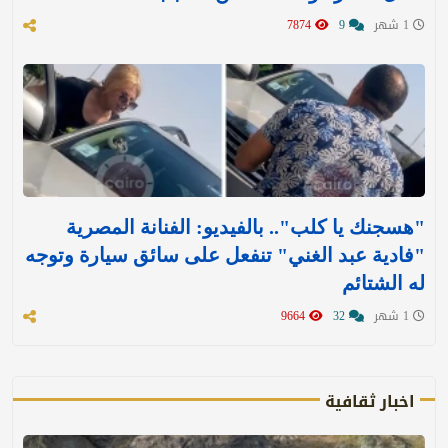
1 شهر
9
7874
"هسجنك يا كلب".. بالفيديو: الفنانة المصرية
"فادية عبد الغني" تنفعل على سائق سيارة وتوجه
له الشتائم
1 شهر
32
9664
اخبار ثقافية