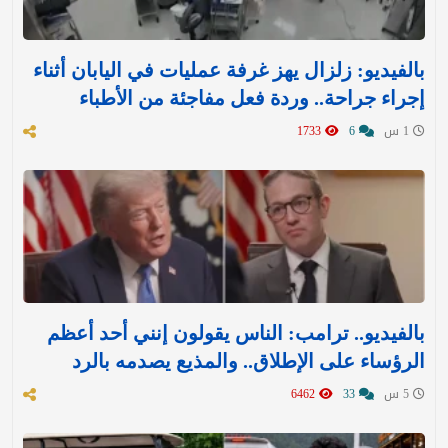
بالفيديو: زلزال يهز غرفة عمليات في اليابان أثناء
إجراء جراحة.. وردة فعل مفاجئة من الأطباء
1 س
6
1733
بالفيديو.. ترامب: الناس يقولون إنني أحد أعظم
الرؤساء على الإطلاق.. والمذيع يصدمه بالرد
5 س
33
6462