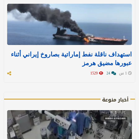
استهداف ناقلة نفط إماراتية بصاروخ إيراني أثناء
عبورها مضيق هرمز
1 س
24
1529
أخبار منوعة