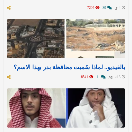
4 ي
39
7294
بالفيديو.. لماذا سُميت محافظة بدر بهذا الاسم؟
3 اسبوع
11
8541