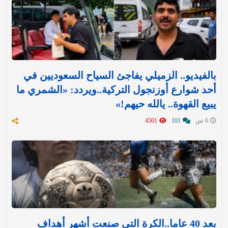
بالفيديو.. الزميلي يفاجئ السياح السعوديين في
أحد شوارع أوزنجول التركية..ويردد: «الشمري ما
يبيع القهوة.. يالله حيهم!»
6 س
101
4501
بعد 40 عاما..الكرة التي صنعت أشهر أهداف