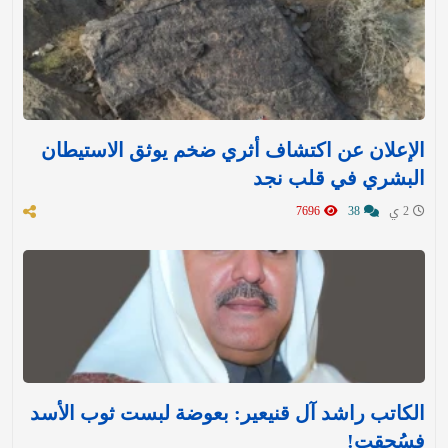
الإعلان عن اكتشاف أثري ضخم يوثق الاستيطان
البشري في قلب نجد
2 ي
38
7696
الكاتب راشد آل قنيعير: بعوضة لبست ثوب الأسد
فسُحقت!