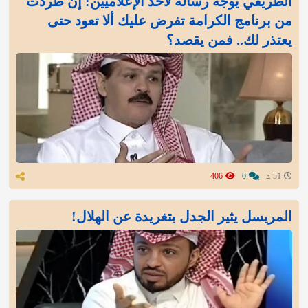
الطريقي يوجه رسالة لأحد الإعلاميين: إن طردت
من برنامج الكرامة تفرض عليك ألا تعود حتى
يعتذر لك.. فمن يقصد؟
51 د
0
406
المريسل يثير الجدل بتغريدة عن الهلال!