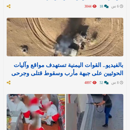
6 س
18
3044
بالفيديو.. القوات اليمنية تستهدف مواقع وآليات
الحوثيين على جبهة مأرب وسقوط قتلى وجرحى
8 س
52
4897