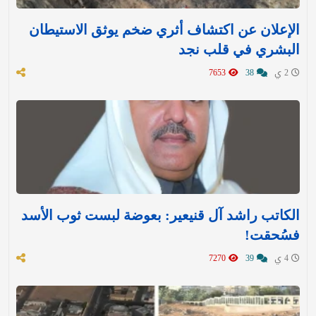
الإعلان عن اكتشاف أثري ضخم يوثق الاستيطان
البشري في قلب نجد
2 ي
38
7653
الكاتب راشد آل قنيعير: بعوضة لبست ثوب الأسد
فسُحقت!
4 ي
39
7270