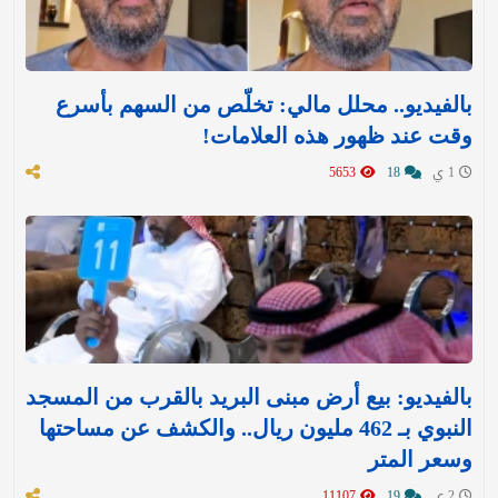
بالفيديو.. محلل مالي: تخلّص من السهم بأسرع
وقت عند ظهور هذه العلامات!
1 ي
18
5653
بالفيديو: بيع أرض مبنى البريد بالقرب من المسجد
النبوي بـ 462 مليون ريال.. والكشف عن مساحتها
وسعر المتر
2 ي
19
11107