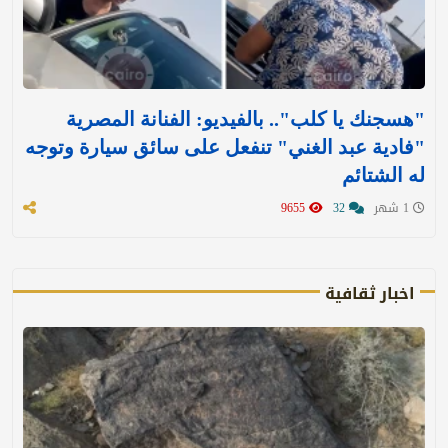
"هسجنك يا كلب".. بالفيديو: الفنانة المصرية
"فادية عبد الغني" تنفعل على سائق سيارة وتوجه
له الشتائم
1 شهر
32
9655
اخبار ثقافية