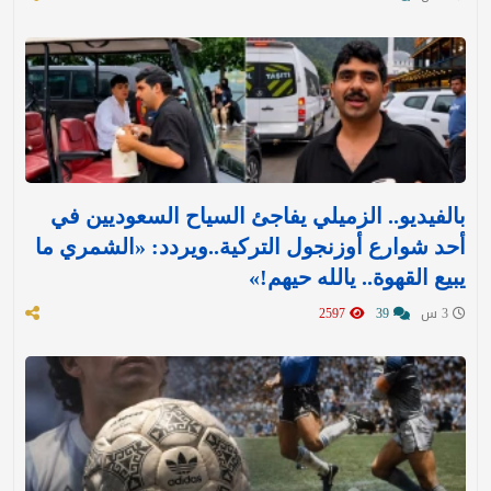
بالفيديو.. الزميلي يفاجئ السياح السعوديين في
أحد شوارع أوزنجول التركية..ويردد: «الشمري ما
يبيع القهوة.. يالله حيهم!»
3 س
39
2597