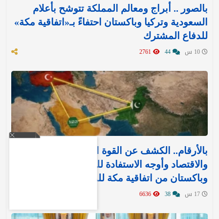
بالصور .. أبراج ومعالم المملكة تتوشح بأعلام
السعودية وتركيا وباكستان احتفاءً بـ«اتفاقية مكة»
للدفاع المشترك‬⁩ ‏
10 س
44
2761
بالأرقام.. الكشف عن القوة العسكرية والتسليح
والاقتصاد وأوجه الاستفادة للمملكة وتركيا
وباكستان من اتفاقية مكة للدفاع
17 س
38
6636