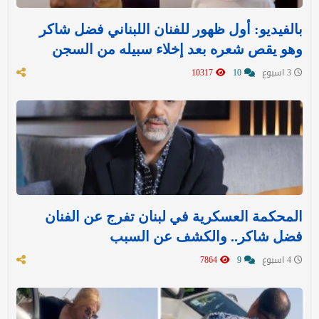
بالفيديو: أول ظهور للفنان اللبناني فضل شاكر
وهو يقص شعره بعد إخلاء سبيله من السجن
3 اسبوع
10
10317
المحكمة العسكرية في لبنان تفرج عن الفنان
فضل شاكر.. والكشف عن السبب
4 اسبوع
9
7864