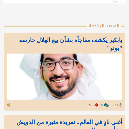
TMG
المرصد الرياضية
بابكير يكشف مفاجأة بشأن بيع الهلال حارسه
"بونو"
23 د
0
272
أغنى نادٍ في العالم.. تغريدة مثيرة من الدويش