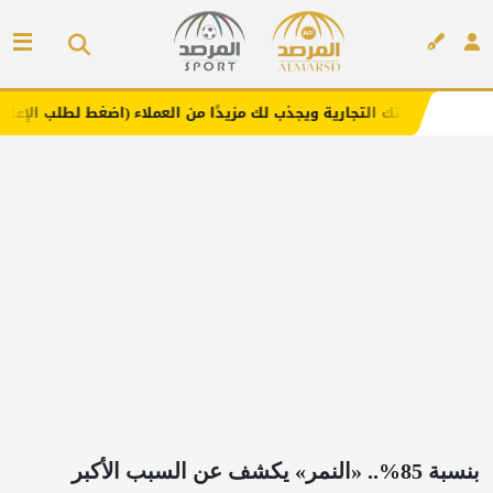
لتجارية ويجذب لك مزيدًا من العملاء (اضغط لطلب الإعلان)
مف
إعلان
بنسبة 85%.. «النمر» يكشف عن السبب الأكبر