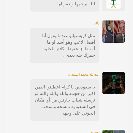
الله يرحمها ويغفر لها
زائر
مثل كريستيانو عندما يقول أنا
أفضل لاعب وهو أسيا او ما
أستطاع تحقيقا.. كلام ماعليه
جمرك خله يعدي..
عبدالله محمد السندان
يا سعوديين يا كرام اعطيتوا اليمن
اكبر من حجمه والله والله والله لو
نرسله شباب حارتين من أي مكان
في السعوديه نمسحه ونسحب
الحوثي على وجهه
دحيدح