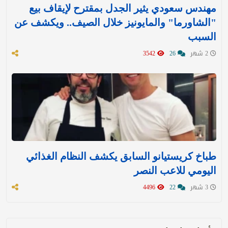
مهندس سعودي يثير الجدل بمقترح لإيقاف بيع
"الشاورما" والمايونيز خلال الصيف.. ويكشف عن
السبب
2 شهر
26
3542
طباخ كريستيانو السابق يكشف النظام الغذائي
اليومي للاعب النصر
3 شهر
22
4496