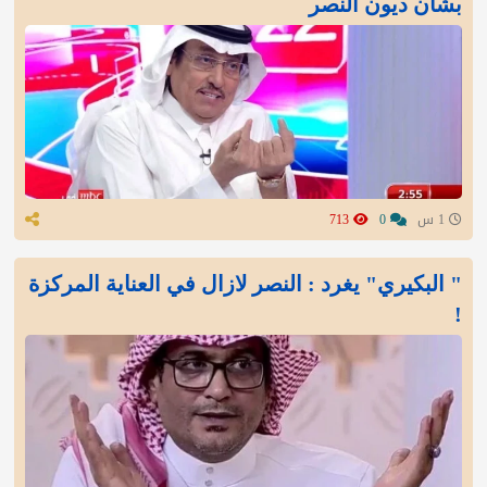
بشأن ديون النصر
1 س
0
713
" البكيري" يغرد : النصر لازال في العناية المركزة
!