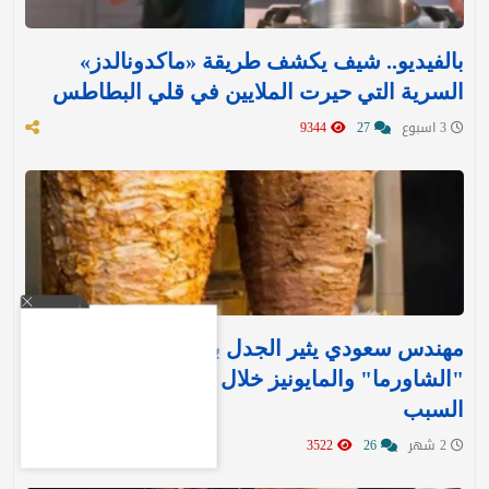
بالفيديو.. شيف يكشف طريقة «ماكدونالدز»
السرية التي حيرت الملايين في قلي البطاطس
3 اسبوع
27
9344
مهندس سعودي يثير الجدل بمقترح لإيقاف بيع
"الشاورما" والمايونيز خلال الصيف.. ويكشف عن
السبب
2 شهر
26
3522