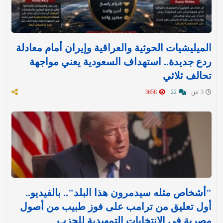
الميليشيات الحوثية والعراقية وإيران أمام معادلة
ردع جديدة.. استهداف السعودية يعني مواجهة
تحالف ثلاثي
3 س
22
3658
"أشخاص مثله سيدمرون هذا البلد".. بالفيديو..
أول تعليق من ترامب على فوز طبيب من أصول
مصرية في الانتخابات التمهيدية للحزب