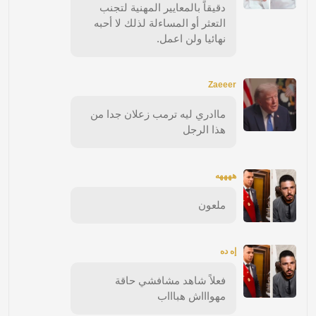
دقيقاً بالمعايير المهنية لتجنب
التعثر أو المساءلة لذلك لا أحبه
نهائيا ولن اعمل.
Zaeeer
ماادري ليه ترمب زعلان جدا من
هذا الرجل
ههههه
ملعون
إه ده
فعلاً شاهد مشافشي حاقة
مهواااش هباااب