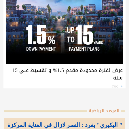
عرض لفترة محدودة مقدم 1.5% و تقسيط علي 15
سنة
TMG
المرصد الرياضية
" البكيري" يغرد : النصر لازال في العناية المركزة