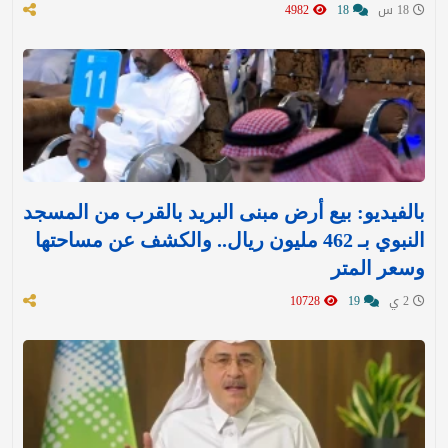
18 س
18
4982
بالفيديو: بيع أرض مبنى البريد بالقرب من المسجد
النبوي بـ 462 مليون ريال.. والكشف عن مساحتها
وسعر المتر
2 ي
19
10728