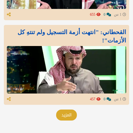
1 س
0
655
القحطاني: "انتهت أزمة التسجيل ولم تنتهِ كل
الأزمات"!
1 س
0
457
المزيد