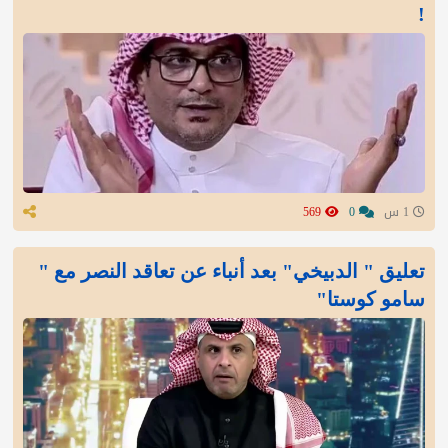
!
1 س
0
569
تعليق " الدبيخي" بعد أنباء عن تعاقد النصر مع "
سامو كوستا"