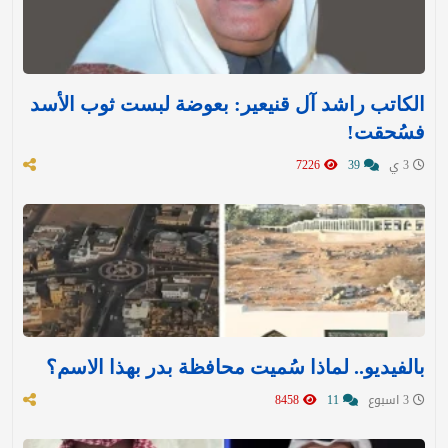
الكاتب راشد آل قنيعير: بعوضة لبست ثوب الأسد
فسُحقت!
3 ي
39
7226
بالفيديو.. لماذا سُميت محافظة بدر بهذا الاسم؟
3 اسبوع
11
8458