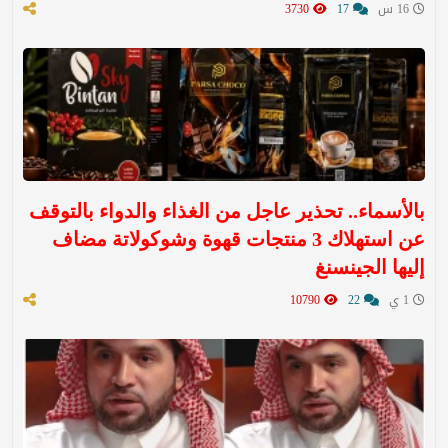
16 س
17
3730
بالأسماء.. تحذير عاجل من الغذاء والدواء بالتوقف
عن استهلاك 3 منتجات قهوة وشوكولاتة مضاف
إليها الجينسنغ
1 ي
22
10790