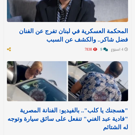
المحكمة العسكرية في لبنان تفرج عن الفنان
فضل شاكر.. والكشف عن السبب
4 اسبوع
9
7838
"هسجنك يا كلب".. بالفيديو: الفنانة المصرية
"فادية عبد الغني" تنفعل على سائق سيارة وتوجه
له الشتائم