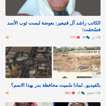
الكاتب راشد آل قنيعير: بعوضة لبست ثوب الأسد
فسُحقت!
3 ي
39
7175
بالفيديو.. لماذا سُميت محافظة بدر بهذا الاسم؟
3 اسبوع
11
8421