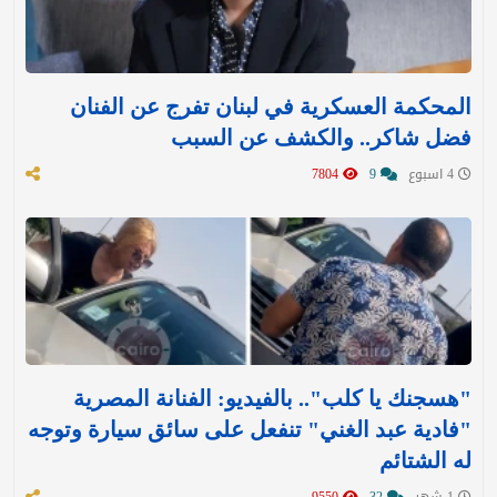
المحكمة العسكرية في لبنان تفرج عن الفنان
فضل شاكر.. والكشف عن السبب
4 اسبوع
9
7804
"هسجنك يا كلب".. بالفيديو: الفنانة المصرية
"فادية عبد الغني" تنفعل على سائق سيارة وتوجه
له الشتائم
1 شهر
32
9550