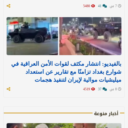
7 س
41
5480
بالفيديو: انتشار مكثف لقوات الأمن العراقية في
شوارع بغداد تزامنًا مع تقارير عن استعداد
ميليشيات موالية لإيران لتنفيذ هجمات
8 س
37
4519
أخبار منوعة