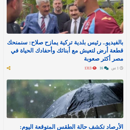
بالفيديو.. رئيس بلدية تركية يمازح صلاح: سنمنحك
قطعة أرض لتعيش مع أبنائك وأحفادك الحياة في
مصر أكثر صعوبة
1 س
16
1313
الأرصاد تكشف حالة الطقس المتوقعة اليوم: