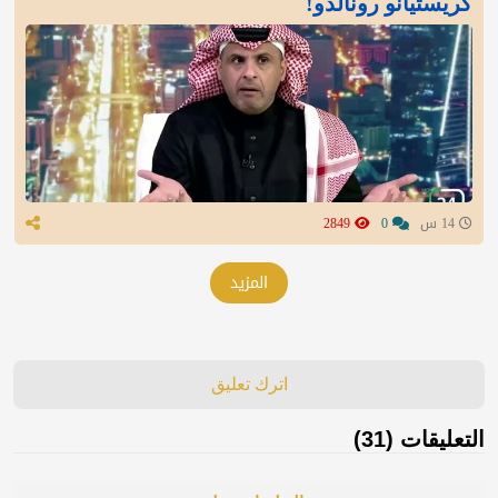
كريستيانو رونالدو!
14 س
0
2849
المزيد
اترك تعليق
التعليقات (31)