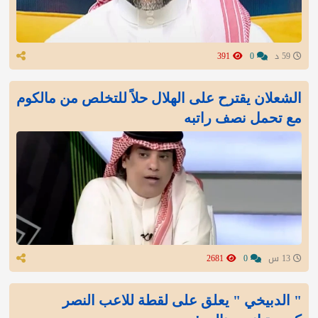
59 د
0
391
الشعلان يقترح على الهلال حلاً للتخلص من مالكوم
مع تحمل نصف راتبه
13 س
0
2681
" الدبيخي " يعلق على لقطة للاعب النصر