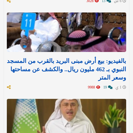
6 س
13
3028
بالفيديو: بيع أرض مبنى البريد بالقرب من المسجد
النبوي بـ 462 مليون ريال.. والكشف عن مساحتها
وسعر المتر
1 ي
19
9988