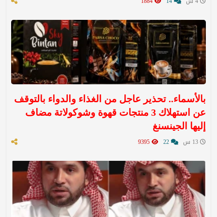
4 س
14
1884
بالأسماء.. تحذير عاجل من الغذاء والدواء بالتوقف
عن استهلاك 3 منتجات قهوة وشوكولاتة مضاف
إليها الجينسنغ
13 س
22
9395