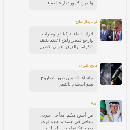
واليهود لأمور تدار فالخفاء
لو انا بدال صلاح
اترك البقاء بتركيا لو يوم واحد
وارجع لمصر ولكن اعتقد يفتقد
للكرامة والعرق العربي الاصيل
هاوي القراءه
ماشاء الله مين صور الصاروخ
وهو اصطدم بالقمر
نورة
من أصبح منكم آمناً في سربه،
معافى في جسده، عنده قوت
يومه، فكأنما حيزت له الدنيا ".