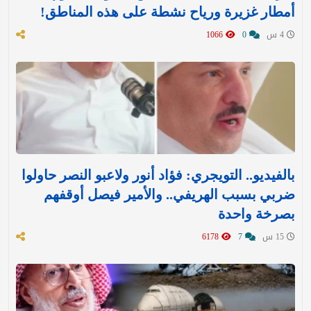
أمطار غزيرة ورياح نشطة على هذه المناطق!
4 س
0
1066
بالفيديو.. التويجري: فؤاد أنور ولاعبو النصر حاولوا
ضربي بسبب الهريفي.. والأمير فيصل أوقفهم
بصرخة واحدة
15 س
7
6178