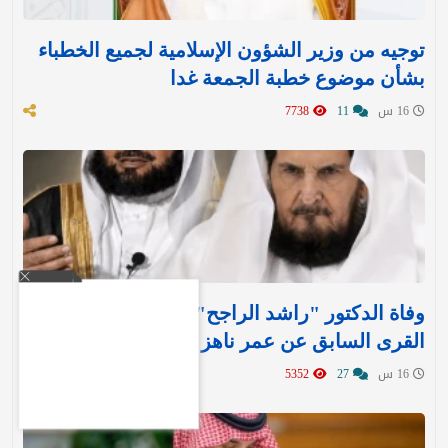
توجيه من وزير الشؤون الإسلامية لجميع الخطباء
بشأن موضوع خطبة الجمعة غدا
16 س
11
7738
وفاة الدكتور "راشد الراجح" مدير جامعة أم
القرى السابق عن عمر ناهز 85 عامًا
16 س
27
5352