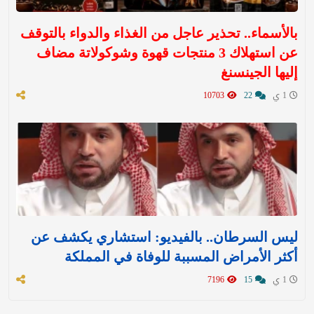
بالأسماء.. تحذير عاجل من الغذاء والدواء بالتوقف
عن استهلاك 3 منتجات قهوة وشوكولاتة مضاف
إليها الجينسنغ
1 ي
22
10703
ليس السرطان.. بالفيديو: استشاري يكشف عن
أكثر الأمراض المسببة للوفاة في المملكة
1 ي
15
7196