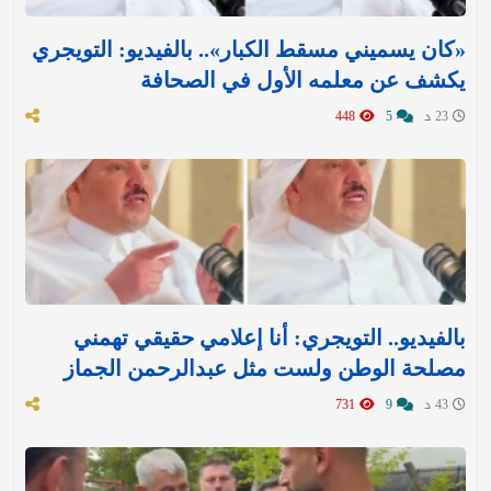
«كان يسميني مسقط الكبار».. بالفيديو: التويجري
يكشف عن معلمه الأول في الصحافة
23 د
5
448
بالفيديو.. التويجري: أنا إعلامي حقيقي تهمني
مصلحة الوطن ولست مثل عبدالرحمن الجماز
43 د
9
731