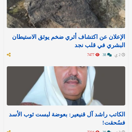
الإعلان عن اكتشاف أثري ضخم يوثق الاستيطان
البشري في قلب نجد
2 ي
38
7477
الكاتب راشد آل قنيعير: بعوضة لبست ثوب الأسد
فسُحقت!