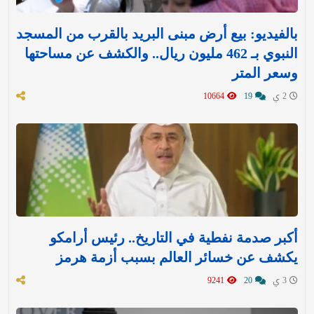
بالفيديو: بيع أرض مبنى البريد بالقرب من المسجد
النبوي بـ 462 مليون ريال.. والكشف عن مساحتها
وسعر المتر
2 ي
19
10664
أكبر صدمة نفطية في التاريخ.. رئيس أرامكو
يكشف عن خسائر العالم بسبب أزمة هرمز
3 ي
20
9241