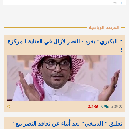
TMG
المرصد الرياضية
" البكيري" يغرد : النصر لازال في العناية المركزة
!
26 د
0
224
تعليق " الدبيخي" بعد أنباء عن تعاقد النصر مع "