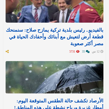
بالفيديو.. رئيس بلدية تركية يمازح صلاح: سنمنحك
قطعة أرض لتعيش مع أبنائك وأحفادك الحياة في
مصر أكثر صعوبة
12 س
35
5731
الأرصاد تكشف حالة الطقس المتوقعة اليوم:
أمطار غزيرة ورياح نشطة على هذه المناطق!