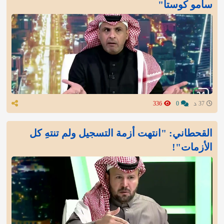
سامو كوستا"
37 د
0
336
القحطاني: "انتهت أزمة التسجيل ولم تنتهِ كل
الأزمات"!