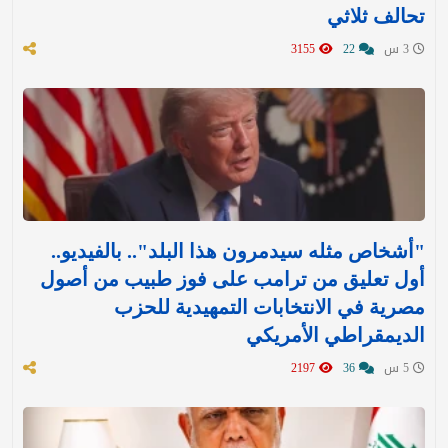
تحالف ثلاثي
3 س
22
3155
"أشخاص مثله سيدمرون هذا البلد".. بالفيديو..
أول تعليق من ترامب على فوز طبيب من أصول
مصرية في الانتخابات التمهيدية للحزب
الديمقراطي الأمريكي
5 س
36
2197