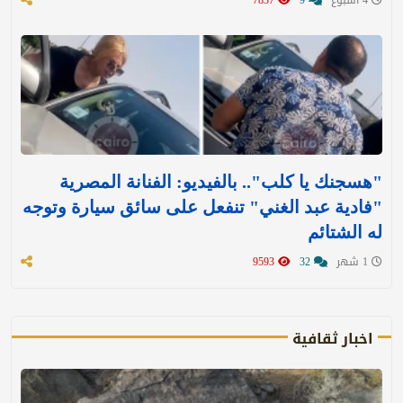
"هسجنك يا كلب".. بالفيديو: الفنانة المصرية
"فادية عبد الغني" تنفعل على سائق سيارة وتوجه
له الشتائم
1 شهر
32
9593
اخبار ثقافية