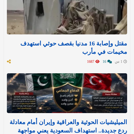
مقتل وإصابة 16 مدنيا بقصف حوثي استهدف
مخيمات في مأرب
1 س
16
1687
الميليشيات الحوثية والعراقية وإيران أمام معادلة
ردع جديدة.. استهداف السعودية يعني مواجهة