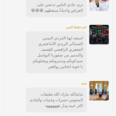
ترى عادي الناس تدعس على
الفراش واحيانآ يسقطهم 😁😁😁
خذو حقيقة اليمن
استعد ايها الجرذي اليمني
الشمالي الزيدي الأثناعشري
الجعفري الرافضي للقصف
والتدمير من صقورنا البواسل
سيدكونكم ويدمرونكم ويقتلونكم
يا خونة انجاس روافض
جديد
ماشالله تبارك الله تعليقات
المجوس حسرات وخيبات والقادم
اكثر خيبه ودل هههههههه