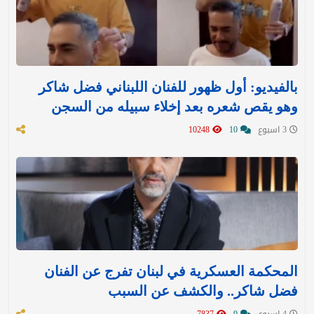
بالفيديو: أول ظهور للفنان اللبناني فضل شاكر
وهو يقص شعره بعد إخلاء سبيله من السجن
3 اسبوع
10
10248
المحكمة العسكرية في لبنان تفرج عن الفنان
فضل شاكر.. والكشف عن السبب
4 اسبوع
9
7837