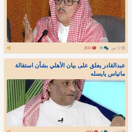
12 س
19
2513
عبدالقادر يعلق على بيان الأهلي بشأن استقالة
ماتياس يايسله
12 س
6
4167