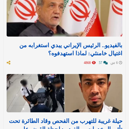
بالفيديو.. الرئيس الإيراني يبدي استغرابه من
اغتيال خامنئي: لماذا استهدفوه؟
6 س
57
4868
حيلة غريبة للتهرب من الفحص وقاد الطائرة تحت
تأثير المخدرات... بالفيديو: لحظة القبض على