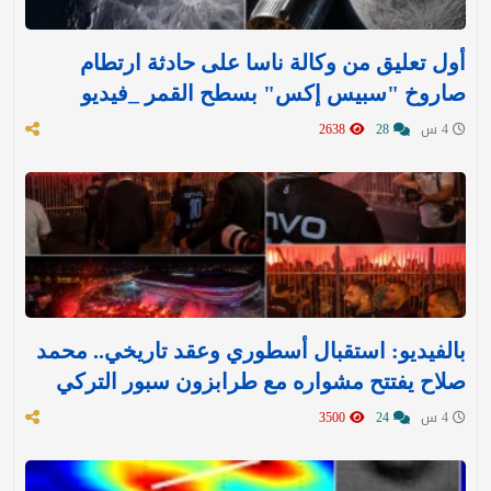
أول تعليق من وكالة ناسا على حادثة ارتطام
صاروخ "سبيس إكس" بسطح القمر _فيديو
4 س
28
2638
بالفيديو: استقبال أسطوري وعقد تاريخي.. محمد
صلاح يفتتح مشواره مع طرابزون سبور التركي
4 س
24
3500