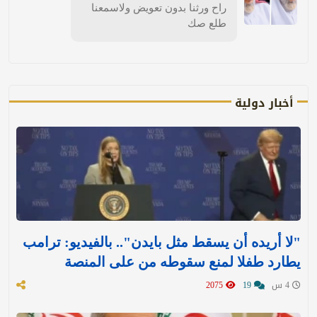
راح ورثنا بدون تعويض ولاسمعنا
طلع صك
أخبار دولية
"لا أريده أن يسقط مثل بايدن".. بالفيديو: ترامب
يطارد طفلا لمنع سقوطه من على المنصة
4 س
19
2075