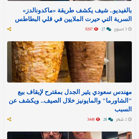
بالفيديو.. شيف يكشف طريقة «ماكدونالدز»
السرية التي حيرت الملايين في قلي البطاطس
3 اسبوع
27
9207
مهندس سعودي يثير الجدل بمقترح لإيقاف بيع
"الشاورما" والمايونيز خلال الصيف.. ويكشف عن
السبب
2 شهر
26
3448