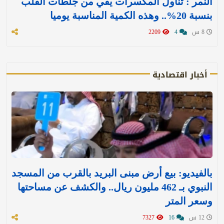
النمر : تناول المكسرات يقي من جلطات القلب
بنسبة 20%.. وهذه الكمية المناسبة يوميا
8 س
4
2209
أخبار اقتصادية
بالفيديو: بيع أرض مبنى البريد بالقرب من المسجد
النبوي بـ 462 مليون ريال.. والكشف عن مساحتها
وسعر المتر
12 س
16
7327