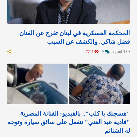
المحكمة العسكرية في لبنان تفرج عن الفنان
فضل شاكر.. والكشف عن السبب
4 اسبوع
9
7764
"هسجنك يا كلب".. بالفيديو: الفنانة المصرية
"فادية عبد الغني" تنفعل على سائق سيارة وتوجه
له الشتائم