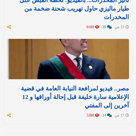
طيار ماليزي حاول تهريب شحنة ضخمة من
المخدرات
13 س
16
6100
مصر.. فيديو لمرافعة النيابة العامة في قضية
الإعلامية سارة خليفة قبل إحالة أوراقها و 12
آخرين إلى المفتي
17 س
14
5388