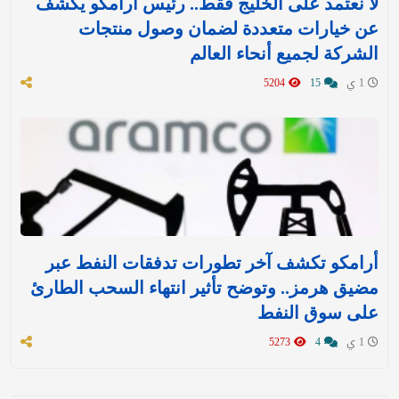
لا نعتمد على الخليج فقط.. رئيس أرامكو يكشف
عن خيارات متعددة لضمان وصول منتجات
الشركة لجميع أنحاء العالم
1 ي
15
5204
أرامكو تكشف آخر تطورات تدفقات النفط عبر
مضيق هرمز.. وتوضح تأثير انتهاء السحب الطارئ
على سوق النفط
1 ي
4
5273