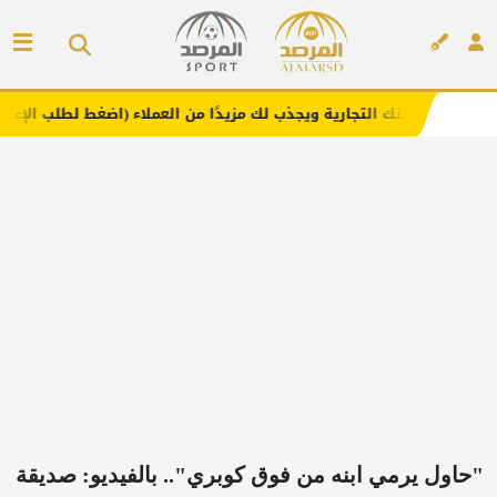
لتجارية ويجذب لك مزيدًا من العملاء (اضغط لطلب الإعلان)
م
إعلان
"حاول يرمي ابنه من فوق كوبري".. بالفيديو: صديقة