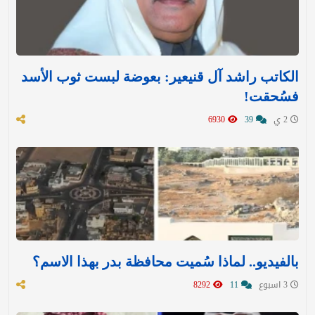
الكاتب راشد آل قنيعير: بعوضة لبست ثوب الأسد
فسُحقت!
2 ي
39
6930
بالفيديو.. لماذا سُميت محافظة بدر بهذا الاسم؟
3 اسبوع
11
8292