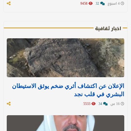
4 اسبوع
32
9458
اخبار ثقافية
الإعلان عن اكتشاف أثري ضخم يوثق الاستيطان
البشري في قلب نجد
16 س
34
5533