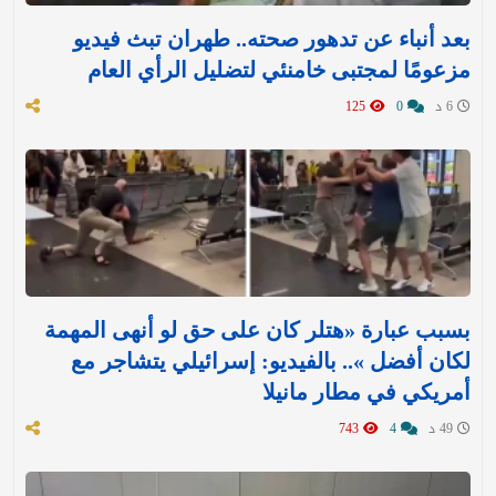
بعد أنباء عن تدهور صحته.. طهران تبث فيديو
مزعومًا لمجتبى خامنئي لتضليل الرأي العام
6 د
0
125
بسبب عبارة «هتلر كان على حق لو أنهى المهمة
لكان أفضل ».. بالفيديو: إسرائيلي يتشاجر مع
أمريكي في مطار مانيلا
49 د
4
743