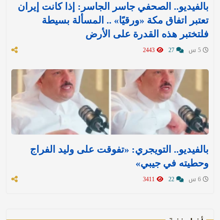
بالفيديو.. الصحفي جاسر الجاسر: إذا كانت إيران
تعتبر اتفاق مكة «ورقيًا» .. المسألة بسيطة
فلتختبر هذه القدرة على الأرض
5 س
27
2443
بالفيديو.. التويجري: «تفوقت على وليد الفراج
وحطيته في جيبي»
6 س
22
3411