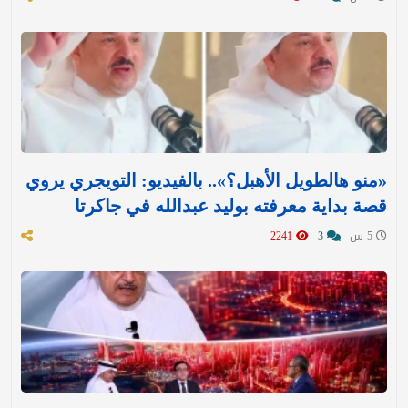
«منو هالطويل الأهبل؟».. بالفيديو: التويجري يروي
قصة بداية معرفته بوليد عبدالله في جاكرتا
5 س
3
2241