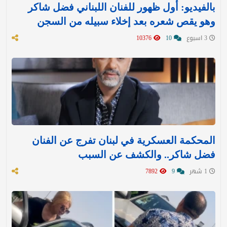
بالفيديو: أول ظهور للفنان اللبناني فضل شاكر
وهو يقص شعره بعد إخلاء سبيله من السجن
3 اسبوع
10
10376
المحكمة العسكرية في لبنان تفرج عن الفنان
فضل شاكر.. والكشف عن السبب
1 شهر
9
7892