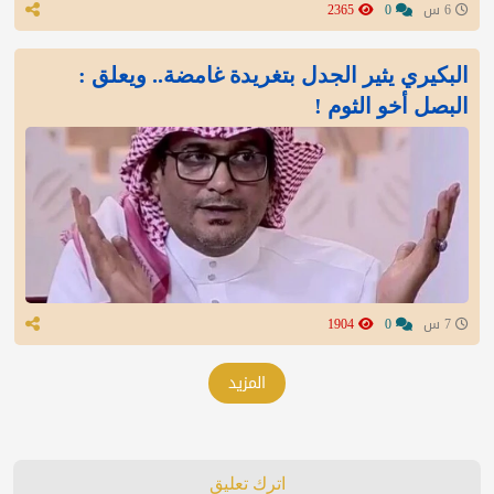
6 س
0
2365
البكيري يثير الجدل بتغريدة غامضة.. ويعلق :
البصل أخو الثوم !
7 س
0
1904
المزيد
اترك تعليق