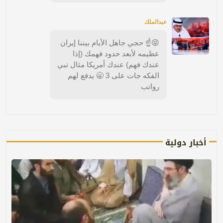
عبدالملك
😝☝️ حجي جاهل الأيام بيننا إيران
عظيمه لأبعد حدود فهمك (إذا
عندك فهم) عندك أمريكا مثال تبي
الفكه جات على 3 🥱 يدفع لهم
رواتب
أخبار دولية