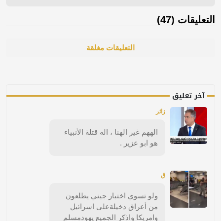
التعليقات (47)
التعليقات مغلقة
آخر تعليق
زائر
الههم غير الهنا ، اله قتلة الأنبياء
هو ابو عزير .
ق
ولو تسوي اختبار جيني يطلعون
من أعراق دخيلةعلى اسرائيل
وامريكا واذكر الجميع يهودمسلم