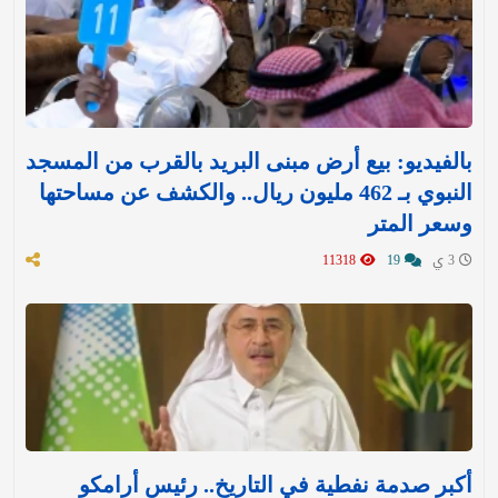
بالفيديو: بيع أرض مبنى البريد بالقرب من المسجد
النبوي بـ 462 مليون ريال.. والكشف عن مساحتها
وسعر المتر
3 ي
19
11318
أكبر صدمة نفطية في التاريخ.. رئيس أرامكو