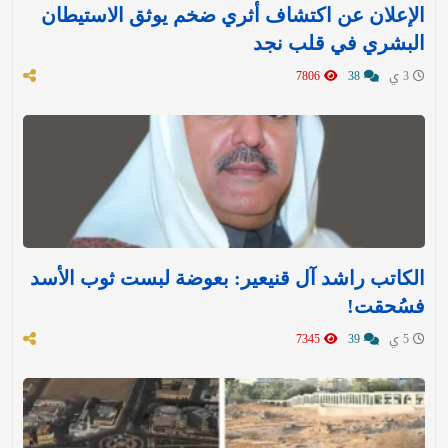
الإعلان عن اكتشاف أثري ضخم يوثق الاستيطان
البشري في قلب نجد
3 ي
38
7806
الكاتب راشد آل قنيعير: بعوضة لبست ثوب الأسد
فسُحقت!
5 ي
39
7345