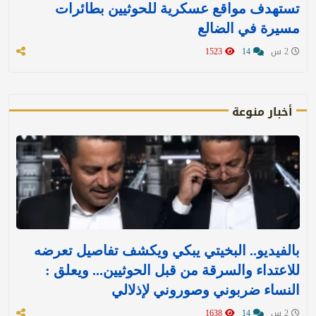
تستهدف مواقع عسكرية للحوثيين بطائرات
مسيرة في الضالع
2 س
14
1523
أخبار منوعة
بالفيديو.. البخيتي يبكي ويكشف تفاصيل تعرضه
للاعتداء والسرقة من قبل الحوثيين... ويعلق :
النساء ضربوني وصوروني لإذلالي
2 س
14
1638