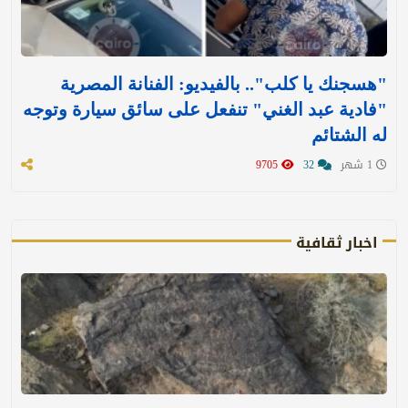
"هسجنك يا كلب".. بالفيديو: الفنانة المصرية
"فادية عبد الغني" تنفعل على سائق سيارة وتوجه
له الشتائم
1 شهر
32
9705
اخبار ثقافية