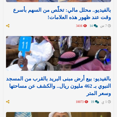
بالفيديو.. محلل مالي: تخلّص من السهم بأسرع
وقت عند ظهور هذه العلامات!
7 س
14
3416
بالفيديو: بيع أرض مبنى البريد بالقرب من المسجد
النبوي بـ 462 مليون ريال.. والكشف عن مساحتها
وسعر المتر
1 ي
19
10073