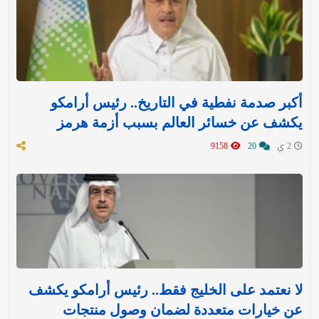
أكبر صدمة نفطية في التاريخ.. رئيس أرامكو
يكشف عن خسائر العالم بسبب أزمة هرمز
2 ي
20
9158
لا نعتمد على الخليج فقط.. رئيس أرامكو يكشف
عن خيارات متعددة لضمان وصول منتجات