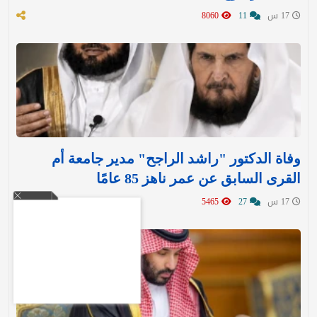
17 س
11
8060
وفاة الدكتور "راشد الراجح" مدير جامعة أم
القرى السابق عن عمر ناهز 85 عامًا
17 س
27
5465