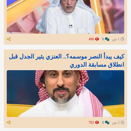
1 س
0
496
كيف يبدأ النصر موسمه؟.. العنزي يثير الجدل قبل
انطلاق مسابقة الدوري
2 س
0
792