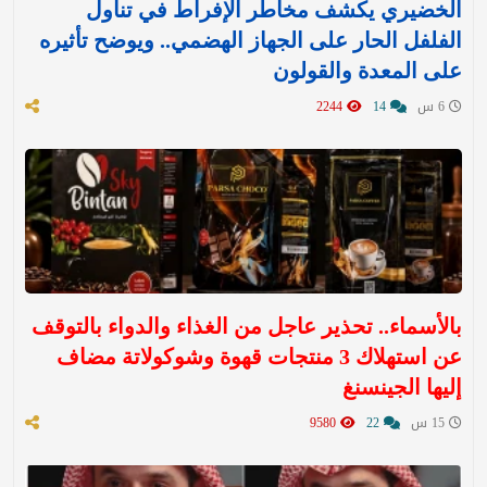
الخضيري يكشف مخاطر الإفراط في تناول
الفلفل الحار على الجهاز الهضمي.. ويوضح تأثيره
على المعدة والقولون
6 س
14
2244
بالأسماء.. تحذير عاجل من الغذاء والدواء بالتوقف
عن استهلاك 3 منتجات قهوة وشوكولاتة مضاف
إليها الجينسنغ
15 س
22
9580