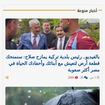
أخبار منوعة
بالفيديو.. رئيس بلدية تركية يمازح صلاح: سنمنحك
قطعة أرض لتعيش مع أبنائك وأحفادك الحياة في
مصر أكثر صعوبة
2 س
26
2193