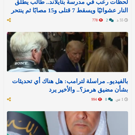
لحظات رعب في مدرسة بتايلاند.. طالب يطلق
النار عشوائيًا ويسقط 7 قتلى و15 مصابًا ثم ينتحر
55 د
2
778
بالفيديو.. مراسلة لترامب: هل هناك أي تحديثات
بشأن مضيق هرمز؟.. والأخير يرد
1 س
0
994