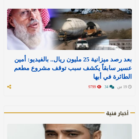
بعد رصد ميزانية 25 مليون ريال.. بالفيديو: أمين
عسير سابقاً يكشف سبب توقف مشروع مطعم
الطائرة في أبها
19 س
34
9799
أخبار فنية