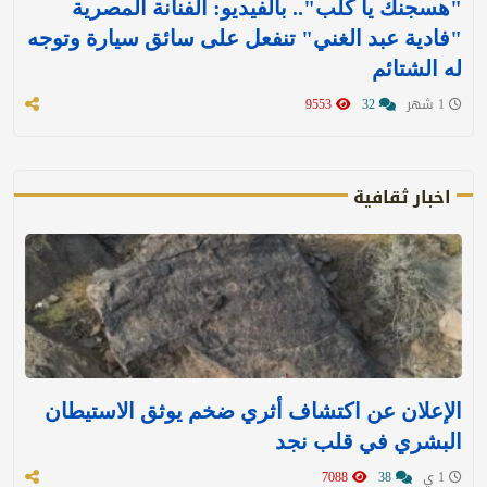
"هسجنك يا كلب".. بالفيديو: الفنانة المصرية
"فادية عبد الغني" تنفعل على سائق سيارة وتوجه
له الشتائم
1 شهر
32
9553
اخبار ثقافية
الإعلان عن اكتشاف أثري ضخم يوثق الاستيطان
البشري في قلب نجد
1 ي
38
7088