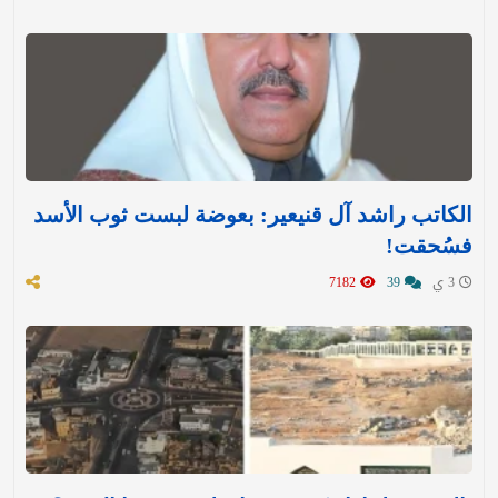
الكاتب راشد آل قنيعير: بعوضة لبست ثوب الأسد
فسُحقت!
3 ي
39
7182