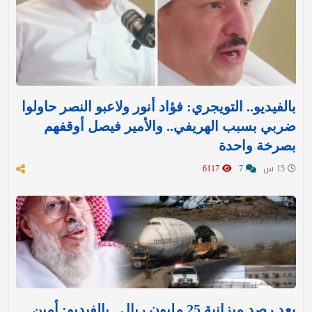
بالفيديو.. التويجري: فؤاد أنور ولاعبو النصر حاولوا
ضربي بسبب الهريفي.. والأمير فيصل أوقفهم
بصرخة واحدة
15 س
7
6117
بعد رصد ميزانية 25 مليون ريال.. بالفيديو: أمين