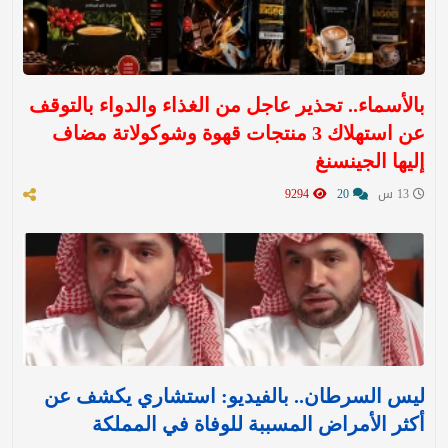
بالأسماء.. تحذير عاجل من الغذاء والدواء بالتوقف
عن استهلاك 3 منتجات قهوة وشوكولاتة مضاف
إليها الجينسنغ
13 س
20
9294
ليس السرطان.. بالفيديو: استشاري يكشف عن
أكثر الأمراض المسببة للوفاة في المملكة