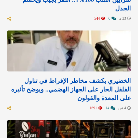
الجدل
23 د
0
544
الخضيري يكشف مخاطر الإفراط في تناول
الفلفل الحار على الجهاز الهضمي.. ويوضح تأثيره
على المعدة والقولون
4 س
14
1691