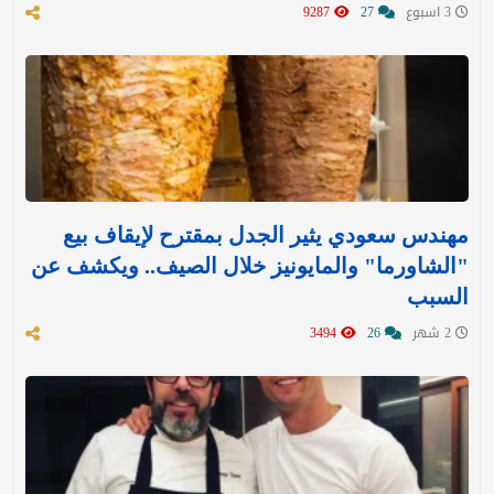
3 اسبوع
27
9287
مهندس سعودي يثير الجدل بمقترح لإيقاف بيع
"الشاورما" والمايونيز خلال الصيف.. ويكشف عن
السبب
2 شهر
26
3494