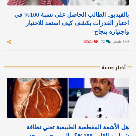
بالفيديو.. الطالب الحاصل على نسبة 100% في
اختبار القدرات يكشف كيف استعد للاختبار
واجتيازه بنجاح
1 شهر
72
29525
أخبار صحية
هل الأشعة المقطعية الطبيعية تعني نظافة
شرايين القلب 100%؟.. النمر يجيب ويحسم