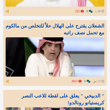
30 د
0
225
الشعلان يقترح على الهلال حلاً للتخلص من مالكوم
مع تحمل نصف راتبه
13 س
0
2651
" الدبيخي " يعلق على لقطة للاعب النصر
كريستيانو رونالدو!