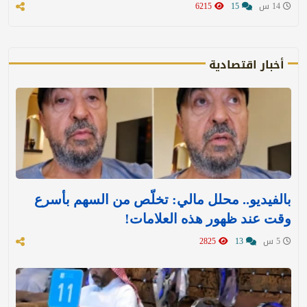
14 س
15
6215
أخبار اقتصادية
بالفيديو.. محلل مالي: تخلّص من السهم بأسرع
وقت عند ظهور هذه العلامات!
5 س
13
2825