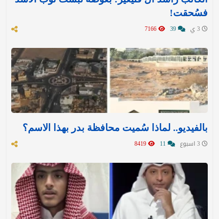
فسُحقت!
3 ي
39
7166
بالفيديو.. لماذا سُميت محافظة بدر بهذا الاسم؟
3 اسبوع
11
8419