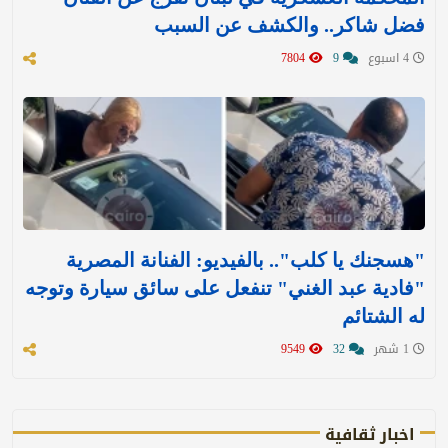
فضل شاكر.. والكشف عن السبب
4 اسبوع
9
7804
"هسجنك يا كلب".. بالفيديو: الفنانة المصرية
"فادية عبد الغني" تنفعل على سائق سيارة وتوجه
له الشتائم
1 شهر
32
9549
اخبار ثقافية