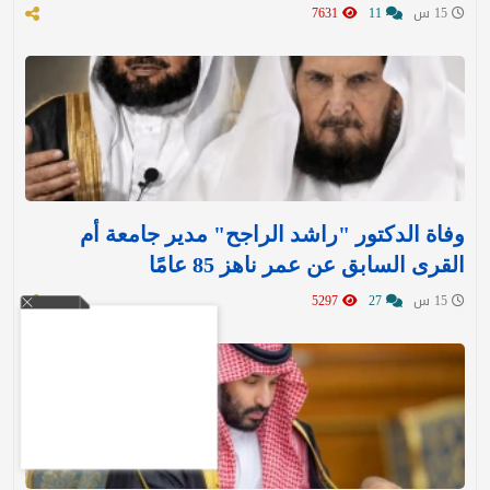
15 س
11
7631
وفاة الدكتور "راشد الراجح" مدير جامعة أم
القرى السابق عن عمر ناهز 85 عامًا
15 س
27
5297