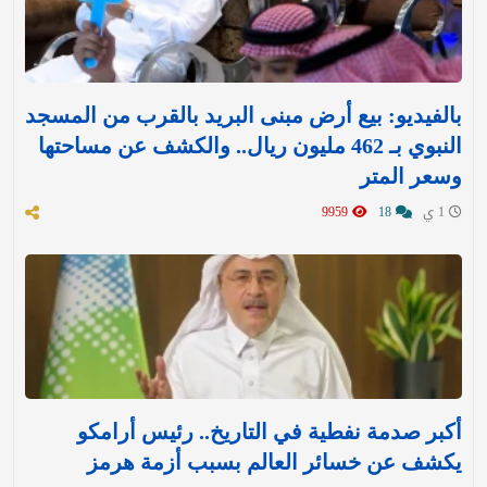
بالفيديو: بيع أرض مبنى البريد بالقرب من المسجد
النبوي بـ 462 مليون ريال.. والكشف عن مساحتها
وسعر المتر
1 ي
18
9959
أكبر صدمة نفطية في التاريخ.. رئيس أرامكو
يكشف عن خسائر العالم بسبب أزمة هرمز