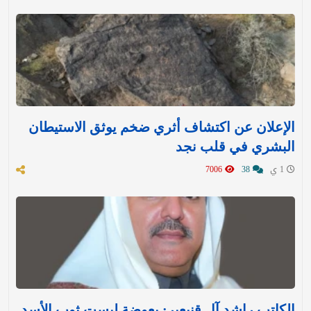
الإعلان عن اكتشاف أثري ضخم يوثق الاستيطان
البشري في قلب نجد
1 ي
38
7006
الكاتب راشد آل قنيعير: بعوضة لبست ثوب الأسد