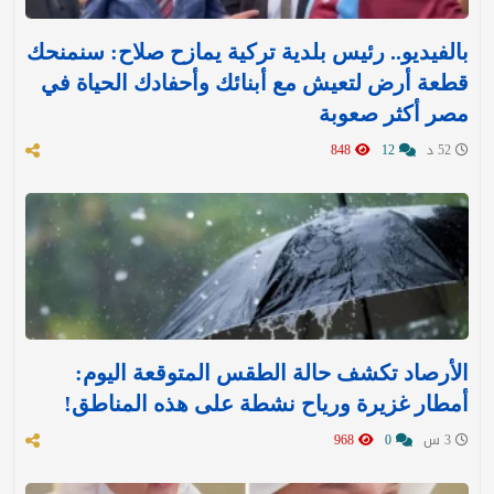
بالفيديو.. رئيس بلدية تركية يمازح صلاح: سنمنحك
قطعة أرض لتعيش مع أبنائك وأحفادك الحياة في
مصر أكثر صعوبة
52 د
12
848
الأرصاد تكشف حالة الطقس المتوقعة اليوم:
أمطار غزيرة ورياح نشطة على هذه المناطق!
3 س
0
968