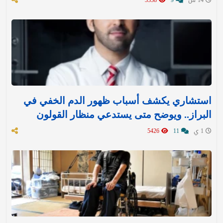
استشاري يكشف أسباب ظهور الدم الخفي في
البراز.. ويوضح متى يستدعي منظار القولون
1 ي
11
5426