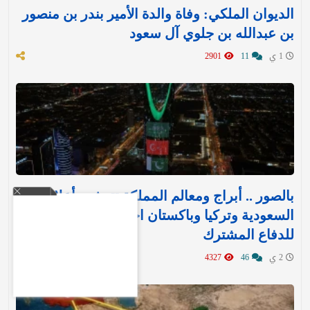
الديوان الملكي: وفاة والدة الأمير بندر بن منصور
بن عبدالله بن جلوي آل سعود
1 ي
11
2901
بالصور .. أبراج ومعالم المملكة تتوشح بأعلام
السعودية وتركيا وباكستان احتفاءً بـ«اتفاقية مكة»
للدفاع المشترك‬⁩ ‏
2 ي
46
4327