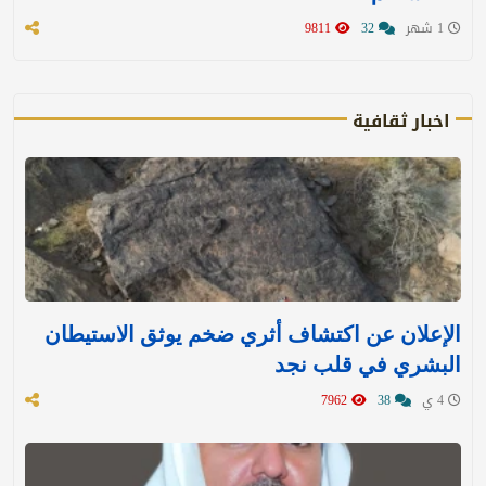
1 شهر
32
9811
اخبار ثقافية
الإعلان عن اكتشاف أثري ضخم يوثق الاستيطان
البشري في قلب نجد
4 ي
38
7962