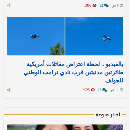
8 س
32
5009
بالفيديو .. لحظة اعتراض مقاتلات أمريكية
طائرتين مدنيتين قرب نادي ترامب الوطني
للجولف
11 س
17
3925
أخبار منوعة