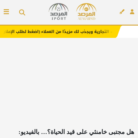
جارية ويجذب لك مزيدًا من العملاء (اضغط لطلب الإعلان)
مفا
إعلان
هل مجتبى خامنئي على قيد الحياة؟… بالفيديو: