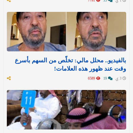
1 ي
35
7791
بالفيديو.. محلل مالي: تخلّص من السهم بأسرع
وقت عند ظهور هذه العلامات!
3 ي
19
6589