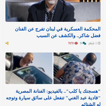
المحكمة العسكرية في لبنان تفرج عن الفنان
فضل شاكر.. والكشف عن السبب
1 شهر
9
7979
"هسجنك يا كلب".. بالفيديو: الفنانة المصرية
"فادية عبد الغني" تنفعل على سائق سيارة وتوجه
له الشتائم