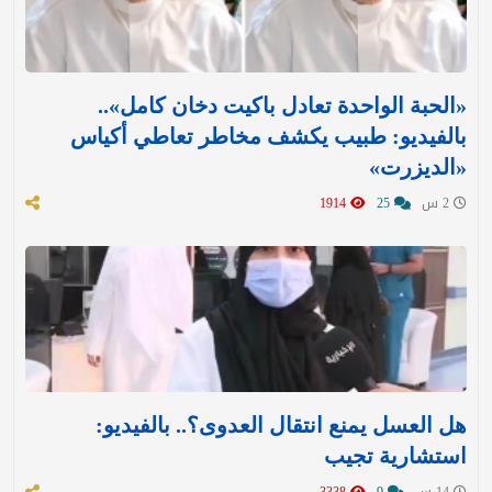
«الحبة الواحدة تعادل باكيت دخان كامل»..
بالفيديو: طبيب يكشف مخاطر تعاطي أكياس
«الديزرت»
2 س
25
1914
هل العسل يمنع انتقال العدوى؟.. بالفيديو:
استشارية تجيب
14 س
9
3338