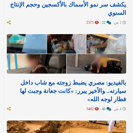
يكشف سر نمو الأسماك بالأكسجين وحجم الإنتاج
السنوي
2 س
22
2375
بالفيديو: مصري يضبط زوجته مع شاب داخل
سيارته.. والأخير يبرر: «كانت جعانة وجبت لها
فطار لوجه الله»
4 س
40
5402