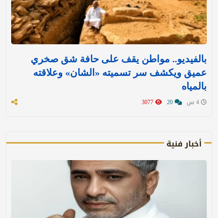
بالفيديو.. مواطن يقف على حافة شق صخري
عميق ويكشف سر تسميته «الشان» وعلاقته
بالمياه
4 س
20
3077
أخبار فنية