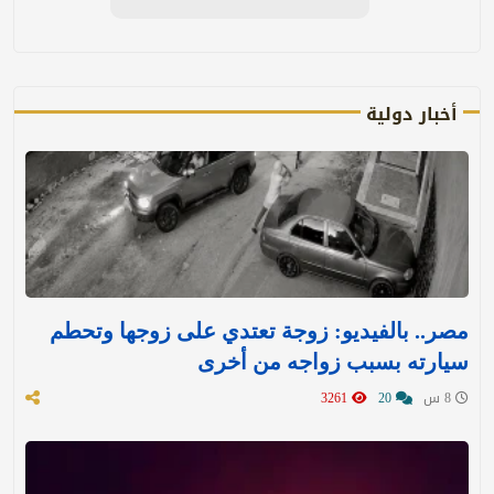
أخبار دولية
مصر.. بالفيديو: زوجة تعتدي على زوجها وتحطم
سيارته بسبب زواجه من أخرى
8 س
20
3261