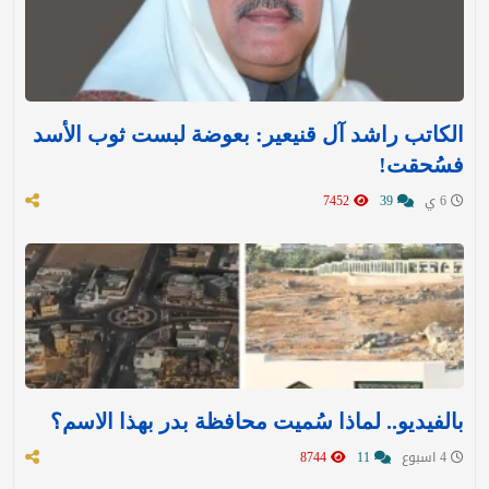
الكاتب راشد آل قنيعير: بعوضة لبست ثوب الأسد
فسُحقت!
6 ي
39
7452
بالفيديو.. لماذا سُميت محافظة بدر بهذا الاسم؟
4 اسبوع
11
8744