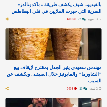
بالفيديو.. شيف يكشف طريقة «ماكدونالدز»
السرية التي حيرت الملايين في قلي البطاطس
3 اسبوع
27
9608
مهندس سعودي يثير الجدل بمقترح لإيقاف بيع
"الشاورما" والمايونيز خلال الصيف.. ويكشف عن
السبب
2 شهر
26
3604