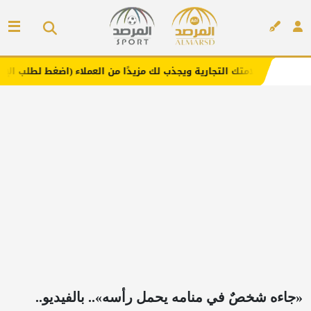
 التجارية ويجذب لك مزيدًا من العملاء (اضغط لطلب الإعلان)
إعلان
«جاءه شخصٌ في منامه يحمل رأسه».. بالفيديو..