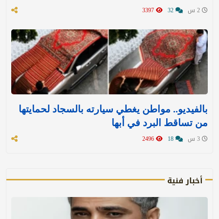
2 س
32
3397
بالفيديو.. مواطن يغطي سيارته بالسجاد لحمايتها
من تساقط البرد في أبها
3 س
18
2496
أخبار فنية