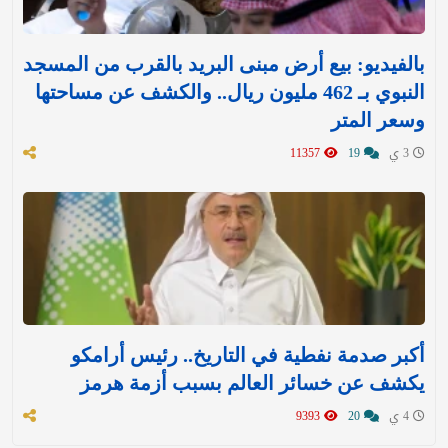
بالفيديو: بيع أرض مبنى البريد بالقرب من المسجد
النبوي بـ 462 مليون ريال.. والكشف عن مساحتها
وسعر المتر
3 ي
19
11357
أكبر صدمة نفطية في التاريخ.. رئيس أرامكو
يكشف عن خسائر العالم بسبب أزمة هرمز
4 ي
20
9393