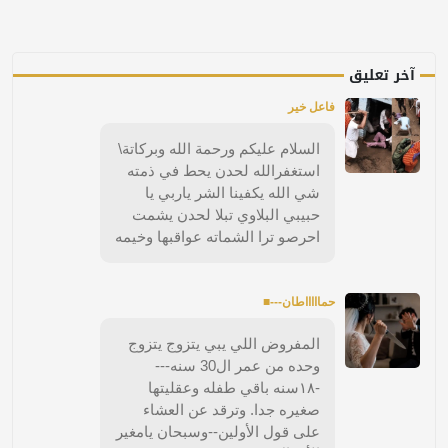
آخر تعليق
فاعل خير
السلام عليكم ورحمة الله وبركاتة\
استغفرالله لحدن يحط في ذمته
شي الله يكفينا الشر ياربي يا
حبيبي البلاوي تبلا لحدن يشمت
احرصو ترا الشماته عواقبها وخيمه
حماااااطان---■
المفروض اللي يبي يتزوج يتزوج
وحده من عمر ال30 سنه---
-١٨سنه باقي طفله وعقليتها
صغيره جدا. وترقد عن العشاء
على قول الأولين--وسبحان يامغير