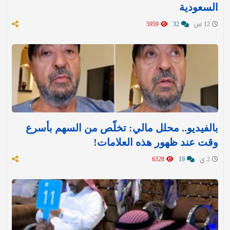
السعودية
12 س
32
5959
بالفيديو.. محلل مالي: تخلّص من السهم بأسرع
وقت عند ظهور هذه العلامات!
2 ي
19
6328