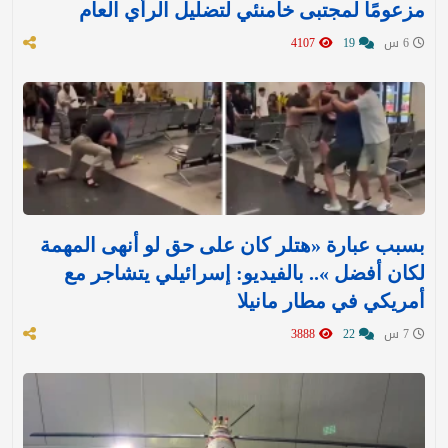
مزعومًا لمجتبى خامنئي لتضليل الرأي العام
6 س
19
4107
بسبب عبارة «هتلر كان على حق لو أنهى المهمة
لكان أفضل ».. بالفيديو: إسرائيلي يتشاجر مع
أمريكي في مطار مانيلا
7 س
22
3888