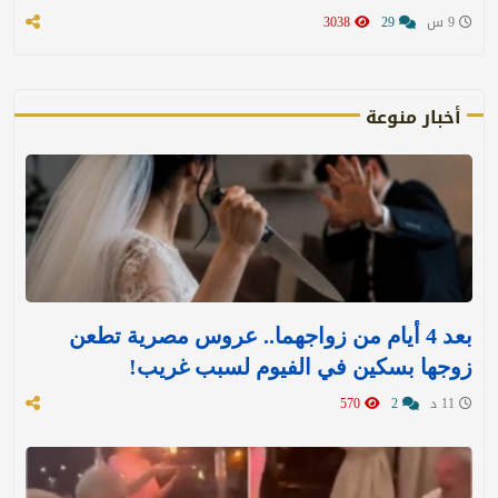
9 س
29
3038
أخبار منوعة
بعد 4 أيام من زواجهما.. عروس مصرية تطعن
زوجها بسكين في الفيوم لسبب غريب!
11 د
2
570