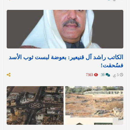
الكاتب راشد آل قنيعير: بعوضة لبست ثوب الأسد
فسُحقت!
5 ي
39
7363