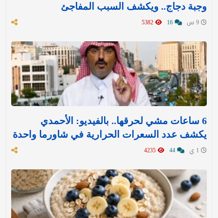
وجبة دجاج.. ويكشف السبب المفاجئ
9 س
16
5382
6 ساعات مشي لحرقها.. بالفيديو: الأحمدي
يكشف عدد السعرات الحرارية في شاورما واحدة
1 ي
44
4235