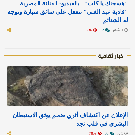
"هسجنك يا كلب".. بالفيديو: الفنانة المصرية
"فادية عبد الغني" تنفعل على سائق سيارة وتوجه
له الشتائم
1 شهر
32
9736
اخبار ثقافية
الإعلان عن اكتشاف أثري ضخم يوثق الاستيطان
البشري في قلب نجد
3 ي
38
7859