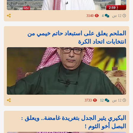
12 س
4
3140
الملحم يعلق على استبعاد حاتم خيمي من
انتخابات اتحاد الكرة
12 س
12
3733
البكيري يثير الجدل بتغريدة غامضة.. ويعلق :
البصل أخو الثوم !