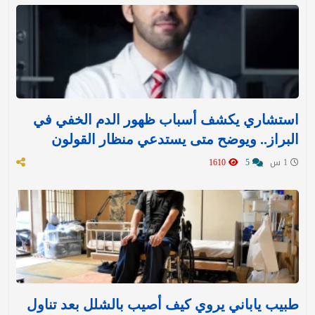
استشاري يكشف أسباب ظهور الدم الخفي في
البراز.. ويوضح متى يستدعي منظار القولون
1 س
5
1610
طبيب ياباني يروي كيف أصيب بالشلل بعد تناول