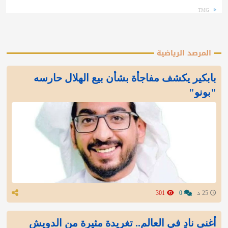
TMG
المرصد الرياضية
بابكير يكشف مفاجأة بشأن بيع الهلال حارسه
"بونو"
25 د
0
301
أغنى نادٍ في العالم.. تغريدة مثيرة من الدويش