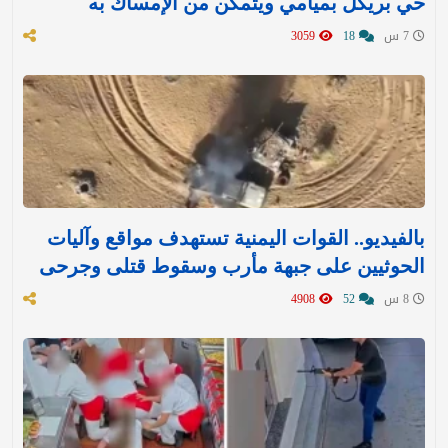
حي بريكل بميامي ويتمكن من الإمساك به
7 س
18
3059
بالفيديو.. القوات اليمنية تستهدف مواقع وآليات
الحوثيين على جبهة مأرب وسقوط قتلى وجرحى
8 س
52
4908