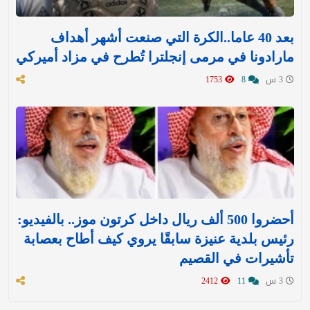
بعد 40 عاما..الكرة التي صنعت أشهر أهداف
مارادونا في مرمى إنجلترا تُطرح في مزاد أميركي
3 س
8
1753
أحضروا 500 ألف ريال داخل كرتون موز.. بالفيديو:
رئيس بلدية عنيزة سابقًا يروي كيف أطاح بعصابة
تأشيرات في القصيم
3 س
11
2412