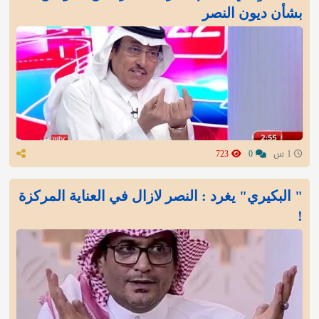
بشأن ديون النصر
1 س
0
723
" البكيري" يغرد : النصر لازال في العناية المركزة
!