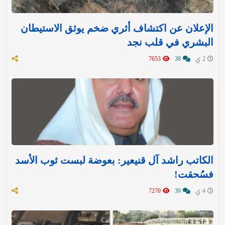
الإعلان عن اكتشاف أثري ضخم يوثق الاستيطان
البشري في قلب نجد
2 ي
38
7653
الكاتب راشد آل قنيعير: بعوضة لبست ثوب الأسد
فسُحقت!
4 ي
39
7270