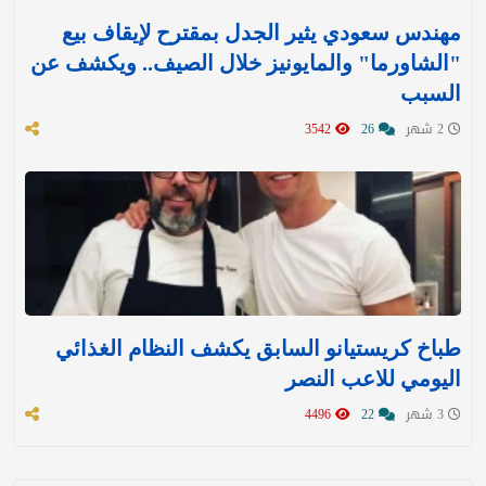
مهندس سعودي يثير الجدل بمقترح لإيقاف بيع
"الشاورما" والمايونيز خلال الصيف.. ويكشف عن
السبب
2 شهر
26
3542
طباخ كريستيانو السابق يكشف النظام الغذائي
اليومي للاعب النصر
3 شهر
22
4496