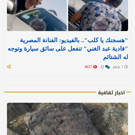
"هسجنك يا كلب".. بالفيديو: الفنانة المصرية
"فادية عبد الغني" تنفعل على سائق سيارة وتوجه
له الشتائم
1 شهر
32
9657
اخبار ثقافية