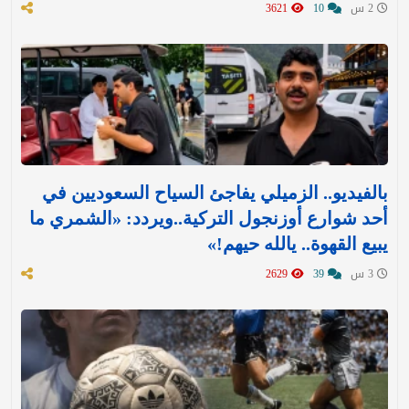
2 س
10
3621
بالفيديو.. الزميلي يفاجئ السياح السعوديين في
أحد شوارع أوزنجول التركية..ويردد: «الشمري ما
يبيع القهوة.. يالله حيهم!»
3 س
39
2629