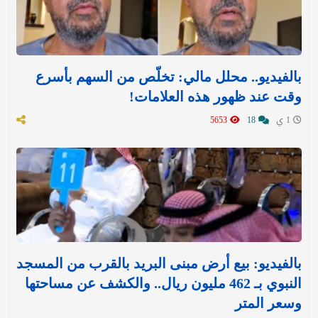
بالفيديو.. محلل مالي: تخلّص من السهم بأسرع
وقت عند ظهور هذه العلامات!
1 ي
18
5653
بالفيديو: بيع أرض مبنى البريد بالقرب من المسجد
النبوي بـ 462 مليون ريال.. والكشف عن مساحتها
وسعر المتر