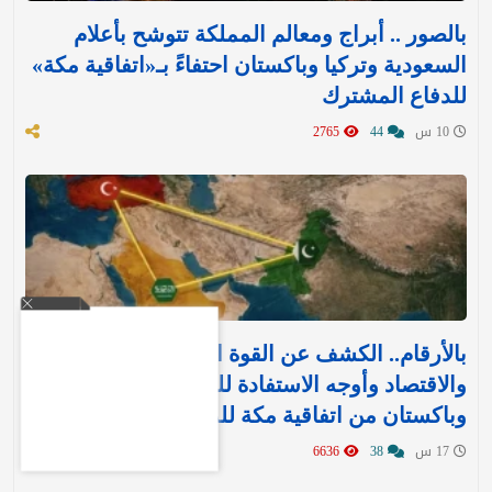
بالصور .. أبراج ومعالم المملكة تتوشح بأعلام
السعودية وتركيا وباكستان احتفاءً بـ«اتفاقية مكة»
للدفاع المشترك‬⁩ ‏
10 س
44
2765
بالأرقام.. الكشف عن القوة العسكرية والتسليح
والاقتصاد وأوجه الاستفادة للمملكة وتركيا
وباكستان من اتفاقية مكة للدفاع
17 س
38
6636