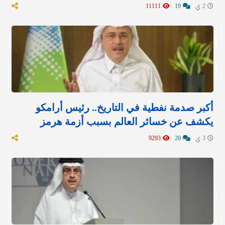
2 ي
19
11111
أكبر صدمة نفطية في التاريخ.. رئيس أرامكو
يكشف عن خسائر العالم بسبب أزمة هرمز
3 ي
20
9293