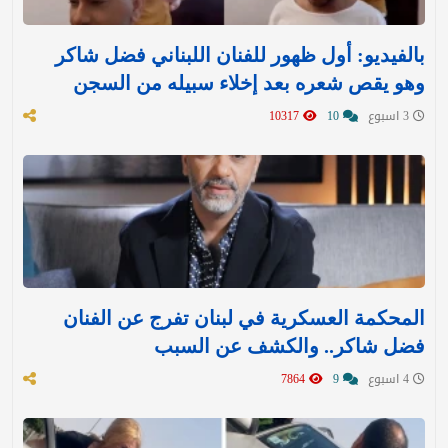
بالفيديو: أول ظهور للفنان اللبناني فضل شاكر
وهو يقص شعره بعد إخلاء سبيله من السجن
3 اسبوع
10
10317
المحكمة العسكرية في لبنان تفرج عن الفنان
فضل شاكر.. والكشف عن السبب
4 اسبوع
9
7864