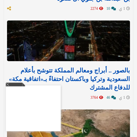
1 ي
10
2274
بالصور .. أبراج ومعالم المملكة تتوشح بأعلام
السعودية وتركيا وباكستان احتفاءً بـ«اتفاقية مكة»
للدفاع المشترك‬⁩ ‏
1 ي
46
3764