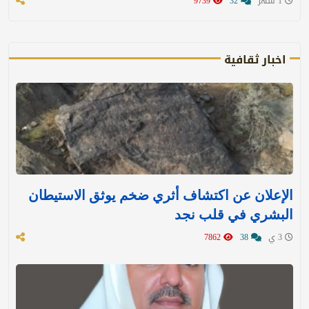
1 شهر
32
9739
اخبار ثقافية
الإعلان عن اكتشاف أثري ضخم يوثق الاستيطان
البشري في قلب نجد
3 ي
38
7862