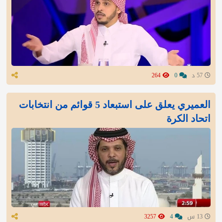
57 د
0
264
العميري يعلق على استبعاد 5 قوائم من انتخابات
اتحاد الكرة
13 س
4
3257