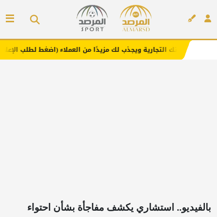
تجارية ويجذب لك مزيدًا من العملاء (اضغط لطلب الإعلان)
مف
إعلان
بالفيديو.. استشاري يكشف مفاجأة بشأن احتواء