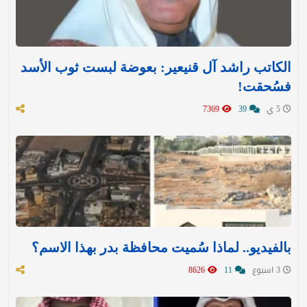
الكاتب راشد آل قنيعير: بعوضة لبست ثوب الأسد
فسُحقت!
5 ي
39
7369
بالفيديو.. لماذا سُميت محافظة بدر بهذا الاسم؟
3 اسبوع
11
8626