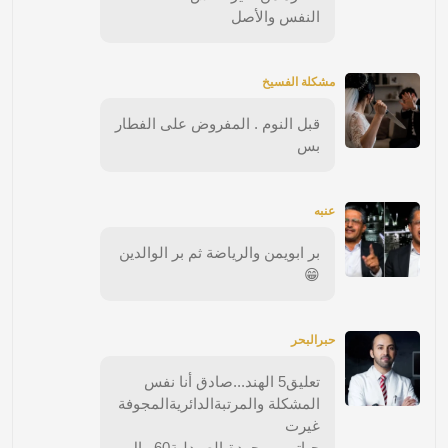
النفس والأصل
مشكلة الفسيخ
قبل النوم . المفروض على الفطار
بس
عنبه
بر ابويمن والرياضة ثم بر الوالدين
😁
حبرالبحر
تعليق5 الهند...صادق أنا نفس
المشكلة والمرتبةالدائريةالمجوفة
غيرت
حياتي..موجودةبالصيدلية60ريال