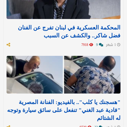
المحكمة العسكرية في لبنان تفرج عن الفنان
فضل شاكر.. والكشف عن السبب
1 شهر
9
7918
"هسجنك يا كلب".. بالفيديو: الفنانة المصرية
"فادية عبد الغني" تنفعل على سائق سيارة وتوجه
له الشتائم