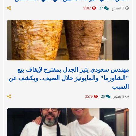
3 اسبوع
27
9502
مهندس سعودي يثير الجدل بمقترح لإيقاف بيع
"الشاورما" والمايونيز خلال الصيف.. ويكشف عن
السبب
2 شهر
26
3579