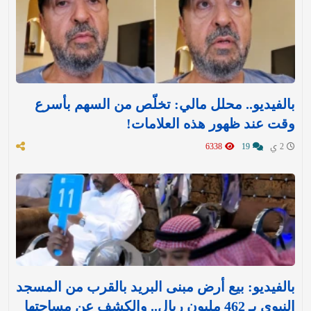
بالفيديو.. محلل مالي: تخلّص من السهم بأسرع
وقت عند ظهور هذه العلامات!
2 ي
19
6338
بالفيديو: بيع أرض مبنى البريد بالقرب من المسجد
النبوي بـ 462 مليون ريال.. والكشف عن مساحتها