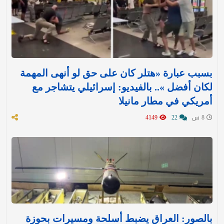
بسبب عبارة «هتلر كان على حق لو أنهى المهمة
لكان أفضل ».. بالفيديو: إسرائيلي يتشاجر مع
أمريكي في مطار مانيلا
8 س
22
4149
بالصور: العراق يضبط أسلحة ومسيرات بحوزة