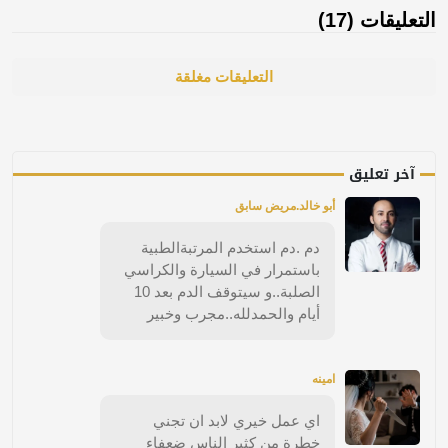
التعليقات (17)
التعليقات مغلقة
آخر تعليق
أبو خالد.مريض سابق
دم .دم استخدم المرتبةالطبية
باستمرار في السيارة والكراسي
الصلبة..و سيتوقف الدم بعد 10
أيام والحمدلله..مجرب وخبير
امينه
اي عمل خيري لابد ان تجني
خطرة من كثير الناس ضعفاء