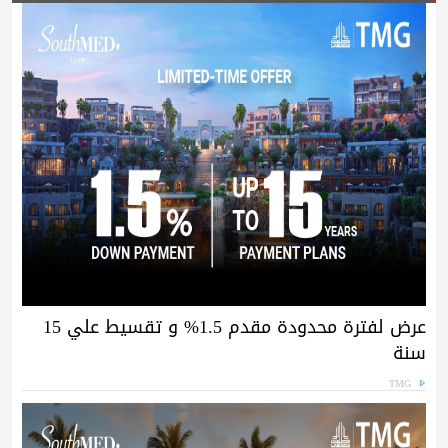
عرض لفترة محدودة مقدم 1.5% و تقسيط علي 15
سنة
TMG