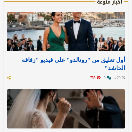
أخبار منوعة
أول تعليق من "رونالدو" على فيديو "زفافه
الحاشد"
20 د
0
755