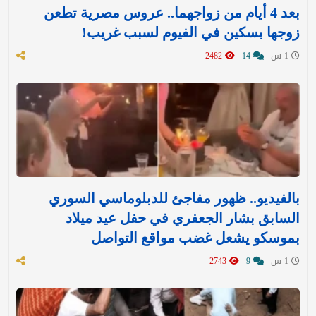
بعد 4 أيام من زواجهما.. عروس مصرية تطعن
زوجها بسكين في الفيوم لسبب غريب!
1 س
14
2482
بالفيديو.. ظهور مفاجئ للدبلوماسي السوري
السابق بشار الجعفري في حفل عيد ميلاد
بموسكو يشعل غضب مواقع التواصل
1 س
9
2743