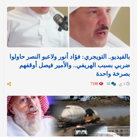
بالفيديو.. التويجري: فؤاد أنور ولاعبو النصر حاولوا
ضربي بسبب الهريفي.. والأمير فيصل أوقفهم
بصرخة واحدة
1 ي
10
7198