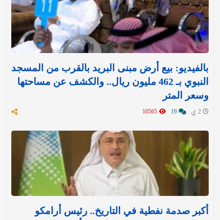
بالفيديو: بيع أرض مبنى البريد بالقرب من المسجد
النبوي بـ 462 مليون ريال.. والكشف عن مساحتها
وسعر المتر
2 ي
19
10565
أكبر صدمة نفطية في التاريخ.. رئيس أرامكو