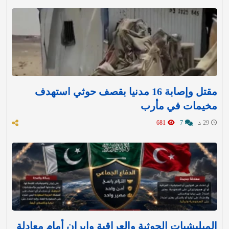
مقتل وإصابة 16 مدنيا بقصف حوثي استهدف
مخيمات في مأرب
29 د
7
681
الميليشيات الحوثية والعراقية وإيران أمام معادلة