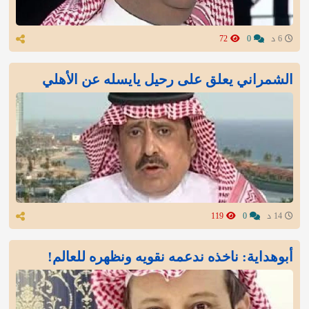
6 د
0
72
الشمراني يعلق على رحيل يايسله عن الأهلي
14 د
0
119
أبوهداية: ناخذه ندعمه نقويه ونظهره للعالم!