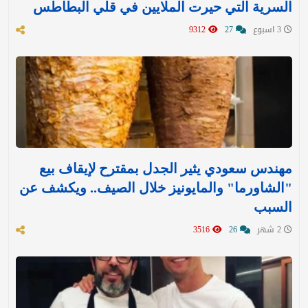
السرية التي حيرت الملايين في قلي البطاطس
3 اسبوع
27
9312
مهندس سعودي يثير الجدل بمقترح لإيقاف بيع
"الشاورما" والمايونيز خلال الصيف.. ويكشف عن
السبب
2 شهر
26
3516