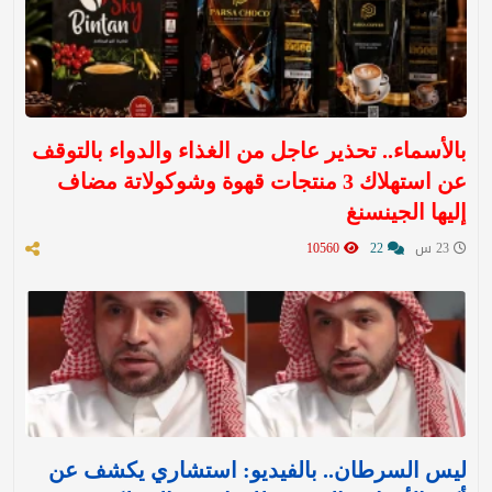
بالأسماء.. تحذير عاجل من الغذاء والدواء بالتوقف
عن استهلاك 3 منتجات قهوة وشوكولاتة مضاف
إليها الجينسنغ
23 س
22
10560
ليس السرطان.. بالفيديو: استشاري يكشف عن