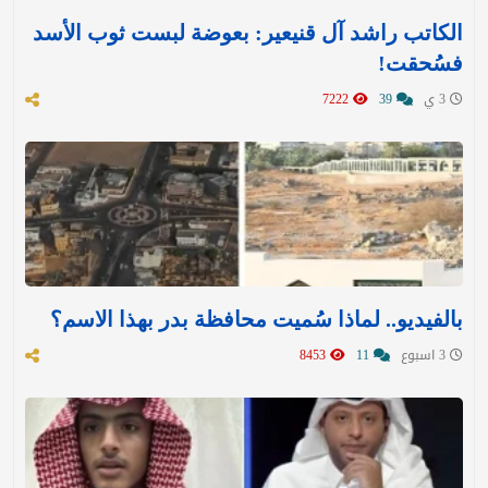
الكاتب راشد آل قنيعير: بعوضة لبست ثوب الأسد
فسُحقت!
3 ي
39
7222
بالفيديو.. لماذا سُميت محافظة بدر بهذا الاسم؟
3 اسبوع
11
8453