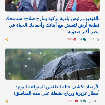
بالفيديو.. رئيس بلدية تركية يمازح صلاح: سنمنحك
قطعة أرض لتعيش مع أبنائك وأحفادك الحياة في
مصر أكثر صعوبة
11 س
34
5502
الأرصاد تكشف حالة الطقس المتوقعة اليوم:
أمطار غزيرة ورياح نشطة على هذه المناطق!
14 س
0
2221