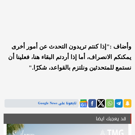
وأضاف :"إذا كنتم تريدون التحدث عن أمور أخرى
يمكنكم الانصراف، أما إذا أردتم البقاء هنا، فعلينا أن
نستمع للمتحدثين ونلتزم بالقواعد، شكرًا."
تابعونا على Google News
قد يعجبك ايضا