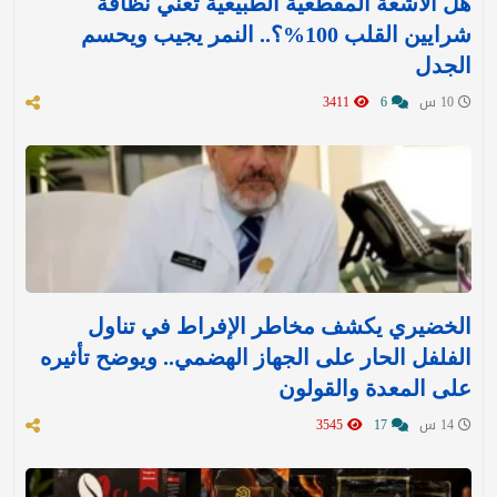
هل الأشعة المقطعية الطبيعية تعني نظافة
شرايين القلب 100%؟.. النمر يجيب ويحسم
الجدل
10 س
6
3411
الخضيري يكشف مخاطر الإفراط في تناول
الفلفل الحار على الجهاز الهضمي.. ويوضح تأثيره
على المعدة والقولون
14 س
17
3545