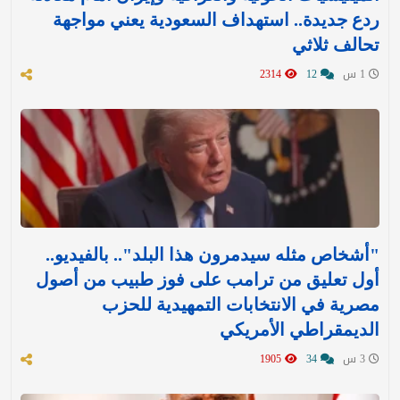
ردع جديدة.. استهداف السعودية يعني مواجهة
تحالف ثلاثي
1 س
12
2314
"أشخاص مثله سيدمرون هذا البلد".. بالفيديو..
أول تعليق من ترامب على فوز طبيب من أصول
مصرية في الانتخابات التمهيدية للحزب
الديمقراطي الأمريكي
3 س
34
1905