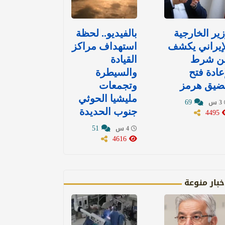
ير الخارجية
بالفيديو.. لحظة
إيراني يكشف
استهداف مراكز
ن شرط
القيادة
عادة فتح
والسيطرة
ضيق هرمز
وتجمعات
مليشيا الحوثي
69
3 س
4495
جنوب الحديدة
51
4 س
4616
خبار منوعة