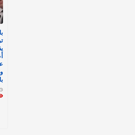
با
تر
يق
أع
عل
وا
با