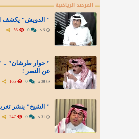
المرصد الرياضية
" الدويش" يكشف الخ
56
0
5 د
" حوار طرشان" .. 
عن النصر !
165
0
20 د
" الشيخ" ينشر تغريد
247
0
31 د