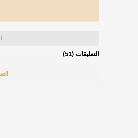
ا
التعليقات (51)
التع