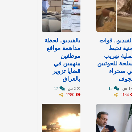
لفيديو.. قوات
بالفيديو.. لحظة
نية تحبط
مداهمة مواقع
لية تهريب
موظفين
لحة للحوثيين
متهمين في
ي صحراء
قضايا تزوير
لجوف
بالعراق
17
15
1 س
2 س
1780
2134