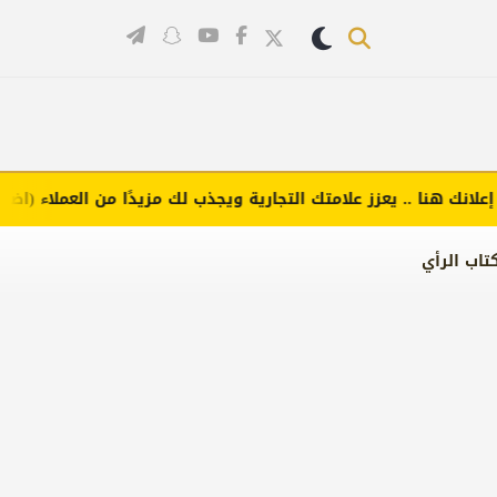
ك هنا .. يعزز علامتك التجارية ويجذب لك مزيدًا من العملاء (اضغط لطل
تاب الرأي