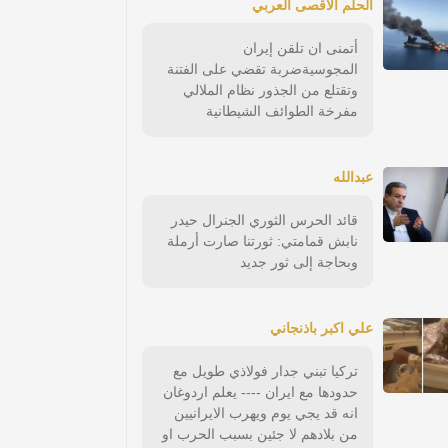
الحلم الأقصى العربي
أتمنى ان تلقن إيران
المجوسيةضربة تقضي على الفتنة
وتقتلع من الجذور نظام الملالي
مفرخة الطوائف الشيطانية
عبدالله
قائد الحرس الثوري الجنرال حيدر
نابش قمامتي: ثورتنا صارت أرملة
وبحاجة إلى ثور جديد
علي اكبر باذنجاني
تركيا تبني جدار فولاذي طويل مع
حدودها مع ايران ---- يعلم اردوغان
انه قد يجي يوم ويهرب الايرانيين
من بلادهم لا جئين بسبب الحرب او