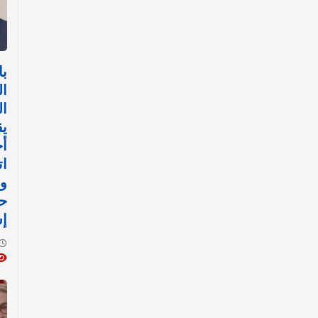
با
ال
ال
ي
أ
ات
وت
حل
إ