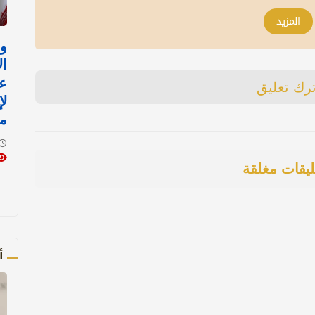
المزيد
وز
ال
ع
ترك تعليق
لإ
م
ليقات مغلقة
أ