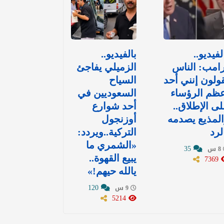
لفيديو..
بالفيديو..
امب: الناس
الزميلي يفاجئ
ولون إنني أحد
السياح
ظم الرؤساء
السعوديين في
ى الإطلاق..
أحد شوارع
لمذيع يصدمه
أوزنجول
لرد
التركية..ويردد:
«الشمري ما
35
8 س
7369
يبيع القهوة..
يالله حيهم!»
120
9 س
5214