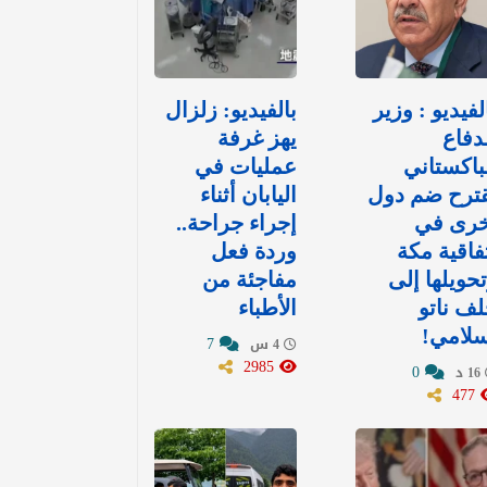
لفيديو : وزير
بالفيديو: زلزال
دفاع
يهز غرفة
باكستاني
عمليات في
قترح ضم دول
اليابان أثناء
خرى في
إجراء جراحة..
فاقية مكة
وردة فعل
حويلها إلى
مفاجئة من
ف ناتو
الأطباء
سلامي!
7
4 س
2985
0
16 د
477