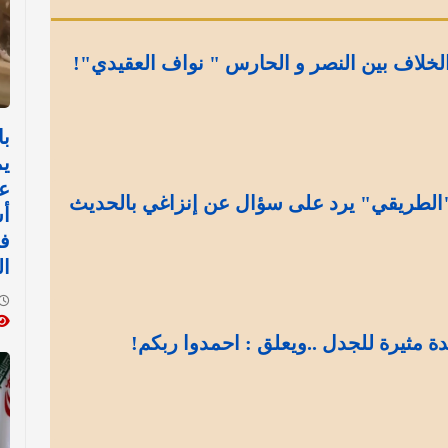
لاف بين النصر و الحارس " نواف العقيدي"!
با
يم
عم
"الطريقي" يرد على سؤال عن إنزاغي بالحديث
أس
ف
ا
ة مثيرة للجدل ..ويعلق : احمدوا ربكم!