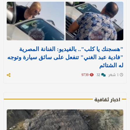
"هسجنك يا كلب".. بالفيديو: الفنانة المصرية
"فادية عبد الغني" تنفعل على سائق سيارة وتوجه
له الشتائم
1 شهر
32
9739
اخبار ثقافية