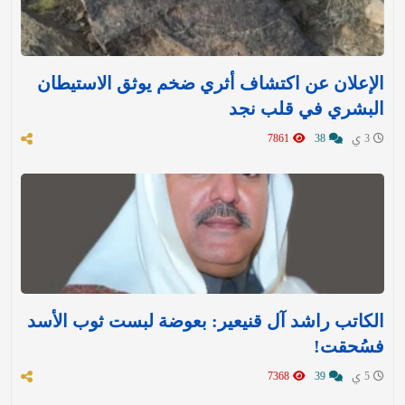
الإعلان عن اكتشاف أثري ضخم يوثق الاستيطان
البشري في قلب نجد
3 ي
38
7861
الكاتب راشد آل قنيعير: بعوضة لبست ثوب الأسد
فسُحقت!
5 ي
39
7368