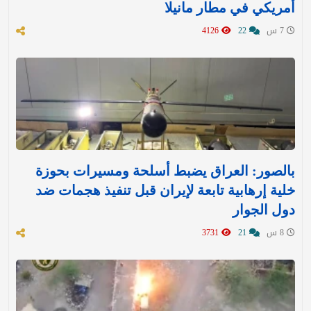
أمريكي في مطار مانيلا
7 س
22
4126
بالصور: العراق يضبط أسلحة ومسيرات بحوزة
خلية إرهابية تابعة لإيران قبل تنفيذ هجمات ضد
دول الجوار
8 س
21
3731