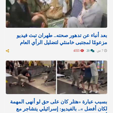
بعد أنباء عن تدهور صحته.. طهران تبث فيديو
مزعومًا لمجتبى خامنئي لتضليل الرأي العام
7 س
20
4355
بسبب عبارة «هتلر كان على حق لو أنهى المهمة
لكان أفضل ».. بالفيديو: إسرائيلي يتشاجر مع