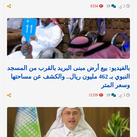
2 ي
19
6334
بالفيديو: بيع أرض مبنى البريد بالقرب من المسجد
النبوي بـ 462 مليون ريال.. والكشف عن مساحتها
وسعر المتر
3 ي
19
11359