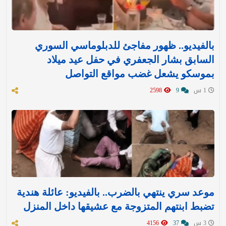
بالفيديو.. ظهور مفاجئ للدبلوماسي السوري
السابق بشار الجعفري في حفل عيد ميلاد
بموسكو يشعل غضب مواقع التواصل
1 س
9
2598
موعد سري ينتهي بالضرب.. بالفيديو: عائلة هندية
تضبط ابنتهم المتزوجة مع عشيقها داخل المنزل
3 س
37
4156