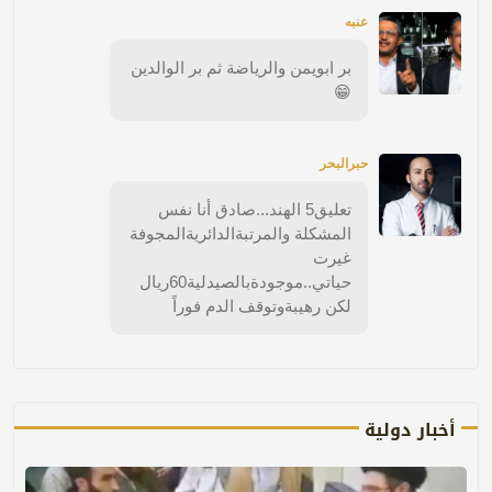
عنبه
بر ابويمن والرياضة ثم بر الوالدين
😁
حبرالبحر
تعليق5 الهند...صادق أنا نفس
المشكلة والمرتبةالدائريةالمجوفة
غيرت
حياتي..موجودةبالصيدلية60ريال
لكن رهيبةوتوقف الدم فوراً
أخبار دولية