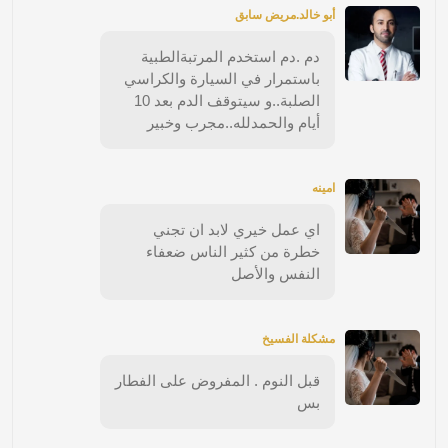
أبو خالد.مريض سابق
دم .دم استخدم المرتبةالطبية
باستمرار في السيارة والكراسي
الصلبة..و سيتوقف الدم بعد 10
أيام والحمدلله..مجرب وخبير
امينه
اي عمل خيري لابد ان تجني
خطرة من كثير الناس ضعفاء
النفس والأصل
مشكلة الفسيخ
قبل النوم . المفروض على الفطار
بس