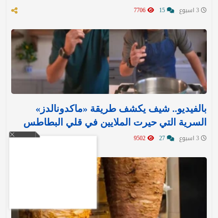
3 اسبوع
15
7706
بالفيديو.. شيف يكشف طريقة «ماكدونالدز»
السرية التي حيرت الملايين في قلي البطاطس
3 اسبوع
27
9502