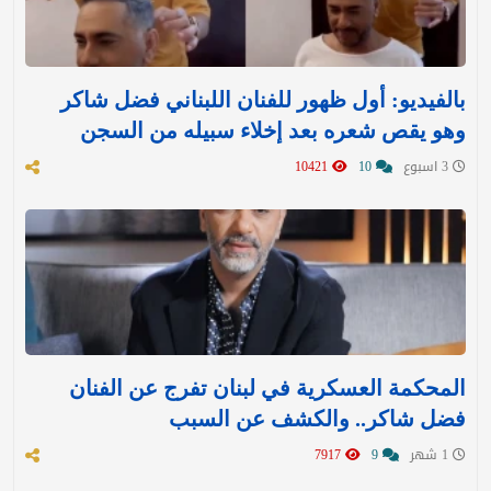
بالفيديو: أول ظهور للفنان اللبناني فضل شاكر
وهو يقص شعره بعد إخلاء سبيله من السجن
3 اسبوع
10
10421
المحكمة العسكرية في لبنان تفرج عن الفنان
فضل شاكر.. والكشف عن السبب
1 شهر
9
7917