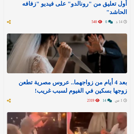
أول تعليق من "رونالدو" على فيديو "زفافه
الحاشد"
14 د
0
540
بعد 4 أيام من زواجهما.. عروس مصرية تطعن
زوجها بسكين في الفيوم لسبب غريب!
1 س
14
2319