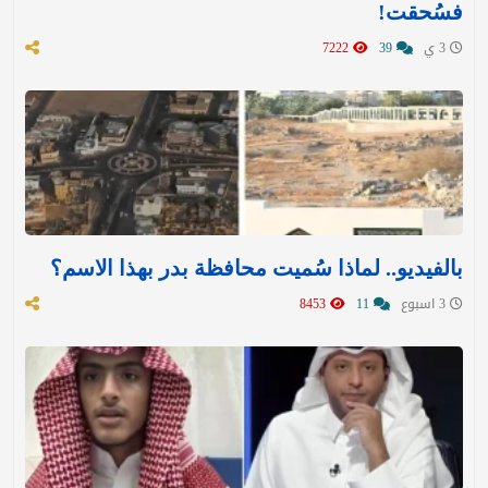
فسُحقت!
3 ي
39
7222
بالفيديو.. لماذا سُميت محافظة بدر بهذا الاسم؟
3 اسبوع
11
8453