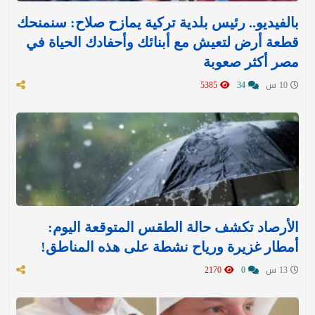
بالفيديو.. رئيس بلدية تركية يمازح صلاح: سنمنحك
قطعة أرض لتعيش مع أبنائك وأحفادك الحياة في
مصر أكثر صعوبة
10 س
34
5385
الأرصاد تكشف حالة الطقس المتوقعة اليوم:
أمطار غزيرة ورياح نشطة على هذه المناطق!
13 س
0
2170