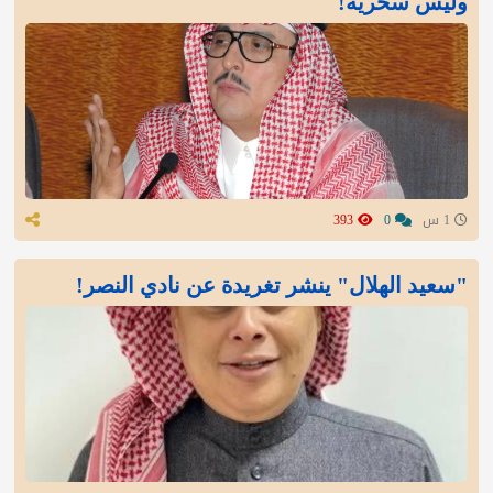
وليس سخرية!
1 س
0
393
"سعيد الهلال" ينشر تغريدة عن نادي النصر!