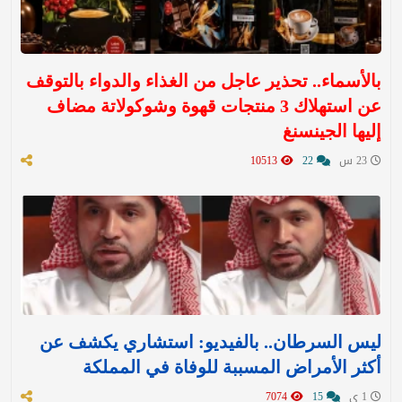
بالأسماء.. تحذير عاجل من الغذاء والدواء بالتوقف
عن استهلاك 3 منتجات قهوة وشوكولاتة مضاف
إليها الجينسنغ
23 س
22
10513
ليس السرطان.. بالفيديو: استشاري يكشف عن
أكثر الأمراض المسببة للوفاة في المملكة
1 ي
15
7074