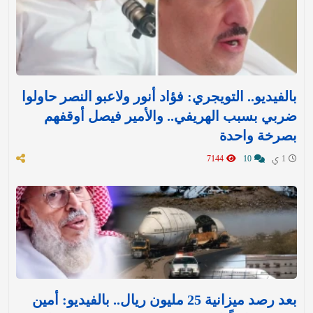
بالفيديو.. التويجري: فؤاد أنور ولاعبو النصر حاولوا
ضربي بسبب الهريفي.. والأمير فيصل أوقفهم
بصرخة واحدة
1 ي
10
7144
بعد رصد ميزانية 25 مليون ريال.. بالفيديو: أمين