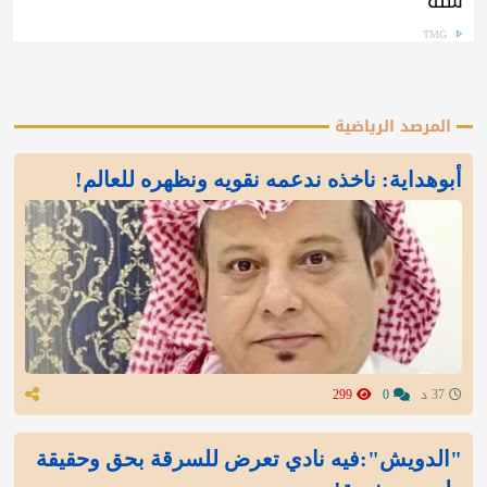
سنة
TMG
المرصد الرياضية
أبوهداية: ناخذه ندعمه نقويه ونظهره للعالم!
37 د
0
299
"الدويش":فيه نادي تعرض للسرقة بحق وحقيقة