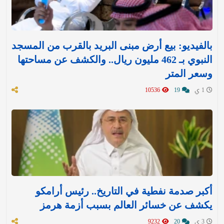
بالفيديو: بيع أرض مبنى البريد بالقرب من المسجد
النبوي بـ 462 مليون ريال.. والكشف عن مساحتها
وسعر المتر
1 ي
19
10536
أكبر صدمة نفطية في التاريخ.. رئيس أرامكو
يكشف عن خسائر العالم بسبب أزمة هرمز
3 ي
20
9232