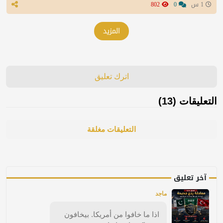
1 س
0
802
المزيد
اترك تعليق
التعليقات (13)
التعليقات مغلقة
آخر تعليق
ماجد
اذا ما خافوا من أمريكا. بيخافون