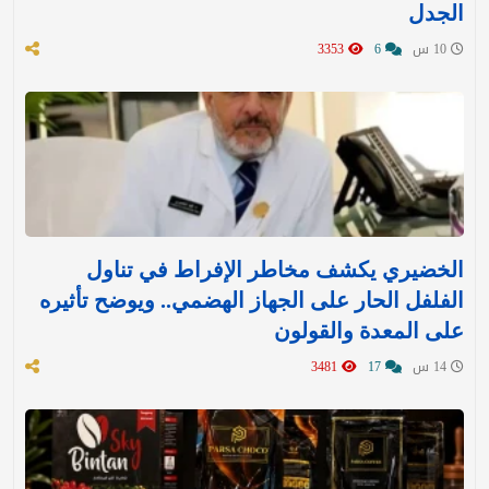
الجدل
10 س
6
3353
الخضيري يكشف مخاطر الإفراط في تناول
الفلفل الحار على الجهاز الهضمي.. ويوضح تأثيره
على المعدة والقولون
14 س
17
3481