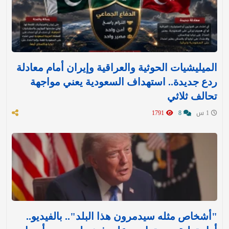
الميليشيات الحوثية والعراقية وإيران أمام معادلة
ردع جديدة.. استهداف السعودية يعني مواجهة
تحالف ثلاثي
1 س
8
1791
"أشخاص مثله سيدمرون هذا البلد".. بالفيديو..