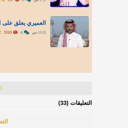
العميري يعلق على استبعاد 5 قوائم من انتخا
3310
4
13 س
ا
التعليقات (33)
التع