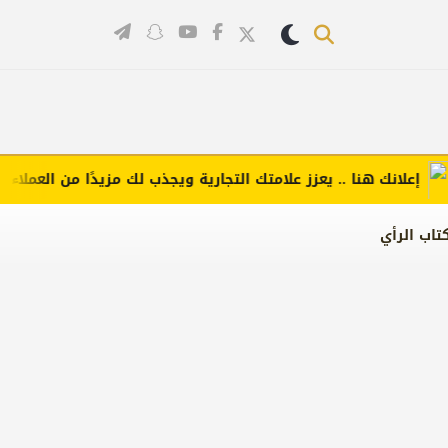
علانك هنا .. يعزز علامتك التجارية ويجذب لك مزيدًا من العملاء (اضغط
تاب الرأي