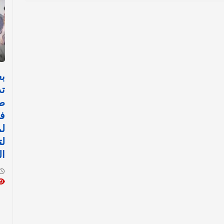
بع
تد
ط
في
لم
لت
ال