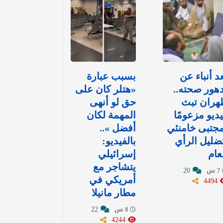
د أنباء عن
بسبب عبارة
هور صحته..
«هتلر كان على
هران تبث
حق لو أنهى
ديو مزعومًا
المهمة لكان
جتبى خامنئي
أفضل »..
ضليل الرأي
بالفيديو:
عام
إسرائيلي
يتشاجر مع
20
7 س
4494
أمريكي في
مطار مانيلا
22
8 س
4244