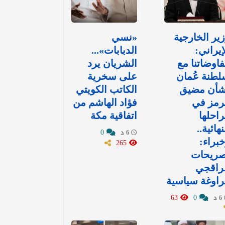
ير الخارجية
«نسي
إيراني:
الدبابات»...
اوضاتنا مع
الشريان يرد
طنة عُمان
على سخرية
شأن مضيق
الكاتب الكويتي
رمز في
فؤاد الهاشم من
احلها
اتفاقية مكة
نهائية..
0
6 د
براء:
265
صريحات
راقجي
اوغة سياسية
63
0
6 د