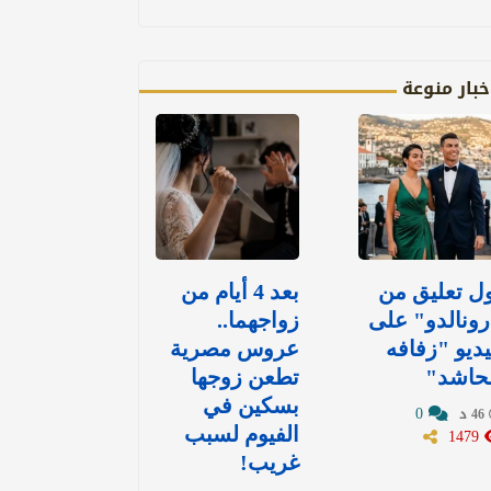
خبار منوعة
ل تعليق من
بعد 4 أيام من
ونالدو" على
زواجهما..
ديو "زفافه
عروس مصرية
لحاشد"
تطعن زوجها
بسكين في
0
46 د
1479
الفيوم لسبب
غريب!