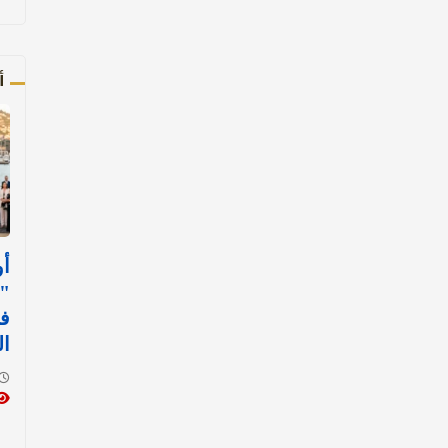
أ
أو
"ر
في
ا