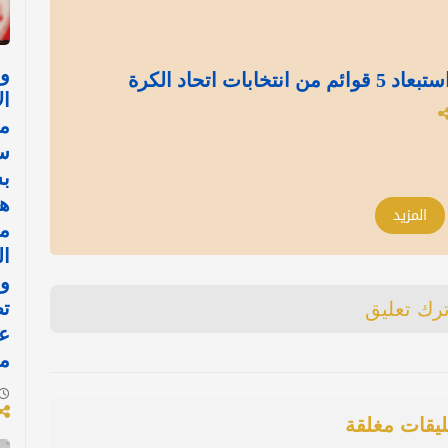
وز
بات اتحاد الكرة
ال
مف
سل
ب
ه
المزيد
مر
ال
وخ
ت
ترك تعليق
ع
مر
ليقات مغلقة