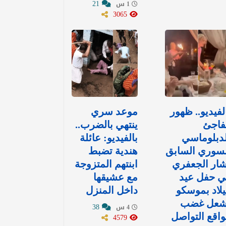
21
1 س
3065
لفيديو.. ظهور
موعد سري
فاجئ
ينتهي بالضرب..
دبلوماسي
بالفيديو: عائلة
لسوري السابق
هندية تضبط
ار الجعفري
ابنتهم المتزوجة
ي حفل عيد
مع عشيقها
لاد بموسكو
داخل المنزل
شعل غضب
38
4 س
اقع التواصل
4579