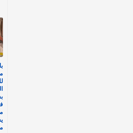
با
م
لل
ا
بش
ف
مي
ي
مو