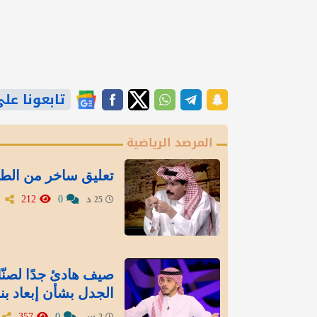
تابعونا على gle News
المرصد الرياضية
تعليق ساخر من الطر
212
0
25 د
صيف هادئ جدًا لصنّاع
الجدل بشأن إبعاد بنز
357
0
2 س