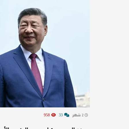
958
33
2 شهر