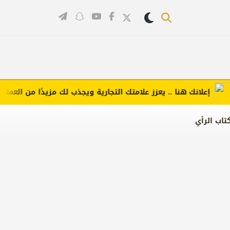
إعلانك هنا .. يعزز علامتك التجارية ويجذب لك مزيدًا من العملاء (اضغ
تاب الرأي