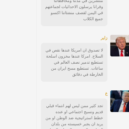
منتشرين في مدننا ومحافظاتنا
وقرانا يرسلون الاحداثيات لجماعتهم
قي اليمن لقصف منشئاتنا اكنسو
جميع الكلاب
زاير
لا تصدوق ان امريكا عندها نقص في
السلاح. امركا عندها مخزون اسلحة
تستطيع تدمير نصف العالم في
ساعات. تستطيع مسح ايران من
الخارطة في دقائق
ع
تجد كثير ممن ليس لهم انتماء قبلي
قديم ونسيج اجتماعي او عنده
خطط استراتيجية ضد الوطن او من
يريد ان يجبر خسيسته من بلدان