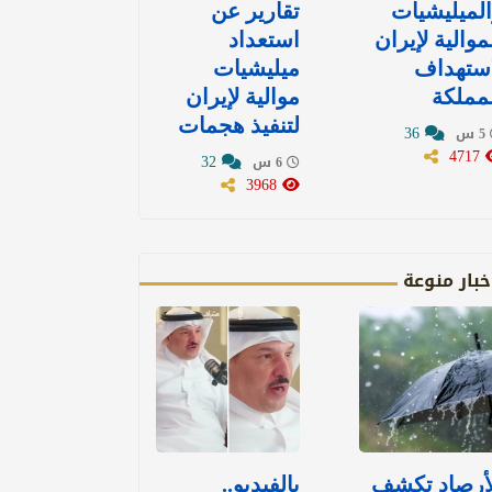
لميليشيات
تقارير عن
موالية لإيران
استعداد
استهداف
ميليشيات
مملكة
موالية لإيران
لتنفيذ هجمات
36
5 س
4717
32
6 س
3968
خبار منوعة
لأرصاد تكشف
بالفيديو..