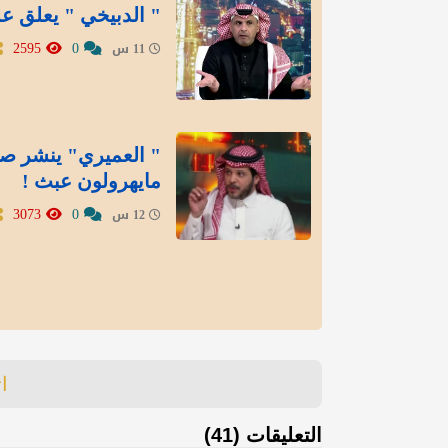
" الدبيخي " يعلق عل
2595
0
11 س
" العميري" ينشر صور
مايهرولون عبث !
3073
0
12 س
ا
التعليقات (41)