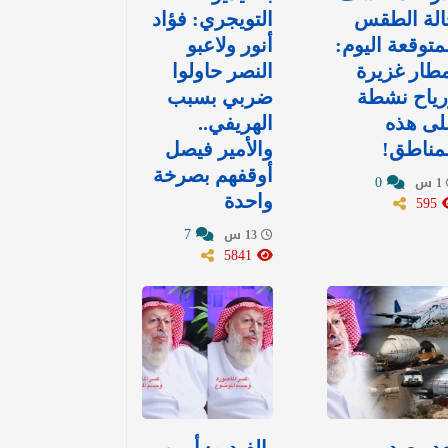
الة الطقس
التويجري: فؤاد
متوقعة اليوم:
أنور ولاعبو
طار غزيرة
النصر حاولوا
رياح نشطة
ضربي بسبب
لى هذه
الهريفي..
مناطق!
والأمير فيصل
أوقفهم بصرخة
0
1 س
595
واحدة
7
13 س
5841