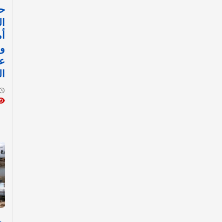
ح
ال
أم
و
ع
ال