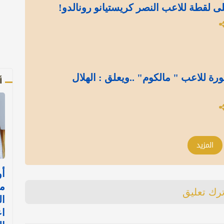
ى لقطة للاعب النصر كريستيانو رونالدو!
ة للاعب " مالكوم" ..ويعلق : الهلال
أ
المزيد
أو
م
ترك تعليق
ال
اع