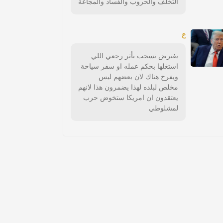
التخلف والحروب والفساد والمجاعة
ع
يفترض تسحب بأثر رجعي اللي
استغلها بحكم عمله او سفر سياحة
ويفرخ هناك لان بعضهم ليس
مخلص لبلده لهذا يضمرون هذا لانهم
يعتقدون ان امريكا ستخوض حرب
لمشلوطي