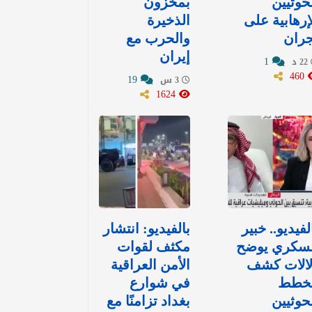
حوثيين
بمخزون
إرهابية على
الذخيرة
جران
والحرب مع
إيران
1
22 د
460
19
3 س
1624
لفيديو.. خبير
بالفيديو: انتشار
سكري يوضح
مكثف لقوات
لالات كشف
الأمن العراقية
خطط
في شوارع
حوثيين
بغداد تزامنًا مع