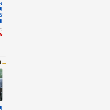
وا
ال
ل
ال
أ
ا