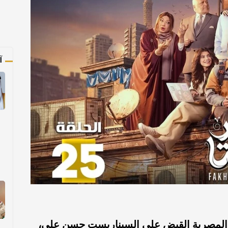
آ
 المصرية القبض على السيناريست حسن علي،