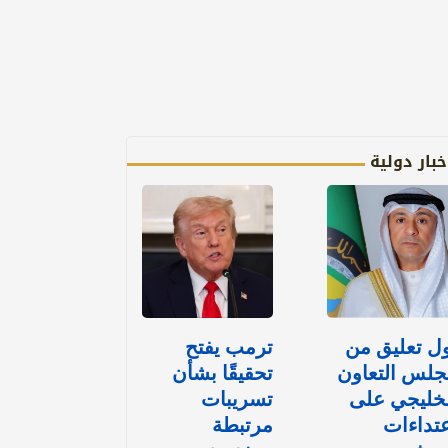
خبار دولية
ل تعليق من
ترمب يفتح
جلس التعاون
تحقيقًا بشأن
خليجي على
تسريبات
تداءات
مرتبطة