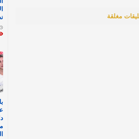
ال
ال
ليقات مغلقة
ن
با
ع
د
م
ال