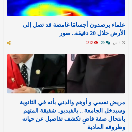
علماء يرصدون أجسامًا غامضة قد تصل إلى
الأرض خلال 20 دقيقة.. صور
4 س
20
2312
مريض نفسي و أوهم والدتي بأنه في الثانوية
وسيدخل الجامعة .. بالفيديو.. شقيقة المتهم
بانتحال صفة قاضٍ تكشف تفاصيل عن حياته
وظروفه المادية