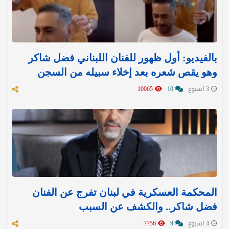
بالفيديو: أول ظهور للفنان اللبناني فضل شاكر
وهو يقص شعره بعد إخلاء سبيله من السجن
3 اسبوع
10
10065
المحكمة العسكرية في لبنان تفرج عن الفنان
فضل شاكر.. والكشف عن السبب
4 اسبوع
9
7756