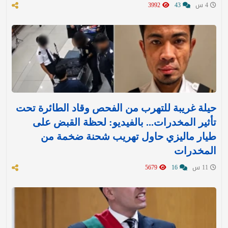
4 س
43
3992
حيلة غريبة للتهرب من الفحص وقاد الطائرة تحت
تأثير المخدرات... بالفيديو: لحظة القبض على
طيار ماليزي حاول تهريب شحنة ضخمة من
المخدرات
11 س
16
5679