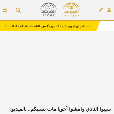
التجارية ويجذب لك مزيدًا من العملاء (اضغط لطلب الإعلان)
م
إعلان
سيبوا النادي وامشوا أخويا مات بسببكم.. بالفيديو: