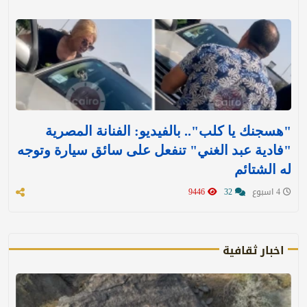
"هسجنك يا كلب".. بالفيديو: الفنانة المصرية
"فادية عبد الغني" تنفعل على سائق سيارة وتوجه
له الشتائم
4 اسبوع
32
9446
اخبار ثقافية