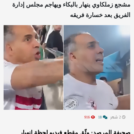
مشجع زملكاوي ينهار بالبكاء ويهاجم مجلس إدارة
الفريق بعد خسارة فريقه
2 شهر
18
916
صحيفة المرصد: وثّق مقطع فيديو لحظة انهيار