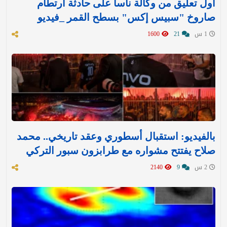
أول تعليق من وكالة ناسا على حادثة ارتطام
صاروخ "سبيس إكس" بسطح القمر _فيديو
1 س
21
1600
بالفيديو: استقبال أسطوري وعقد تاريخي.. محمد
صلاح يفتتح مشواره مع طرابزون سبور التركي
2 س
9
2140