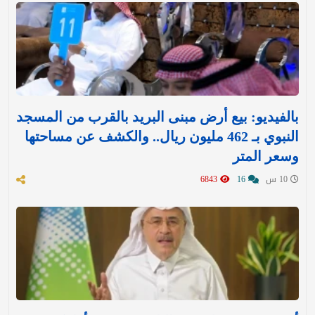
بالفيديو: بيع أرض مبنى البريد بالقرب من المسجد
النبوي بـ 462 مليون ريال.. والكشف عن مساحتها
وسعر المتر
10 س
16
6843