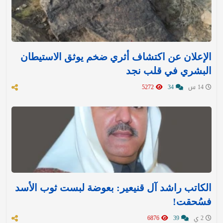
الإعلان عن اكتشاف أثري ضخم يوثق الاستيطان
البشري في قلب نجد
14 س
34
5272
الكاتب راشد آل قنيعير: بعوضة لبست ثوب الأسد
فسُحقت!
2 ي
39
6876