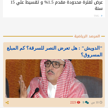
عرض لفترة محدودة مقدم 1.5% و تقسيط علي 15
سنة
TMG
المرصد الرياضية
"الدويش" : هل تعرض النصر للسرقة؟ كم المبلغ
المسروق؟
10 س
9
2223