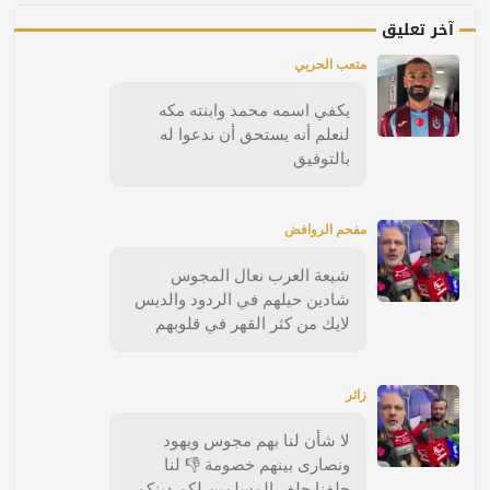
آخر تعليق
متعب الحربي
يكفي اسمه محمد وابنته مكه
لنعلم أنه يستحق أن ندعوا له
بالتوفيق
مفحم الروافض
شيعة العرب نعال المجوس
شادين حيلهم في الردود والديس
لايك من كثر القهر في قلوبهم
زائر
لا شأن لنا بهم مجوس ويهود
ونصارى بينهم خصومة 👎 لنا
حلفنا حلف المسلمين لكم دينكم