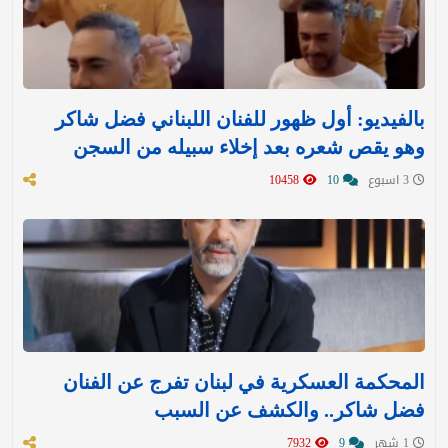
بالفيديو: أول ظهور للفنان اللبناني فضل شاكر
وهو يقص شعره بعد إخلاء سبيله من السجن
3 اسبوع
10
10458
المحكمة العسكرية في لبنان تفرج عن الفنان
فضل شاكر.. والكشف عن السبب
1 شهر
9
7932