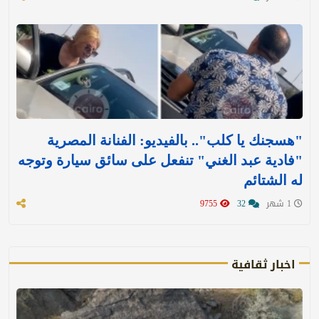
"هسجنك يا كلب".. بالفيديو: الفنانة المصرية
"فادية عبد الغني" تنفعل على سائق سيارة وتوجه
له الشتائم
1 شهر
32
9755
اخبار ثقافية