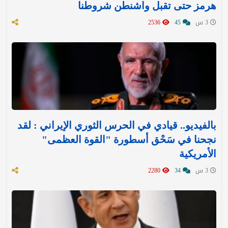
هرمز حتى تقبل واشنطن شروطنا
3 س
45
2536
بالفيديو.. قيادي في الحرس الثوري الإيراني : لقد
نجحنا في سَحْق أسطورة "القوة العظمى"
الأمريكية
3 س
34
2280