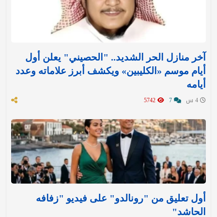
آخر منازل الحر الشديد.. "الحصيني" يعلن أول
أيام موسم «الكليبين» ويكشف أبرز علاماته وعدد
أيامه
4 س
7
5742
أول تعليق من "رونالدو" على فيديو "زفافه
الحاشد"