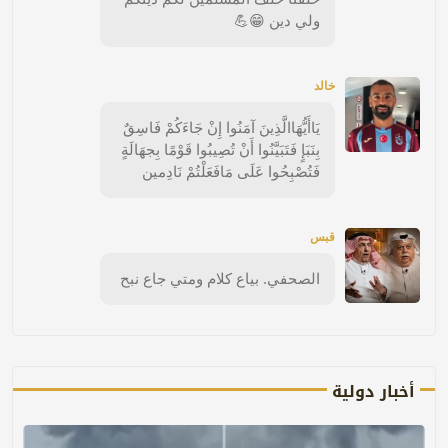
ولي دين 😁💪
خالد
يَاأَيُّهَاالَّذِينَ آمَنُوا إِنْ جَاءَكُمْ فَاسِقٌ
بِنَبَإٍ فَتَبَيَّنُوا أَنْ تُصِيبُوا قَوْمًا بِجهَالَةٍ
فَتُصْبِحُوا عَلَى مَافَعَلْتُمْ نَادِمين
قبس
الصحفي. بياع كلام ومتي جاع نبح
أخبار دولية