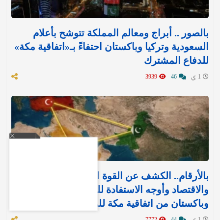
بالصور .. أبراج ومعالم المملكة تتوشح بأعلام
السعودية وتركيا وباكستان احتفاءً بـ«اتفاقية مكة»
للدفاع المشترك‬⁩ ‏
1 ي
46
3939
بالأرقام.. الكشف عن القوة العسكرية والتسليح
والاقتصاد وأوجه الاستفادة للمملكة وتركيا
وباكستان من اتفاقية مكة للدفاع
1 ي
44
7772