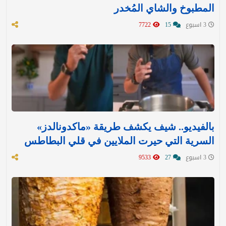
المطبوخ والشاي المُخدر
3 اسبوع
15
7722
بالفيديو.. شيف يكشف طريقة «ماكدونالدز»
السرية التي حيرت الملايين في قلي البطاطس
3 اسبوع
27
9533