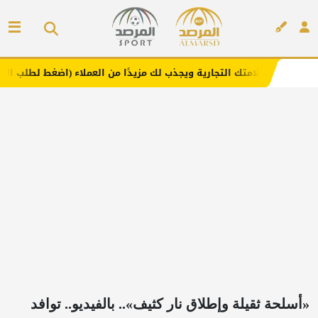
 التجارية ويجذب لك مزيدًا من العملاء (اضغط لطلب الإعلان)
إعلان
«أسلحة ثقيلة وإطلاق نار كثيف».. بالفيديو.. توافد