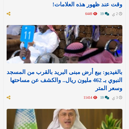
وقت عند ظهور هذه العلامات!
2 ي
19
6449
بالفيديو: بيع أرض مبنى البريد بالقرب من المسجد
النبوي بـ 462 مليون ريال.. والكشف عن مساحتها
وسعر المتر
3 ي
19
11414