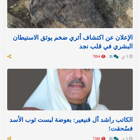
الإعلان عن اكتشاف أثري ضخم يوثق الاستيطان
البشري في قلب نجد
3 ي
38
7894
الكاتب راشد آل قنيعير: بعوضة لبست ثوب الأسد
فسُحقت!
5 ي
39
7388