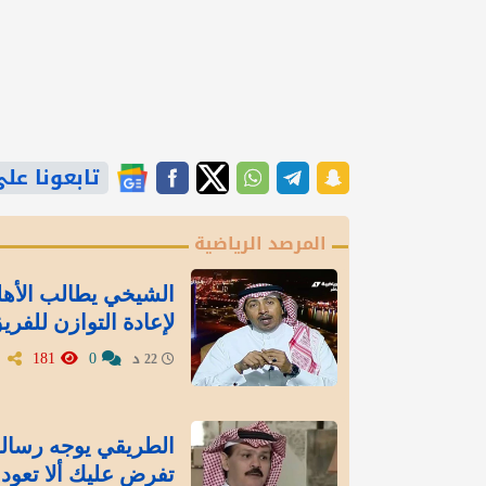
تابعونا على gle News
المرصد الرياضية
الشيخي يطالب الأه
لإعادة التوازن للفري
181
0
22 د
الطريقي يوجه رسالة 
تفرض عليك ألا تعود