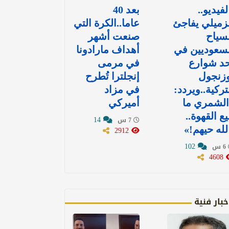
لفيديو..
بعد 40
زميلي يفاجئ
عاما..الكرة التي
سياح
صنعت أشهر
سعوديين في
أهداف مارادونا
د شوارع
في مرمى
وزنجول
إنجلترا تُطرح
تركية..ويردد:
في مزاد
الشمري ما
أميركي
يع القهوة..
14
7 س
لله حيهم!»
2912
102
6 س
4608
خبار فنية