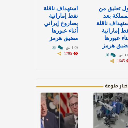
ل تعليق من
استهداف ناقلة
مملكة بعد
نفط إماراتية
تهداف ناقلة
بصاروخ إيراني
ط إماراتية
أثناء عبورها
ناء عبورها
مضيق هرمز
ضيق هرمز
28
1 س
1795
10
1 س
1645
خبار منوعة