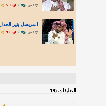
541
0
1 س
المريسل يثير الجدل 
940
0
1 س
ا
التعليقات (16)