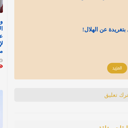
وز
ال
بتغريدة عن الهلال!
ع
لإ
م
المزيد
ترك تعليق