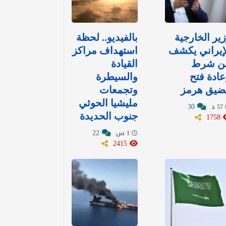
ير الخارجية
بالفيديو.. لحظة
إيراني يكشف
استهداف مراكز
ن شرط
القيادة
عادة فتح
والسيطرة
ضيق هرمز
وتجمعات
مليشيا الحوثي
30
57 د
1758
جنوب الحديدة
22
1 س
2415