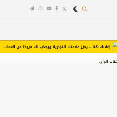
لانك هنا .. يعزز علامتك التجارية ويجذب لك مزيدًا من العملاء (اضغط 
تاب الرأي