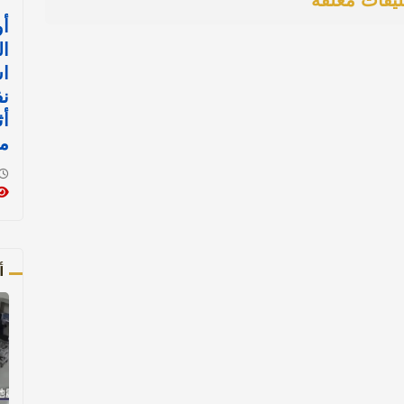
ليقات مغلقة
أو
ال
اس
نف
أث
م
أ