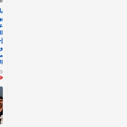
با
يه
ع
ال
إج
ور
مف
ال