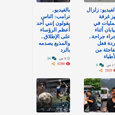
لفيديو: زلزال
بالفيديو..
ز غرفة
ترامب: الناس
مليات في
يقولون إنني أحد
يابان أثناء
أعظم الرؤساء
راء جراحة..
على الإطلاق..
دة فعل
والمذيع يصدمه
اجئة من
بالرد
أطباء
34
6 س
6590
6
2 س
1933