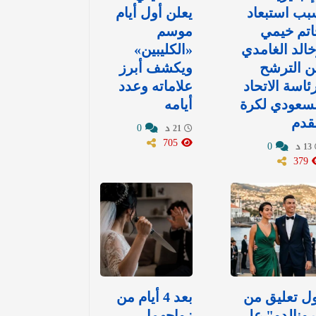
ب استبعاد
يعلن أول أيام
تم خيمي
موسم
الد الغامدي
«الكليبين»
ن الترشح
ويكشف أبرز
ئاسة الاتحاد
علاماته وعدد
سعودي لكرة
أيامه
قدم
0
21 د
705
0
13 د
379
ل تعليق من
بعد 4 أيام من
ونالدو" على
زواجهما..