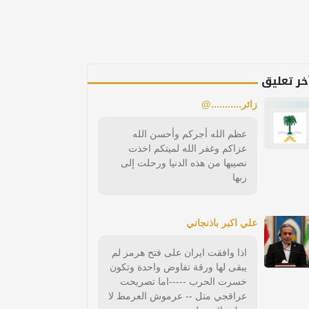
خر تعليق
زائر...........@
عظم الله أجركم وأحسن الله
عزاكم وغفر الله لميتكم اخذت
نصيبها من هذه الدنيا ورحلت إلى
ربها
علي اكبر باذنجاني
اذا وافقت ايران على فتح هرمز لم
يبقى لها ورقة تفاوض واحدة وتكون
خسرت الحرب -----اما تصريحت
عراقجي متل -- عرموش العرمط لا