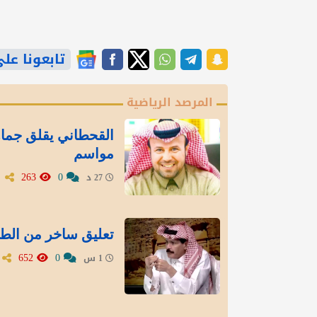
تابعونا على gle News
المرصد الرياضية
مواسم
263
0
27 د
تعليق ساخر من الطر
652
0
1 س