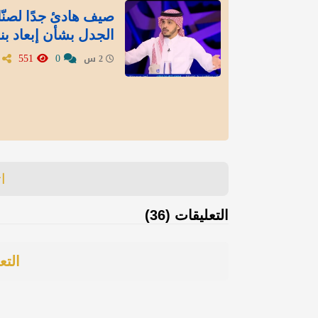
صيف هادئ جدًا لصنّاع
الجدل بشأن إبعاد بنز
551
0
2 س
ا
التعليقات (36)
التع