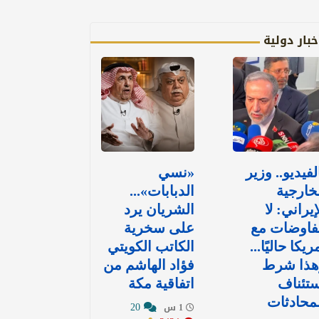
خبار دولية
لفيديو.. وزير
«نسي
خارجية
الدبابات»...
إيراني: لا
الشريان يرد
فاوضات مع
على سخرية
ريكا حاليًا...
الكاتب الكويتي
هذا شرط
فؤاد الهاشم من
تئناف
اتفاقية مكة
محادثات
20
1 س