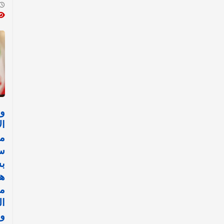
وز
ال
مف
سل
ب
ه
مر
ال
وخ