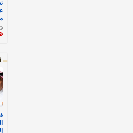
ت
ع
مر
أ
فش
ال
ال