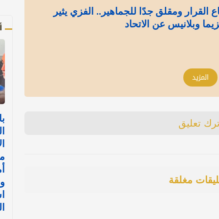
 القرار ومقلق جدًا للجماهير.. الفزي يثير
يما وبلانيس عن الاتحاد
أ
المزيد
با
ترك تعليق
ال
ال
م
أم
ليقات مغلقة
و
اس
ال