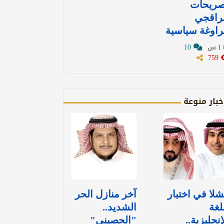
صريحات
راقجي
اوغة سياسية
10
1 س
759
خبار منوعة
لا في اختبار
آخر منازل الحر
لغة
الشديد..
إنجليزية..
"الحصيني"