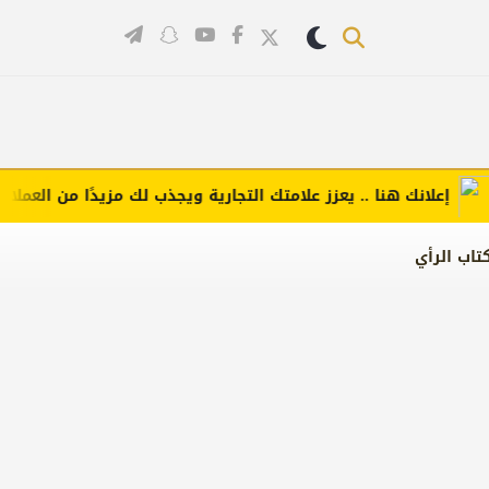
إعلانك هنا .. يعزز علامتك التجارية ويجذب لك مزيدًا من العملاء (اضغ
تاب الرأي