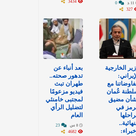
3434
0
11 د
327
ير الخارجية
بعد أنباء عن
إيراني:
تدهور صحته..
اوضاتنا مع
طهران تبث
طنة عُمان
فيديو مزعومًا
شأن مضيق
لمجتبى خامنئي
رمز في
لتضليل الرأي
احلها
العام
نهائية..
23
8 س
براء:
4682