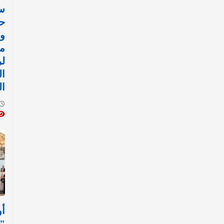
سب
حا
وخ
م
لر
ال
ال
أو
"ر