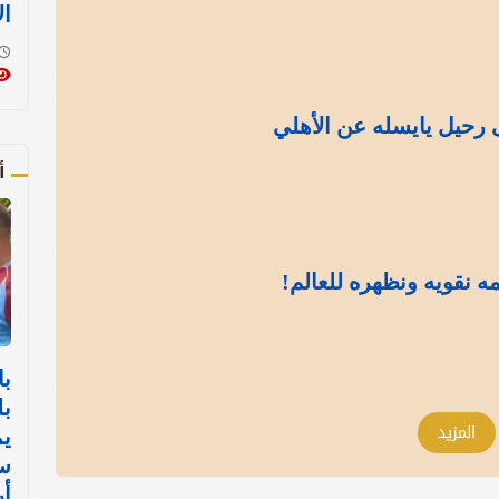
ال
رحيل يايسله عن الأهلي
أ
مه نقويه ونظهره للعالم!
با
بل
المزيد
يم
س
أ