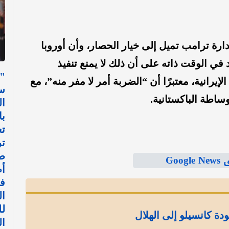
دارة ترامب تميل إلى خيار الحصار، وأن أوروبا
في الوقت ذاته على أن ذلك لا يمنع تنفيذ
"
يرانية، معتبرًا أن “الضربة أمر لا مفر منه”، مع
س
ساطة الباكستانية.
ال
با
تع
ت
ط
Goo
أ
في
ال
ل
ة كانسيلو إلى الهلال
ا