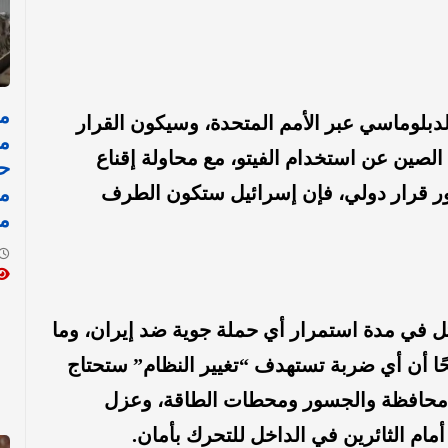
دبلوماسي عبر الأمم المتحدة، وسيكون القرار
مد
لصين عن استخدام الفيتو، مع محاولة إقناع
ح
ور قرار دولي، فإن إسرائيل ستكون الطرف
م
م
ثل في مدة استمرار أي حملة جوية ضد إيران، وما
ضحًا أن أي ضربة تستهدف “تغيير النظام” ستحتاج
لى عمليات واسعة تشمل استهداف 31 محافظة والجسور ومحطات الطاقة، وعزل
ام الثائرين في الداخل للتحرك بأمان.