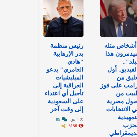
أشخاص مثله
رئيس منظمة
يدمرون هذا
بدر الإرهابية
بلد"..
"هادي
لفيديو.. أول
العامري" يدعو
ليق من
الميليشيات
رامب على فوز
العراقية إلى
بيب من
تأجيل أي اعتداء
صول مصرية
على السعودية
 الانتخابات
إلى وقت آخر
تمهيدية
89
4 س
لحزب
5156
لديمقراطي