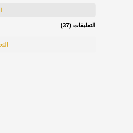
ا
التعليقات (37)
التع