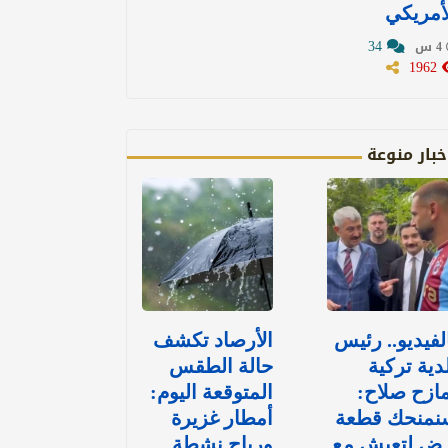
أمريكي
34
4 س
1962
خبار منوعة
لفيديو.. رئيس
الأرصاد تكشف
دية تركية
حالة الطقس
ازح صلاح:
المتوقعة اليوم:
نمنحك قطعة
أمطار غزيرة
رض لتعيش مع
ورياح نشطة