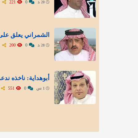
221
0
20 د
الشمراني يعلق على 
200
0
28 د
أبوهداية: ناخذه ندع
551
0
1 س