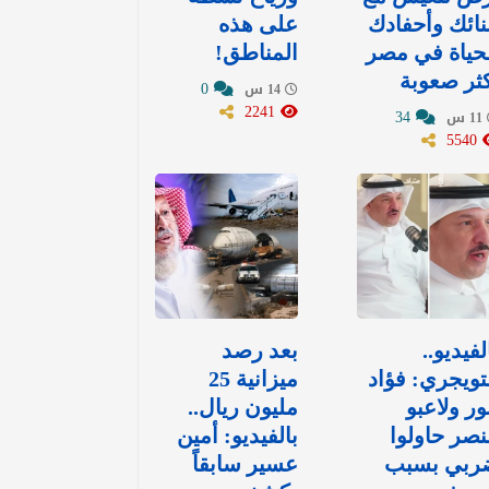
نائك وأحفادك
على هذه
حياة في مصر
المناطق!
ثر صعوبة
0
14 س
2241
34
11 س
5540
لفيديو..
بعد رصد
تويجري: فؤاد
ميزانية 25
ور ولاعبو
مليون ريال..
نصر حاولوا
بالفيديو: أمين
ربي بسبب
عسير سابقاً