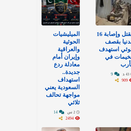
مقتل وإصابة 16
الميليشيات
نيا بقصف
الحوثية
وثي استهدف
والعراقية
خيمات في
وإيران أمام
أرب
معادلة ردع
جديدة..
9
43 د
909
استهداف
السعودية يعني
مواجهة تحالف
ثلاثي
14
2 س
2494