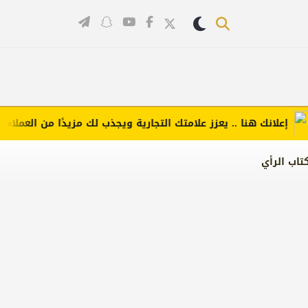
لانك هنا .. يعزز علامتك التجارية ويجذب لك مزيدًا من العملاء (اضغط
تاب الرأي