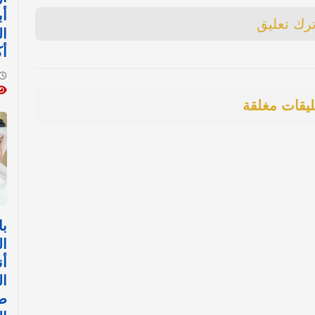
أب
ترك تعليق
ال
أك
ليقات مغلقة
با
ال
أن
ال
ض