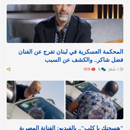
المحكمة العسكرية في لبنان تفرج عن الفنان
فضل شاكر.. والكشف عن السبب
1 شهر
9
7878
"هسجنك يا كلب".. بالفيديو: الفنانة المصرية