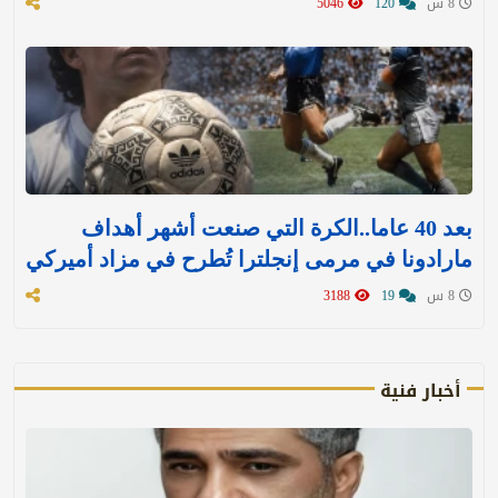
8 س
120
5046
بعد 40 عاما..الكرة التي صنعت أشهر أهداف
مارادونا في مرمى إنجلترا تُطرح في مزاد أميركي
8 س
19
3188
أخبار فنية