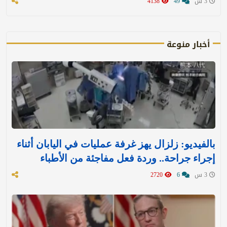
3 س
49
4138
أخبار منوعة
بالفيديو: زلزال يهز غرفة عمليات في اليابان أثناء
إجراء جراحة.. وردة فعل مفاجئة من الأطباء
3 س
6
2720