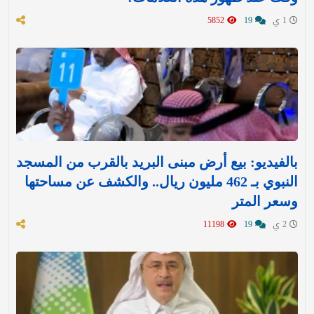
1 ي
19
5852
بالفيديو: بيع أرض مبنى البريد بالقرب من المسجد
النبوي بـ 462 مليون ريال.. والكشف عن مساحتها
وسعر المتر
2 ي
19
11198