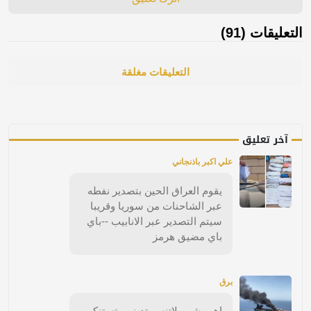
التعليقات (91)
التعليقات مغلقة
آخر تعليق
علي اكبر باذنجاني
يقوم العراق الحين بتصدير نفطه
عبر الشاحنات من سوريا وقريبا
سيتم التصدير عبر الانابيب --باي
باي مضيق هرمز
برق
اهم. شي. لاتنسو تدينو. وتستنكرو