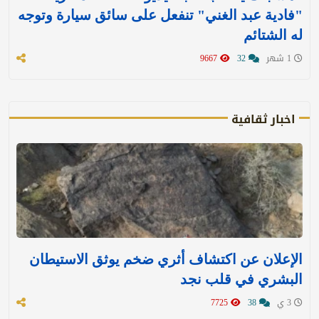
"فادية عبد الغني" تنفعل على سائق سيارة وتوجه
له الشتائم
1 شهر
32
9667
اخبار ثقافية
الإعلان عن اكتشاف أثري ضخم يوثق الاستيطان
البشري في قلب نجد
3 ي
38
7725