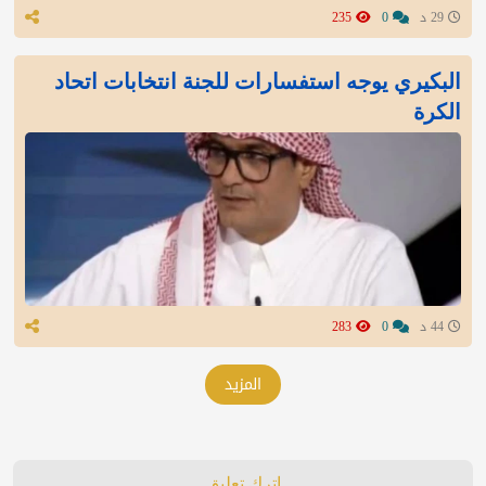
29 د
0
235
البكيري يوجه استفسارات للجنة انتخابات اتحاد
الكرة
44 د
0
283
المزيد
اترك تعليق