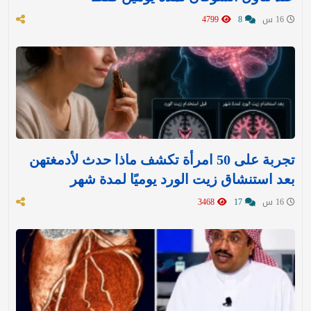
16 س
8
4799
تجربة على 50 امرأة تكشف ماذا حدث لأدمغتهن
بعد استنشاق زيت الورد يوميًا لمدة شهر
16 س
17
3468