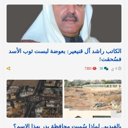
الكاتب راشد آل قنيعير: بعوضة لبست ثوب الأسد
فسُحقت!
4 ي
39
7303
بالفيديو.. لماذا سُميت محافظة بدر بهذا الاسم؟