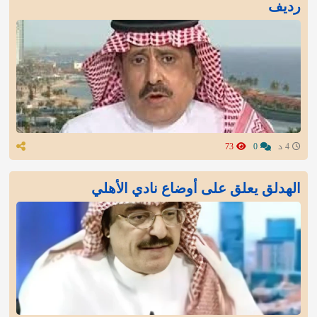
رديف
4 د
0
73
الهدلق يعلق على أوضاع نادي الأهلي