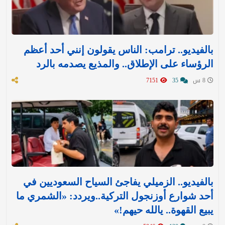
بالفيديو.. ترامب: الناس يقولون إنني أحد أعظم
الرؤساء على الإطلاق.. والمذيع يصدمه بالرد
8 س
35
7151
بالفيديو.. الزميلي يفاجئ السياح السعوديين في
أحد شوارع أوزنجول التركية..ويردد: «الشمري ما
يبيع القهوة.. يالله حيهم!»