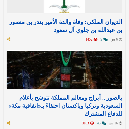
الديوان الملكي: وفاة والدة الأمير بندر بن منصور
بن عبدالله بن جلوي آل سعود
6 س
9
1452
بالصور .. أبراج ومعالم المملكة تتوشح بأعلام
السعودية وتركيا وباكستان احتفاءً بـ«اتفاقية مكة»
للدفاع المشترك‬⁩ ‏
16 س
46
3163