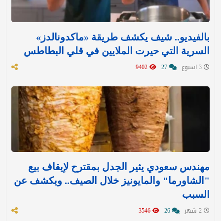
بالفيديو.. شيف يكشف طريقة «ماكدونالدز»
السرية التي حيرت الملايين في قلي البطاطس
3 اسبوع
27
9402
مهندس سعودي يثير الجدل بمقترح لإيقاف بيع
"الشاورما" والمايونيز خلال الصيف.. ويكشف عن
السبب
2 شهر
26
3546