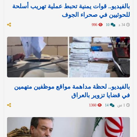
بالفيديو.. قوات يمنية تحبط عملية تهريب أسلحة
للحوثيين في صحراء الجوف
34 د
10
996
بالفيديو.. لحظة مداهمة مواقع موظفين متهمين
في قضايا تزوير بالعراق
1 س
14
1360