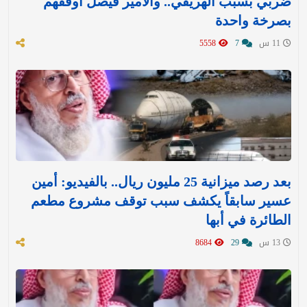
ضربي بسبب الهريفي.. والأمير فيصل أوقفهم
بصرخة واحدة
11 س
7
5558
بعد رصد ميزانية 25 مليون ريال.. بالفيديو: أمين
عسير سابقاً يكشف سبب توقف مشروع مطعم
الطائرة في أبها
13 س
29
8684