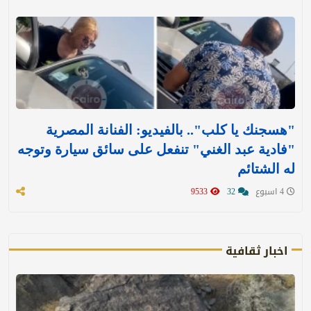
"هسجنك يا كلب".. بالفيديو: الفنانة المصرية
"فادية عبد الغني" تنفعل على سائق سيارة وتوجه
له الشتائم
4 اسبوع
32
9533
اخبار ثقافية