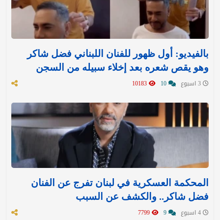
بالفيديو: أول ظهور للفنان اللبناني فضل شاكر
وهو يقص شعره بعد إخلاء سبيله من السجن
3 اسبوع
10
10183
المحكمة العسكرية في لبنان تفرج عن الفنان
فضل شاكر.. والكشف عن السبب
4 اسبوع
9
7799