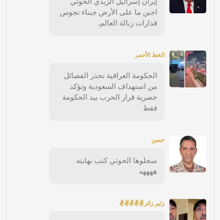
إيران إسرائيل الزيدي الحوثي
اجبن ما على الأرض جبناء نجوس
قذارات زبالة العالم.
الخط الأحمر
الحكومة العراقية تحذر الفصائل
من استهداف السعودية وتؤكد
حصرية قرار الحرب بيد الحكومة
فقط
حسن
سجلوها الحوثي كتب نهايته
ههههه
زئير زائر✌✌✌✌✌