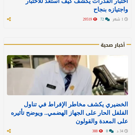
اختبار القدرات يكشف كيف استعد للاختبار
واجتيازه بنجاح
1 شهر
72
29519
أخبار صحية
الخضيري يكشف مخاطر الإفراط في تناول
الفلفل الحار على الجهاز الهضمي.. ويوضح تأثيره
على المعدة والقولون
34 د
0
388