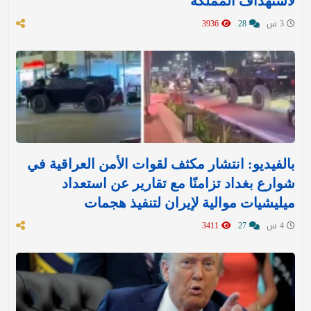
لاستهداف المملكة
3 س
28
3936
بالفيديو: انتشار مكثف لقوات الأمن العراقية في
شوارع بغداد تزامنًا مع تقارير عن استعداد
ميليشيات موالية لإيران لتنفيذ هجمات
4 س
27
3411