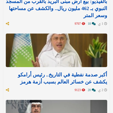
بالفيديو: بيع أرض مبنى البريد بالقرب من المسجد
النبوي بـ 462 مليون ريال.. والكشف عن مساحتها
وسعر المتر
1 ي
18
9707
أكبر صدمة نفطية في التاريخ.. رئيس أرامكو
يكشف عن خسائر العالم بسبب أزمة هرمز
2 ي
20
9123