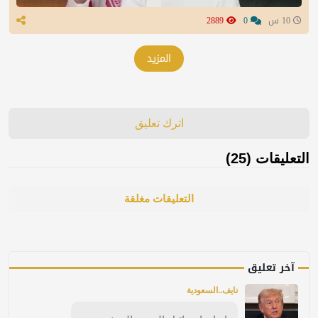
10 س
0
2889
المزيد
اترك تعليق
التعليقات (25)
التعليقات مغلقة
آخر تعليق
نايف..السعودية