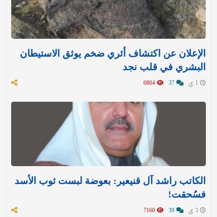
الإعلان عن اكتشاف أثري ضخم يوثق الاستيطان
البشري في قلب نجد
1 ي
37
6804
الكاتب راشد آل قنيعير: بعوضة لبست ثوب الأسد
فسُحقت!
3 ي
39
7160