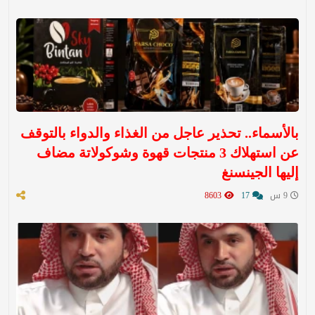
بالأسماء.. تحذير عاجل من الغذاء والدواء بالتوقف
عن استهلاك 3 منتجات قهوة وشوكولاتة مضاف
إليها الجينسنغ
9 س
17
8603