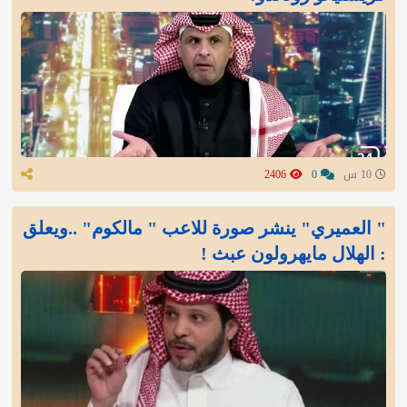
10 س
0
2406
" العميري" ينشر صورة للاعب " مالكوم" ..ويعلق
: الهلال مايهرولون عبث !