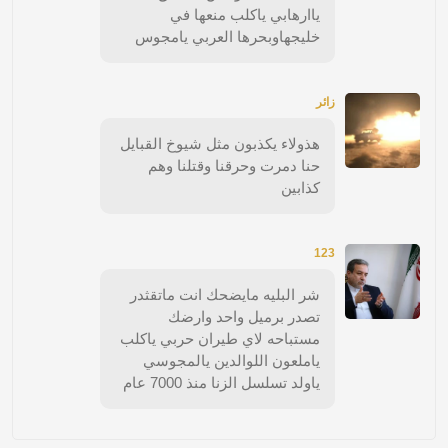
ياارهابي ياكلب منعها في
خليجهاوبحرها العربي يامجوس
زائر
هذولاء يكذبون مثل شيوخ القبايل
حنا دمرت وحرقنا وقتلنا وهم
كذابين
123
شر البليه مايضحك انت ماتقثدر
تصدر برميل واحد وارضك
مستباحه لاي طيران حربي ياكلب
ياملعون اللوالدين يالمجوسي
ياولد تسلسل الزنا منذ 7000 عام