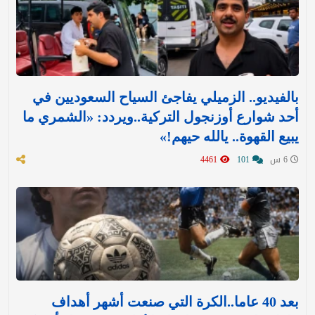
بالفيديو.. الزميلي يفاجئ السياح السعوديين في
أحد شوارع أوزنجول التركية..ويردد: «الشمري ما
يبيع القهوة.. يالله حيهم!»
6 س
101
4461
بعد 40 عاما..الكرة التي صنعت أشهر أهداف