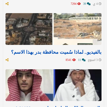
4 ي
39
7294
بالفيديو.. لماذا سُميت محافظة بدر بهذا الاسم؟
3 اسبوع
11
8541