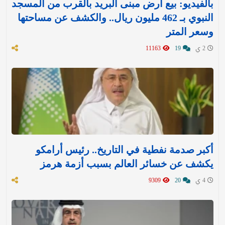
بالفيديو: بيع أرض مبنى البريد بالقرب من المسجد
النبوي بـ 462 مليون ريال.. والكشف عن مساحتها
وسعر المتر
2 ي
19
11163
أكبر صدمة نفطية في التاريخ.. رئيس أرامكو
يكشف عن خسائر العالم بسبب أزمة هرمز
4 ي
20
9309