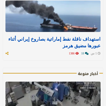
استهداف ناقلة نفط إماراتية بصاروخ إيراني أثناء
عبورها مضيق هرمز
1 س
18
1386
أخبار منوعة