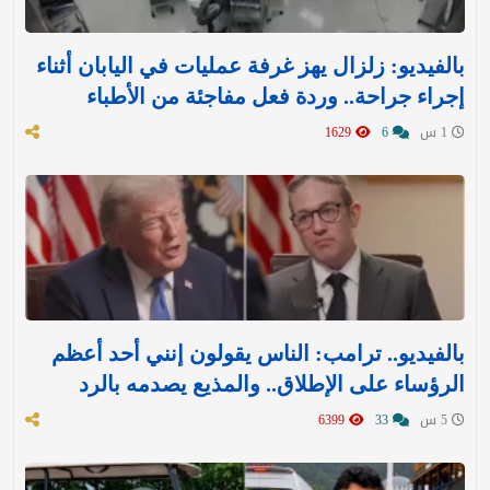
بالفيديو: زلزال يهز غرفة عمليات في اليابان أثناء
إجراء جراحة.. وردة فعل مفاجئة من الأطباء
1 س
6
1629
بالفيديو.. ترامب: الناس يقولون إنني أحد أعظم
الرؤساء على الإطلاق.. والمذيع يصدمه بالرد
5 س
33
6399