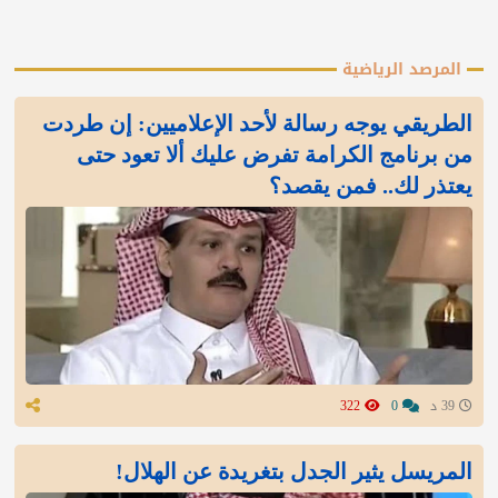
المرصد الرياضية
الطريقي يوجه رسالة لأحد الإعلاميين: إن طردت
من برنامج الكرامة تفرض عليك ألا تعود حتى
يعتذر لك.. فمن يقصد؟
39 د
0
322
المريسل يثير الجدل بتغريدة عن الهلال!