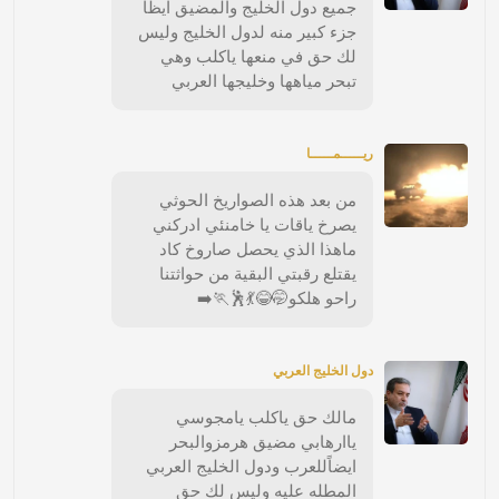
جميع دول الخليج والمضيق ايظا
جزء كبير منه لدول الخليج وليس
لك حق في منعها ياكلب وهي
تبحر مياهها وخليجها العربي
ريـــــمـــــا
من بعد هذه الصواريخ الحوثي
يصرخ ياقات يا خامنئي ادركني
ماهذا الذي يحصل صاروخ كاد
يقتلع رقبتي البقية من حواثتنا
راحو هلكو🤭😂💃🕺🏃‍➡️
دول الخليج العربي
مالك حق ياكلب يامجوسي
ياارهابي مضيق هرمزوالبحر
ايضاًللعرب ودول الخليج العربي
المطله عليه وليس لك حق