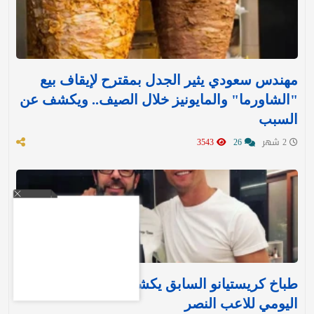
مهندس سعودي يثير الجدل بمقترح لإيقاف بيع
"الشاورما" والمايونيز خلال الصيف.. ويكشف عن
السبب
2 شهر
26
3543
طباخ كريستيانو السابق يكشف النظام الغذائي
اليومي للاعب النصر