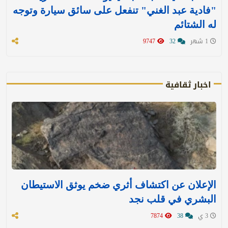
"فادية عبد الغني" تنفعل على سائق سيارة وتوجه
له الشتائم
1 شهر
32
9747
اخبار ثقافية
الإعلان عن اكتشاف أثري ضخم يوثق الاستيطان
البشري في قلب نجد
3 ي
38
7874