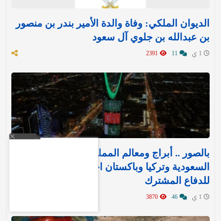
الديوان الملكي: وفاة والدة الأمير بندر بن منصور
بن عبدالله بن جلوي آل سعود
1 ي
11
2391
بالصور .. أبراج ومعالم المملكة تتوشح بأعلام
السعودية وتركيا وباكستان احتفاءً بـ«اتفاقية مكة»
للدفاع المشترك‬⁩ ‏
1 ي
46
3870