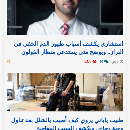
استشاري يكشف أسباب ظهور الدم الخفي في
البراز.. ويوضح متى يستدعي منظار القولون
5 س
10
3357
طبيب ياباني يروي كيف أصيب بالشلل بعد تناول
وجبة دجاج.. ويكشف السبب المفاجئ