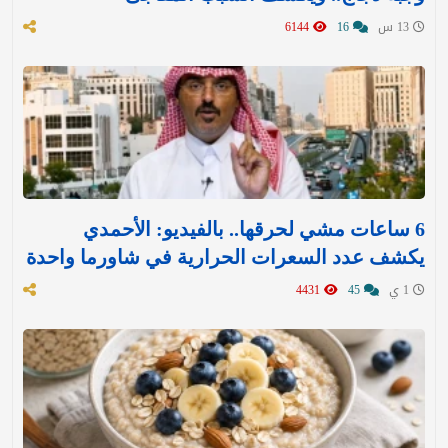
13 س
16
6144
6 ساعات مشي لحرقها.. بالفيديو: الأحمدي
يكشف عدد السعرات الحرارية في شاورما واحدة
1 ي
45
4431