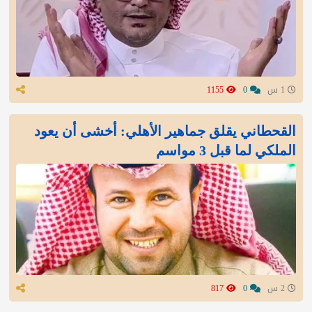
1 س
0
1155
القحطاني يقلق جماهير الأهلي: أخشى أن يعود
الملكي لما قبل 3 مواسم
2 س
0
817