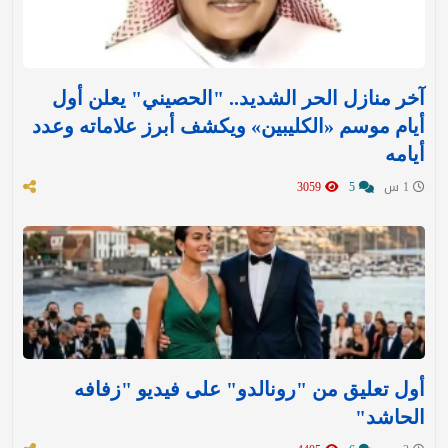
آخر منازل الحر الشديد.. "الحصيني" يعلن أول
أيام موسم «الكليبين» ويكشف أبرز علاماته وعدد
أيامه
1 س
5
3059
أول تعليق من "رونالدو" على فيديو "زفافه
الحاشد"