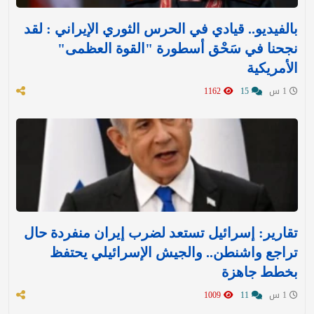
بالفيديو.. قيادي في الحرس الثوري الإيراني : لقد
نجحنا في سَحْق أسطورة "القوة العظمى"
الأمريكية
1 س
15
1162
تقارير: إسرائيل تستعد لضرب إيران منفردة حال
تراجع واشنطن.. والجيش الإسرائيلي يحتفظ
بخطط جاهزة
1 س
11
1009