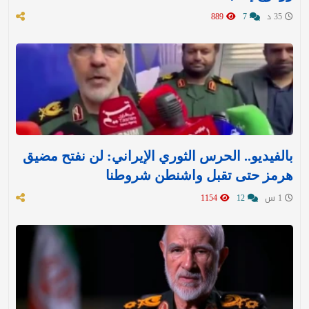
35 د
7
889
بالفيديو.. الحرس الثوري الإيراني: لن نفتح مضيق
هرمز حتى تقبل واشنطن شروطنا
1 س
12
1154