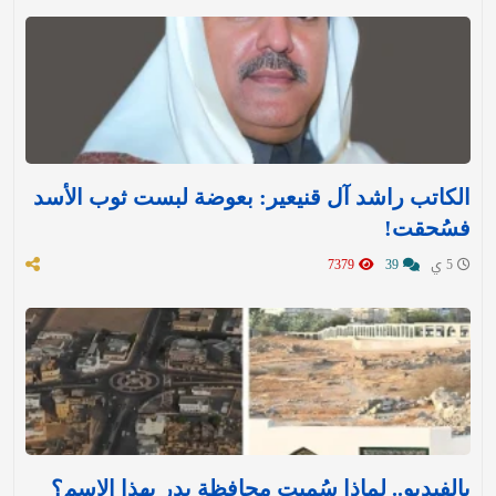
الكاتب راشد آل قنيعير: بعوضة لبست ثوب الأسد
فسُحقت!
5 ي
39
7379
بالفيديو.. لماذا سُميت محافظة بدر بهذا الاسم؟