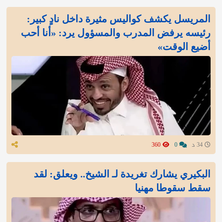
المريسل يكشف كواليس مثيرة داخل نادٍ كبير:
رئيسه يرفض المدرب والمسؤول يرد: «أنا أحب
أضيع الوقت»
34 د
0
360
البكيري يشارك تغريدة لـ الشيخ.. ويعلق: لقد
سقط سقوطا مهنيا