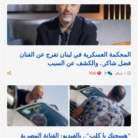
المحكمة العسكرية في لبنان تفرج عن الفنان
فضل شاكر.. والكشف عن السبب
1 شهر
9
7926
"هسجنك يا كلب".. بالفيديو: الفنانة المصرية