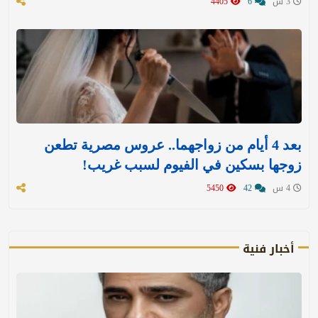
3 س
6
4405
بعد 4 أيام من زواجهما.. عروس مصرية تطعن
زوجها بسكين في الفيوم لسبب غريب!
4 س
42
5450
أخبار فنية