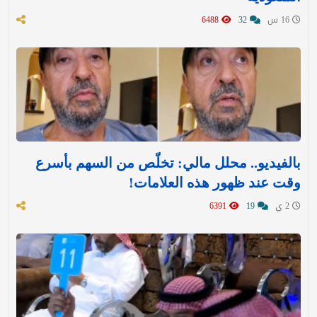
16 س
32
6488
بالفيديو.. محلل مالي: تخلّص من السهم بأسرع
وقت عند ظهور هذه العلامات!
2 ي
19
6391