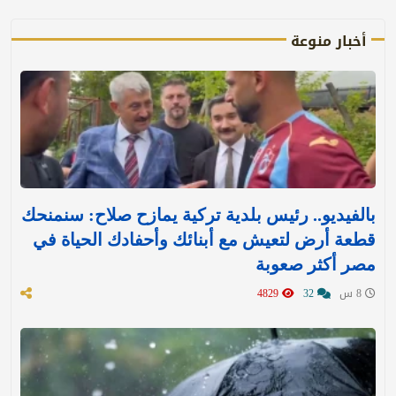
أخبار منوعة
بالفيديو.. رئيس بلدية تركية يمازح صلاح: سنمنحك
قطعة أرض لتعيش مع أبنائك وأحفادك الحياة في
مصر أكثر صعوبة
8 س
32
4829