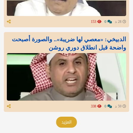
28 د
0
153
الدبيخي: «معصي لها ضريبة».. والصورة أصبحت
واضحة قبل انطلاق دوري روشن
59 د
0
338
المزيد