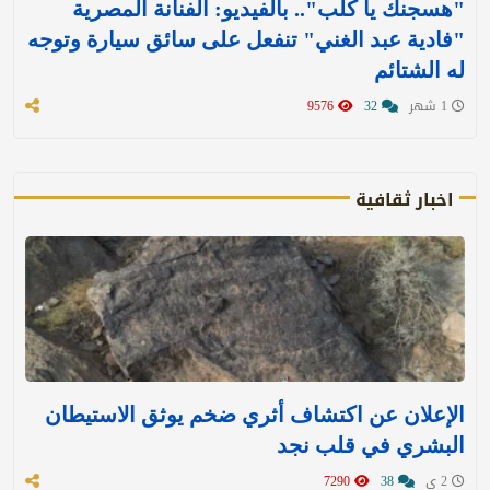
"هسجنك يا كلب".. بالفيديو: الفنانة المصرية
"فادية عبد الغني" تنفعل على سائق سيارة وتوجه
له الشتائم
1 شهر
32
9576
اخبار ثقافية
الإعلان عن اكتشاف أثري ضخم يوثق الاستيطان
البشري في قلب نجد
2 ي
38
7290