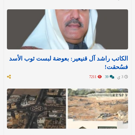
الكاتب راشد آل قنيعير: بعوضة لبست ثوب الأسد
فسُحقت!
3 ي
39
7211