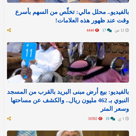
بالفيديو.. محلل مالي: تخلّص من السهم بأسرع
وقت عند ظهور هذه العلامات!
12 س
17
4444
بالفيديو: بيع أرض مبنى البريد بالقرب من المسجد
النبوي بـ 462 مليون ريال.. والكشف عن مساحتها
وسعر المتر
1 ي
19
10392