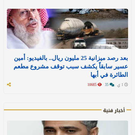
بعد رصد ميزانية 25 مليون ريال.. بالفيديو: أمين
عسير سابقاً يكشف سبب توقف مشروع مطعم
الطائرة في أبها
1 ي
35
10685
أخبار فنية