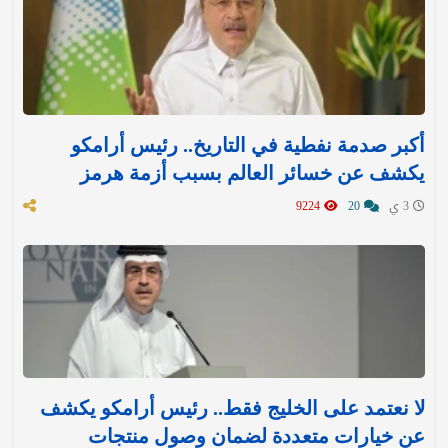
أكبر صدمة نفطية في التاريخ.. رئيس أرامكو
يكشف عن خسائر العالم بسبب أزمة هرمز
3 ي
20
9224
لا نعتمد على الخليج فقط.. رئيس أرامكو يكشف
عن خيارات متعددة لضمان وصول منتجات