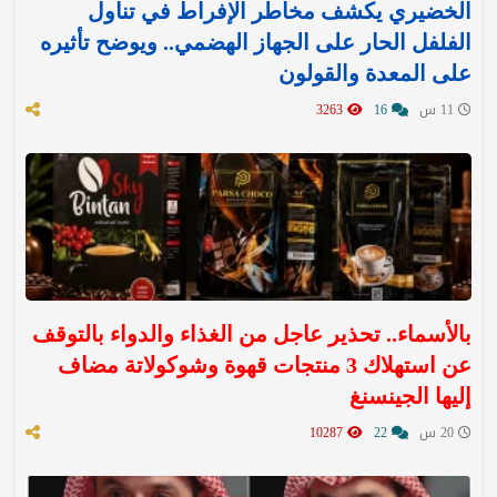
الخضيري يكشف مخاطر الإفراط في تناول
الفلفل الحار على الجهاز الهضمي.. ويوضح تأثيره
على المعدة والقولون
11 س
16
3263
بالأسماء.. تحذير عاجل من الغذاء والدواء بالتوقف
عن استهلاك 3 منتجات قهوة وشوكولاتة مضاف
إليها الجينسنغ
20 س
22
10287