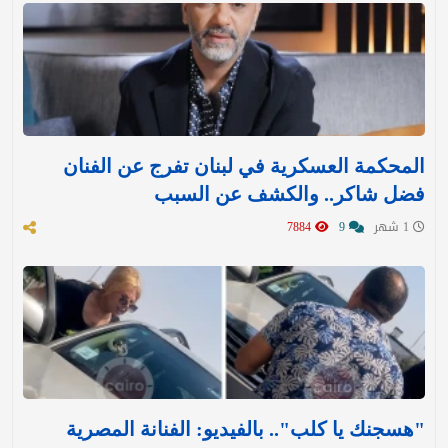
المحكمة العسكرية في لبنان تفرج عن الفنان
فضل شاكر.. والكشف عن السبب
1 شهر
9
7884
"هسجنك يا كلب".. بالفيديو: الفنانة المصرية