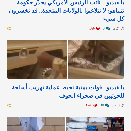
بالفيديو .. نائب الرئيس الأمريكي يحذّر حكومة
نتنياهو: لا تتلاعبوا بالولايات المتحدة.. قد تخسرون
كل شيء
24 د
3
566
بالفيديو.. قوات يمنية تحبط عملية تهريب أسلحة
للحوثيين في صحراء الجوف
3 س
30
3676