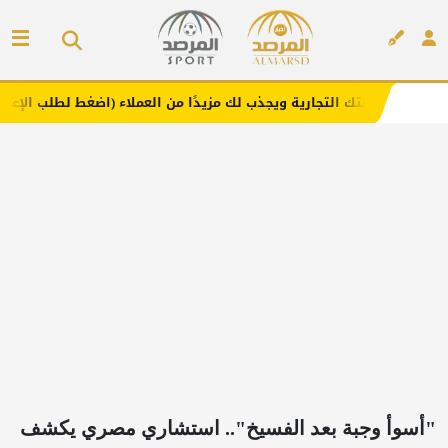
التجارية ويجذب لك مزيدًا من العملاء (اضغط لطلب الإعلان)
م
إعلان
"أسوأ وجبة بعد الفسيخ".. استشاري مصري يكشف