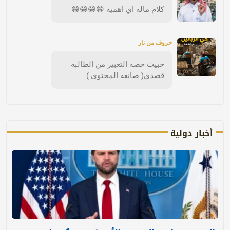
كلام ماله اي اهميه 😁😁😁😁
حروف من نار
حبيت حصة التعبير من الطالبه
قصدي( صانعه المحتوى )
أخبار دولية