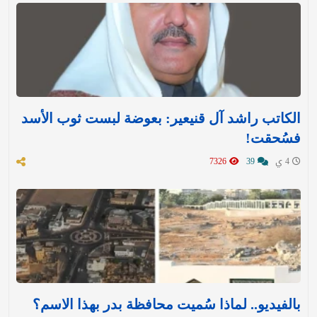
الكاتب راشد آل قنيعير: بعوضة لبست ثوب الأسد
فسُحقت!
4 ي
39
7326
بالفيديو.. لماذا سُميت محافظة بدر بهذا الاسم؟