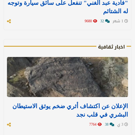
"فادية عبد الغني" تنفعل على سائق سيارة وتوجه
له الشتائم
1 شهر
32
9680
اخبار ثقافية
الإعلان عن اكتشاف أثري ضخم يوثق الاستيطان
البشري في قلب نجد
3 ي
38
7764