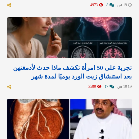
19 س
8
4973
تجربة على 50 امرأة تكشف ماذا حدث لأدمغتهن
بعد استنشاق زيت الورد يوميًا لمدة شهر
19 س
17
3599