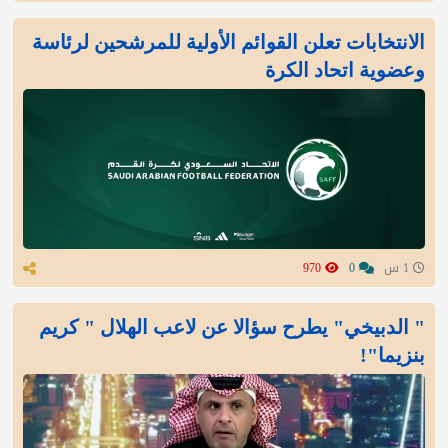
الانتخابات تعلن القوائم الأولية للمرشحين لرئاسة
وعضوية اتحاد الكرة
1 س
0
970
" الدبيخي" يطرح سؤالا عن لاعب الهلال " كريم
بنزيما"!