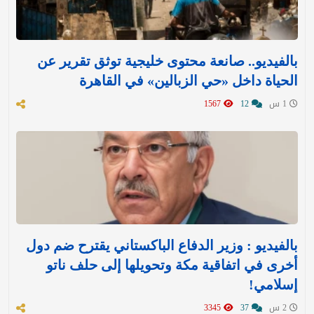
بالفيديو.. صانعة محتوى خليجية توثق تقرير عن
الحياة داخل «حي الزبالين» في القاهرة
1 س
12
1567
بالفيديو : وزير الدفاع الباكستاني يقترح ضم دول
أخرى في اتفاقية مكة وتحويلها إلى حلف ناتو
إسلامي!
2 س
37
3345