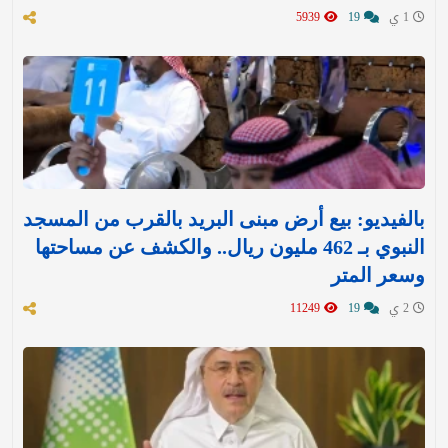
1 ي
19
5939
بالفيديو: بيع أرض مبنى البريد بالقرب من المسجد
النبوي بـ 462 مليون ريال.. والكشف عن مساحتها
وسعر المتر
2 ي
19
11249