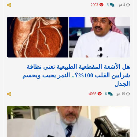
4 س
6
2003
هل الأشعة المقطعية الطبيعية تعني نظافة
شرايين القلب 100%؟.. النمر يجيب ويحسم
الجدل
19 س
6
4086