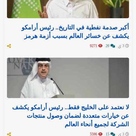
أكبر صدمة نفطية في التاريخ.. رئيس أرامكو
يكشف عن خسائر العالم بسبب أزمة هرمز
3 ي
20
9271
لا نعتمد على الخليج فقط.. رئيس أرامكو يكشف
عن خيارات متعددة لضمان وصول منتجات
الشركة لجميع أنحاء العالم
3 ي
15
5596