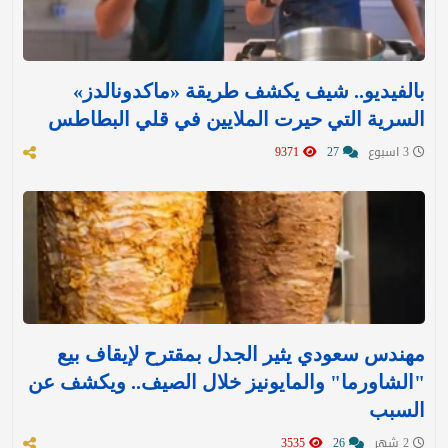
بالفيديو.. شيف يكشف طريقة «ماكدونالدز»
السرية التي حيرت الملايين في قلي البطاطس
3 اسبوع
27
9371
مهندس سعودي يثير الجدل بمقترح لإيقاف بيع
"الشاورما" والمايونيز خلال الصيف.. ويكشف عن
السبب
2 شهر
26
3535