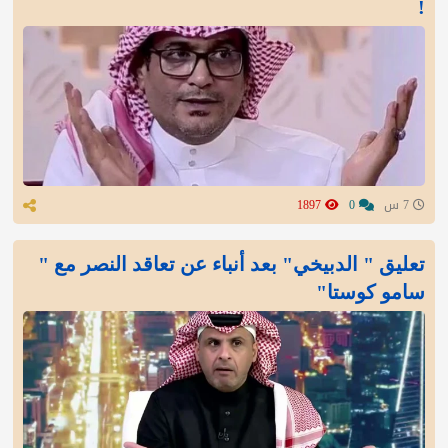
!
7 س
0
1897
تعليق " الدبيخي" بعد أنباء عن تعاقد النصر مع "
سامو كوستا"