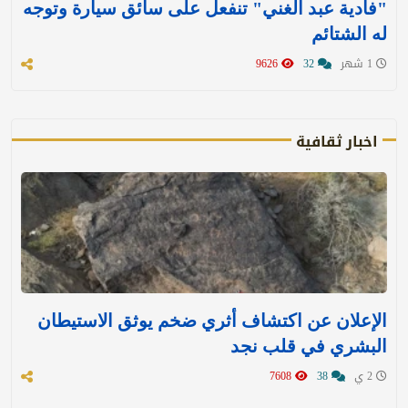
"فادية عبد الغني" تنفعل على سائق سيارة وتوجه
له الشتائم
1 شهر
32
9626
اخبار ثقافية
الإعلان عن اكتشاف أثري ضخم يوثق الاستيطان
البشري في قلب نجد
2 ي
38
7608