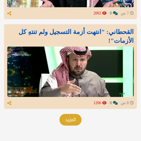
7 س
0
2092
القحطاني: "انتهت أزمة التسجيل ولم تنتهِ كل
الأزمات"!
8 س
0
1206
المزيد