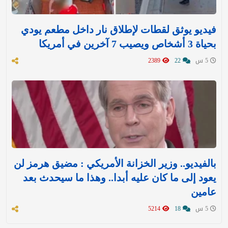
فيديو يوثق لقطات لإطلاق نار داخل مطعم يودي
بحياة 3 أشخاص ويصيب 7 آخرين في أمريكا
5 س
22
2389
بالفيديو.. وزير الخزانة الأمريكي : مضيق هرمز لن
يعود إلى ما كان عليه أبدا.. وهذا ما سيحدث بعد
عامين
5 س
18
5214