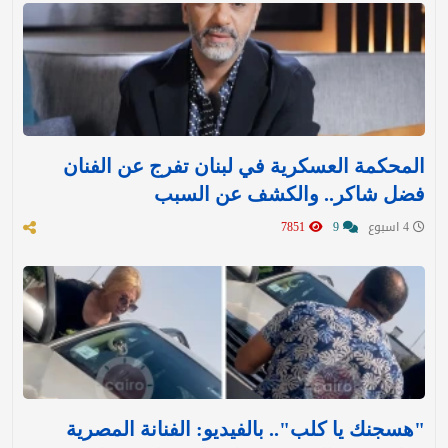
المحكمة العسكرية في لبنان تفرج عن الفنان
فضل شاكر.. والكشف عن السبب
4 اسبوع
9
7851
"هسجنك يا كلب".. بالفيديو: الفنانة المصرية