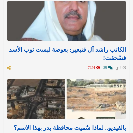
الكاتب راشد آل قنيعير: بعوضة لبست ثوب الأسد
فسُحقت!
4 ي
39
7254
بالفيديو.. لماذا سُميت محافظة بدر بهذا الاسم؟