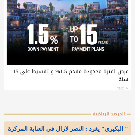
عرض لفترة محدودة مقدم 1.5% و تقسيط علي 15
سنة
TMG
المرصد الرياضية
" البكيري" يغرد : النصر لازال في العناية المركزة