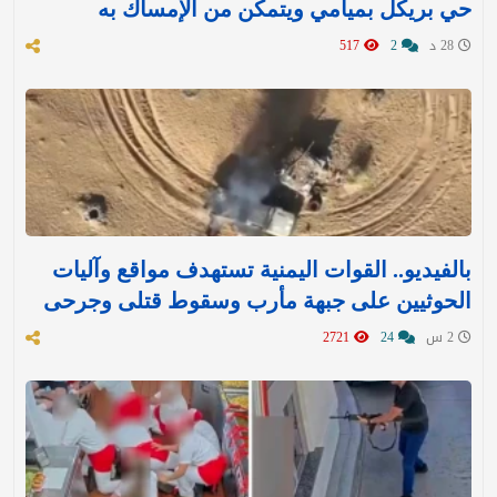
حي بريكل بميامي ويتمكن من الإمساك به
28 د
2
517
بالفيديو.. القوات اليمنية تستهدف مواقع وآليات
الحوثيين على جبهة مأرب وسقوط قتلى وجرحى
2 س
24
2721