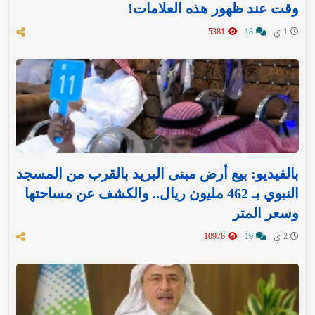
وقت عند ظهور هذه العلامات!
1 ي
18
5381
بالفيديو: بيع أرض مبنى البريد بالقرب من المسجد
النبوي بـ 462 مليون ريال.. والكشف عن مساحتها
وسعر المتر
2 ي
19
10976