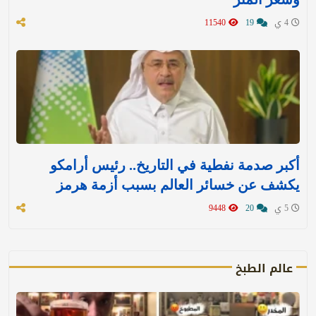
4 ي
19
11540
أكبر صدمة نفطية في التاريخ.. رئيس أرامكو
يكشف عن خسائر العالم بسبب أزمة هرمز
5 ي
20
9448
عالم الطبخ