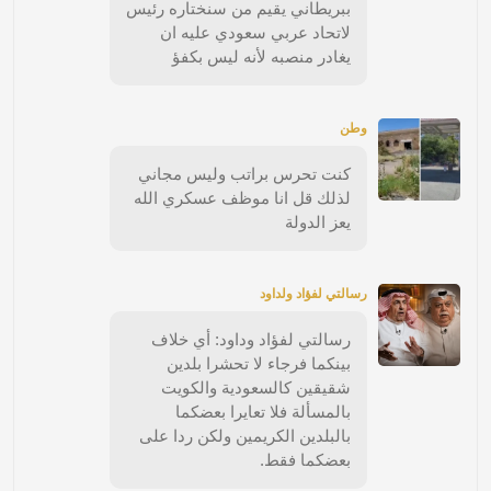
ببريطاني يقيم من سنختاره رئيس
لاتحاد عربي سعودي عليه ان
يغادر منصبه لأنه ليس بكفؤ
وطن
كنت تحرس براتب وليس مجاني
لذلك قل انا موظف عسكري الله
يعز الدولة
رسالتي لفؤاد ولداود
رسالتي لفؤاد وداود: أي خلاف
بينكما فرجاء لا تحشرا بلدين
شقيقين كالسعودية والكويت
بالمسألة فلا تعايرا بعضكما
بالبلدين الكريمين ولكن ردا على
بعضكما فقط.