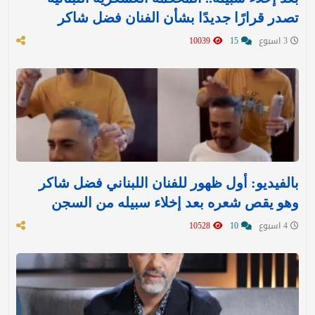
تصدر قرارًا جديدًا بشأن الفنان فضل شاكر
3 اسبوع
15
10039
بالفيديو: أول ظهور للفنان اللبناني فضل شاكر
وهو يقص شعره بعد إخلاء سبيله من السجن
4 اسبوع
10
10528