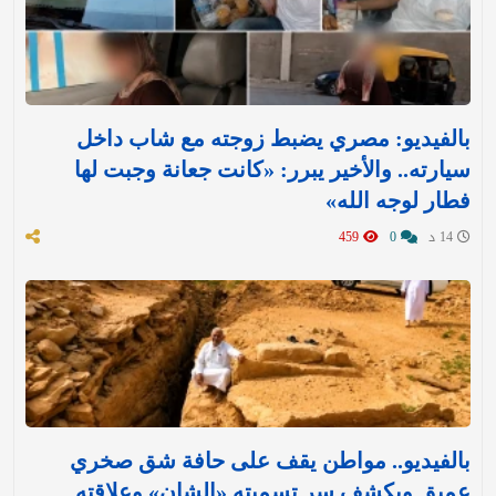
بالفيديو: مصري يضبط زوجته مع شاب داخل
سيارته.. والأخير يبرر: «كانت جعانة وجبت لها
فطار لوجه الله»
14 د
0
459
بالفيديو.. مواطن يقف على حافة شق صخري
عميق ويكشف سر تسميته «الشان» وعلاقته