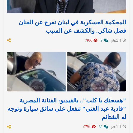
المحكمة العسكرية في لبنان تفرج عن الفنان
فضل شاكر.. والكشف عن السبب
1 شهر
9
7968
"هسجنك يا كلب".. بالفيديو: الفنانة المصرية
"فادية عبد الغني" تنفعل على سائق سيارة وتوجه
له الشتائم
1 شهر
32
9794