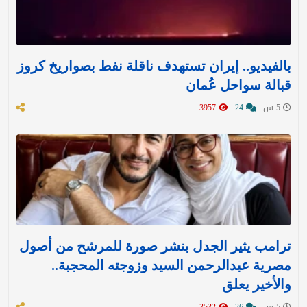
بالفيديو.. إيران تستهدف ناقلة نفط بصواريخ كروز
قبالة سواحل عُمان
5 س
24
3957
ترامب يثير الجدل بنشر صورة للمرشح من أصول
مصرية عبدالرحمن السيد وزوجته المحجبة..
والأخير يعلق
5 س
26
3532