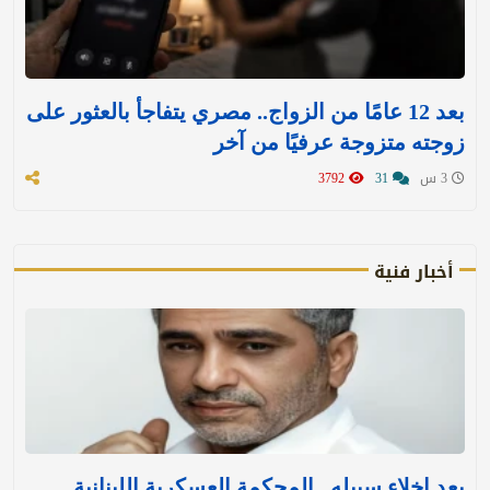
بعد 12 عامًا من الزواج.. مصري يتفاجأ بالعثور على
زوجته متزوجة عرفيًا من آخر
3 س
31
3792
أخبار فنية
بعد إخلاء سبيله.. المحكمة العسكرية اللبنانية