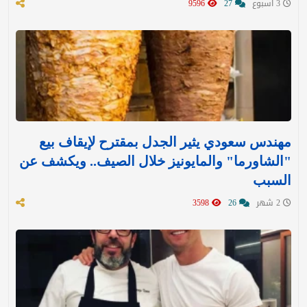
3 اسبوع
27
9596
مهندس سعودي يثير الجدل بمقترح لإيقاف بيع
"الشاورما" والمايونيز خلال الصيف.. ويكشف عن
السبب
2 شهر
26
3598