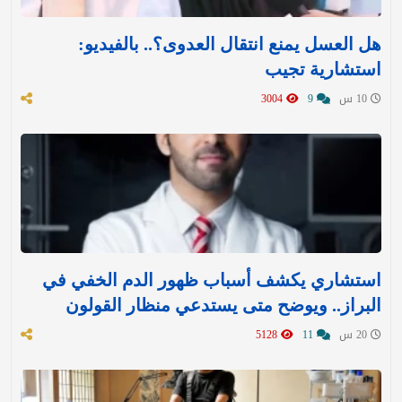
هل العسل يمنع انتقال العدوى؟.. بالفيديو:
استشارية تجيب
10 س
9
3004
استشاري يكشف أسباب ظهور الدم الخفي في
البراز.. ويوضح متى يستدعي منظار القولون
20 س
11
5128