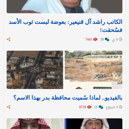
الكاتب راشد آل قنيعير: بعوضة لبست ثوب الأسد
فسُحقت!
6 ي
39
7441
بالفيديو.. لماذا سُميت محافظة بدر بهذا الاسم؟
4 اسبوع
11
8718