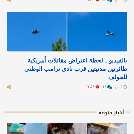
بالفيديو .. لحظة اعتراض مقاتلات أمريكية
طائرتين مدنيتين قرب نادي ترامب الوطني
للجولف
7 س
15
3375
أخبار منوعة