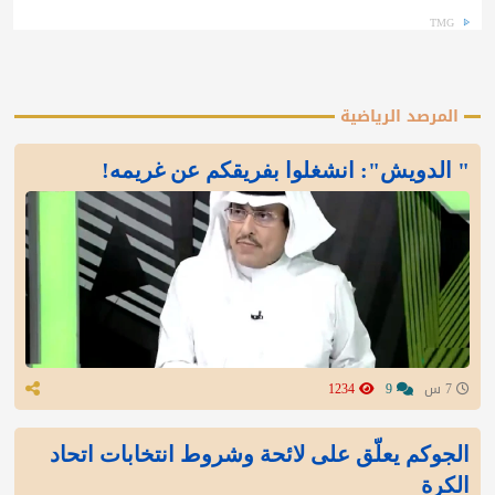
TMG
المرصد الرياضية
" الدويش": انشغلوا بفريقكم عن غريمه!
7 س
9
1234
الجوكم يعلّق على لائحة وشروط انتخابات اتحاد
الكرة