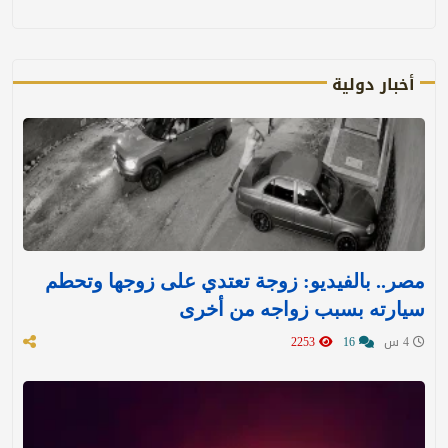
أخبار دولية
مصر.. بالفيديو: زوجة تعتدي على زوجها وتحطم
سيارته بسبب زواجه من أخرى
4 س
16
2253