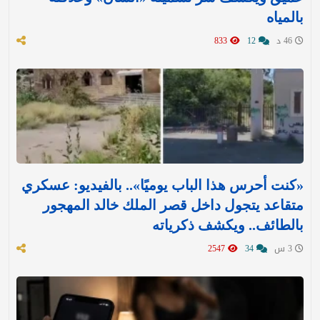
بالمياه
46 د
12
833
«كنت أحرس هذا الباب يوميًا».. بالفيديو: عسكري
متقاعد يتجول داخل قصر الملك خالد المهجور
بالطائف.. ويكشف ذكرياته
3 س
34
2547