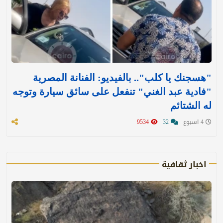
"هسجنك يا كلب".. بالفيديو: الفنانة المصرية
"فادية عبد الغني" تنفعل على سائق سيارة وتوجه
له الشتائم
4 اسبوع
32
9534
اخبار ثقافية