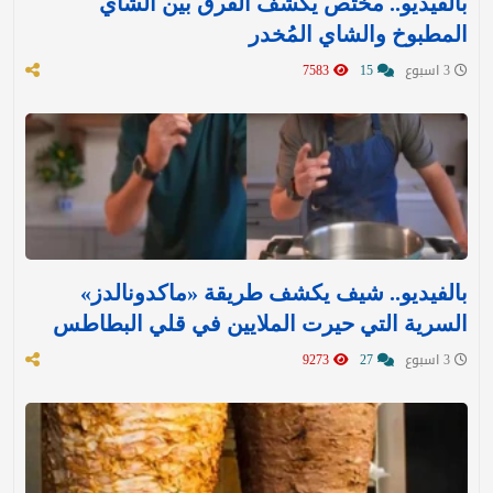
بالفيديو.. مختص يكشف الفرق بين الشاي
المطبوخ والشاي المُخدر
3 اسبوع
15
7583
بالفيديو.. شيف يكشف طريقة «ماكدونالدز»
السرية التي حيرت الملايين في قلي البطاطس
3 اسبوع
27
9273