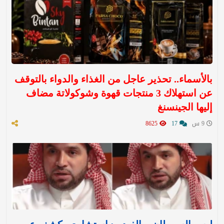
بالأسماء.. تحذير عاجل من الغذاء والدواء بالتوقف
عن استهلاك 3 منتجات قهوة وشوكولاتة مضاف
إليها الجينسنغ
9 س
17
8625