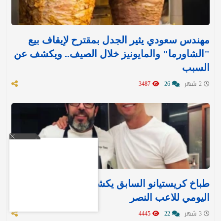
مهندس سعودي يثير الجدل بمقترح لإيقاف بيع
"الشاورما" والمايونيز خلال الصيف.. ويكشف عن
السبب
2 شهر
26
3487
طباخ كريستيانو السابق يكشف النظام الغذائي
اليومي للاعب النصر
3 شهر
22
4445