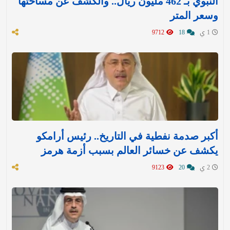
النبوي بـ 462 مليون ريال.. والكشف عن مساحتها
وسعر المتر
1 ي
18
9712
أكبر صدمة نفطية في التاريخ.. رئيس أرامكو
يكشف عن خسائر العالم بسبب أزمة هرمز
2 ي
20
9123