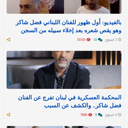
بالفيديو: أول ظهور للفنان اللبناني فضل شاكر
وهو يقص شعره بعد إخلاء سبيله من السجن
3 اسبوع
10
10183
المحكمة العسكرية في لبنان تفرج عن الفنان
فضل شاكر.. والكشف عن السبب
4 اسبوع
9
7800