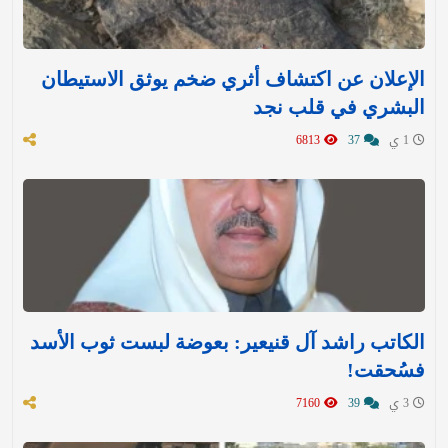
الإعلان عن اكتشاف أثري ضخم يوثق الاستيطان
البشري في قلب نجد
1 ي
37
6813
الكاتب راشد آل قنيعير: بعوضة لبست ثوب الأسد
فسُحقت!
3 ي
39
7160