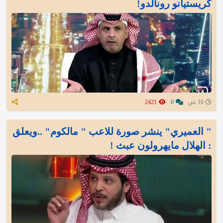
كريستيانو رونالدو!
10 س
0
2421
" العميري" ينشر صورة للاعب " مالكوم" ..ويعلق
: الهلال مايهرولون عبث !