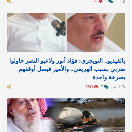
3 د
0
28
بالفيديو.. التويجري: فؤاد أنور ولاعبو النصر حاولوا
ضربي بسبب الهريفي.. والأمير فيصل أوقفهم
بصرخة واحدة
11 س
7
5583