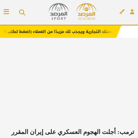
لتجارية ويجذب لك مزيدًا من العملاء (اضغط لطلب الإعلان)
مف
إعلان
ترمب: أجلت الهجوم العسكري على إيران المقرر