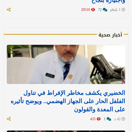
1 شهر
72
29519
أخبار صحية
الخضيري يكشف مخاطر الإفراط في تناول
الفلفل الحار على الجهاز الهضمي.. ويوضح تأثيره
على المعدة والقولون
42 د
1
433