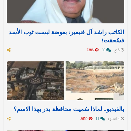
الكاتب راشد آل قنيعير: بعوضة لبست ثوب الأسد
فسُحقت!
5 ي
39
7386
بالفيديو.. لماذا سُميت محافظة بدر بهذا الاسم؟
4 اسبوع
11
8659