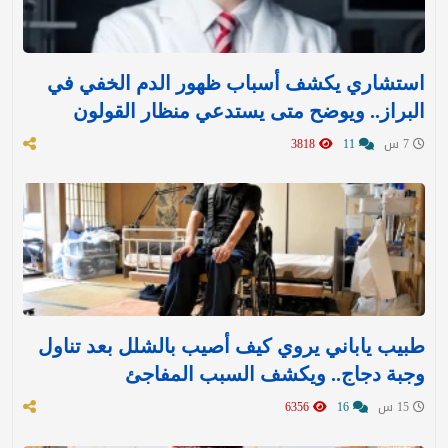
استشاري يكشف أسباب ظهور الدم الخفي في
البراز.. ويوضح متى يستدعي منظار القولون
7 س
11
3818
طبيب ياباني يروي كيف أصيب بالشلل بعد تناول
وجبة دجاج.. ويكشف السبب المفاجئ
15 س
16
6356