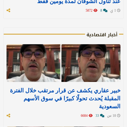
عند تناول الشوفان لمدة يومين فقط
1 ي
8
5872
أخبار اقتصادية
خبير عقاري يكشف عن قرار مرتقب خلال الفترة
المقبلة يُحدث تحولًا كبيرًا في سوق الأسهم
السعودية
18 س
33
6684