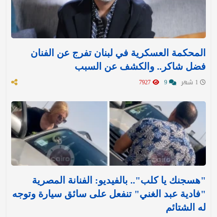
المحكمة العسكرية في لبنان تفرج عن الفنان
فضل شاكر.. والكشف عن السبب
1 شهر
9
7927
"هسجنك يا كلب".. بالفيديو: الفنانة المصرية
"فادية عبد الغني" تنفعل على سائق سيارة وتوجه
له الشتائم