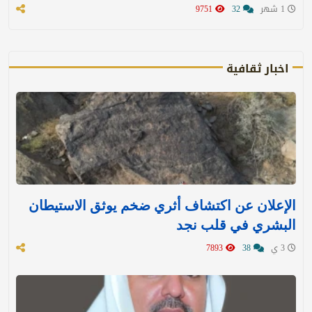
1 شهر
32
9751
اخبار ثقافية
الإعلان عن اكتشاف أثري ضخم يوثق الاستيطان
البشري في قلب نجد
3 ي
38
7893