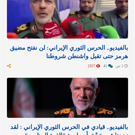
بالفيديو.. الحرس الثوري الإيراني: لن نفتح مضيق
هرمز حتى تقبل واشنطن شروطنا
3 س
41
2357
بالفيديو.. قيادي في الحرس الثوري الإيراني : لقد