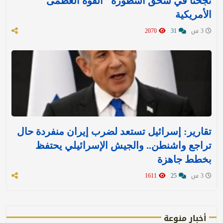
نجحنا في سَحْق أسطورة "القوة العظمى"
الأمريكية
3 س
31
2070
تقارير: إسرائيل تستعد لضرب إيران منفردة حال
تراجع واشنطن.. والجيش الإسرائيلي يحتفظ
بخطط جاهزة
3 س
25
1611
أخبار منوعة