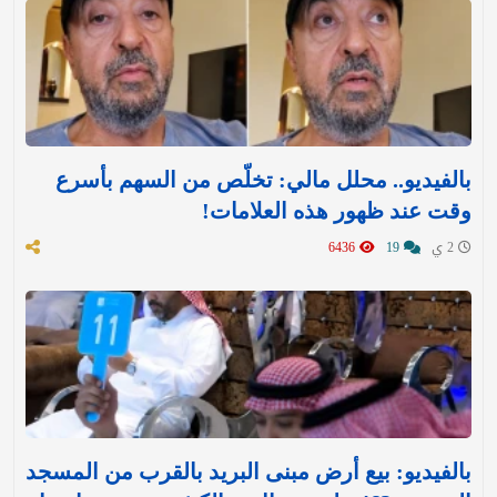
بالفيديو.. محلل مالي: تخلّص من السهم بأسرع
وقت عند ظهور هذه العلامات!
2 ي
19
6436
بالفيديو: بيع أرض مبنى البريد بالقرب من المسجد