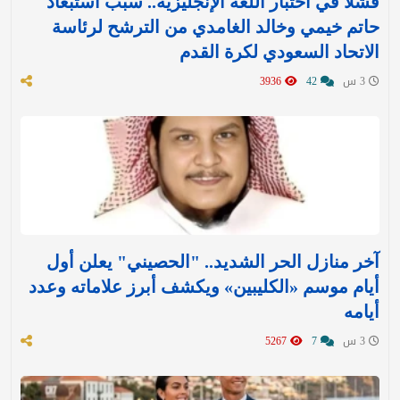
فشلا في اختبار اللغة الإنجليزية.. سبب استبعاد
حاتم خيمي وخالد الغامدي من الترشح لرئاسة
الاتحاد السعودي لكرة القدم
3 س
42
3936
آخر منازل الحر الشديد.. "الحصيني" يعلن أول
أيام موسم «الكليبين» ويكشف أبرز علاماته وعدد
أيامه
3 س
7
5267