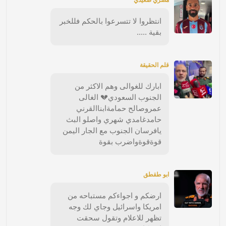
انتظروا لا تتسرعوا بالحكم فللخبر
بقية .....
قلم الحقيقة
ابارك للغوالى وهم الاكثر من
الجنوب السعودي💔 الغالى
عمروصالح حمامةابناالقرني
حامدغامدي شهري واصلو البث
يافرسان الجنوب مع الجار اليمن
قوةقوةواضرب بقوة
ابو طقطق
ارضكم و اجواءكم مستباحه من
امريكا واسرائيل وجاي لك وجه
تظهر للاعلام وتقول سحقت