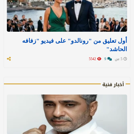
أول تعليق من "رونالدو" على فيديو "زفافه
الحاشد"
5 س
9
5542
أخبار فنية