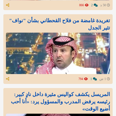
50 د
2
866
تغريدة غامضة من فلاح القحطاني بشأن "نواف"
تثير الجدل
1 س
1
794
المريسل يكشف كواليس مثيرة داخل نادٍ كبير:
رئيسه يرفض المدرب والمسؤول يرد: «أنا أحب
أضيع الوقت»