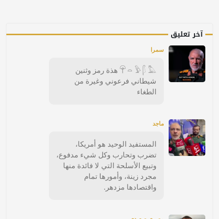
آخر تعليق
سمرا
𓋺 𓏏 𓅱 𓆄 𓅓 هذة رمز وثنين
شيطاني فرعوني وغيرة من
الطغاء
ماجد
المستفيد الوحيد هو أمريكا،
تضرب وتحارب وكل شيء مدفوع،
وتبيع الأسلحة التي لا فائدة منها
مجرد زينة، وأمورها تمام
واقتصادها مزدهر.
مصري صعيدي