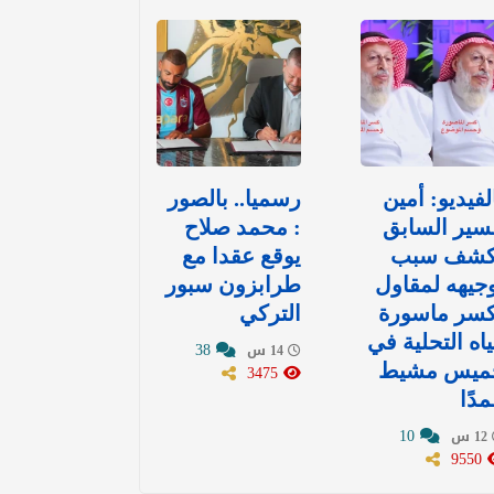
لفيديو: أمين
رسميا.. بالصور
سير السابق
: محمد صلاح
كشف سبب
يوقع عقدا مع
جيهه لمقاول
طرابزون سبور
كسر ماسورة
التركي
اه التحلية في
38
14 س
ميس مشيط
3475
دًا
10
12 س
9550