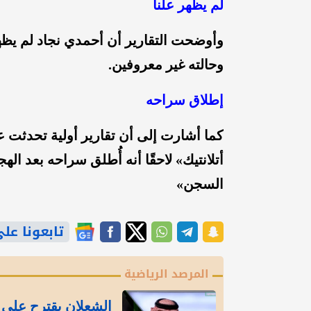
لم يظهر علنا
وأوضحت التقارير أن أحمدي نجاد لم يظهر 
وحالته غير معروفين.
إطلاق سراحه
كما أشارت إلى أن تقارير أولية تحدثت ع
أتلانتيك» لاحقًا أنه أُطلق سراحه بعد ال
السجن»
تابعونا على gle News
المرصد الرياضية
الشعلان يقترح على 