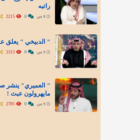
راتبه
2215
0
8 س
" الدبيخي " يعلق عل
2313
0
9 س
" العميري" ينشر صور
مايهرولون عبث !
2785
0
9 س