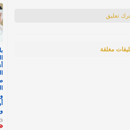
ترك تعليق
ليقات مغلقة
با
ال
أن
ال
ض
ال
وا
أ
وا