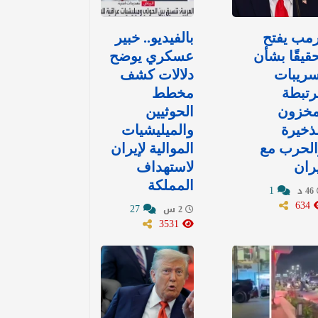
مب يفتح
بالفيديو.. خبير
قيقًا بشأن
عسكري يوضح
سريبات
دلالات كشف
رتبطة
مخطط
مخزون
الحوثيين
ذخيرة
والميليشيات
الحرب مع
الموالية لإيران
ران
لاستهداف
المملكة
1
46 د
634
27
2 س
3531