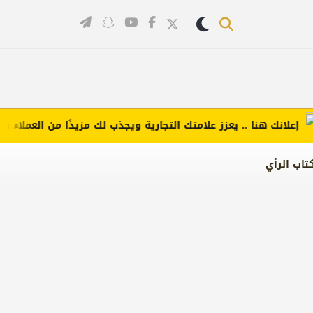
انك هنا .. يعزز علامتك التجارية ويجذب لك مزيدًا من العملاء (اضغط ل
تاب الرأي