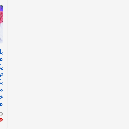
با
ع
ي
تو
ب
مي
خ
عم