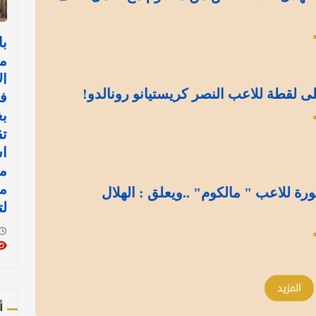
با
م
ال
ى لقطة للاعب النصر كريستيانو رونالدو!
ف
بغ
تق
اس
مي
مو
ة للاعب " مالكوم" ..ويعلق : الهلال
لت
المزيد
أ