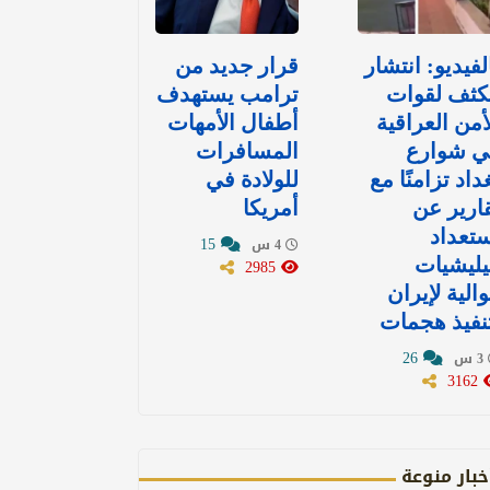
لفيديو: انتشار
قرار جديد من
كثف لقوات
ترامب يستهدف
أمن العراقية
أطفال الأمهات
ي شوارع
المسافرات
داد تزامنًا مع
للولادة في
ارير عن
أمريكا
تعداد
15
4 س
ليشيات
2985
الية لإيران
نفيذ هجمات
26
3 س
3162
خبار منوعة