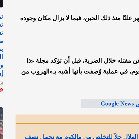
تر
علنًا منذ ذلك الحين، فيما لا يزال مكان وجوده
تح
ت
م
ب
ال
ن مقتله خلال الضربة، قبل أن تؤكد مجلة «ذا
و
هجوم، في عملية وُصفت بأنها أشبه بـ«الهروب من
إي
Goo
الهلال حلاً للتخلص من مالكوم مع تحمل نصف