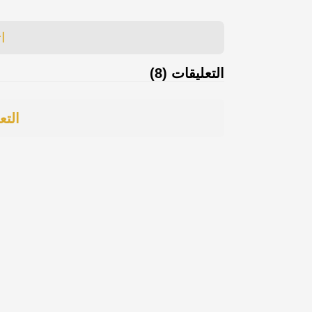
ا
التعليقات (8)
التع