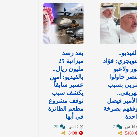
لفيديو..
بعد رصد
تويجري: فؤاد
ميزانية 25
ور ولاعبو
مليون ريال..
نصر حاولوا
بالفيديو: أمين
ربي بسبب
عسير سابقاً
هريفي..
يكشف سبب
لأمير فيصل
توقف مشروع
وقفهم بصرخة
مطعم الطائرة
حدة
في أبها
29
7
10 س
12 س
8498
5460