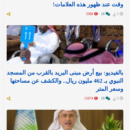
وقت عند ظهور هذه العلامات!
1 ي
18
5588
بالفيديو: بيع أرض مبنى البريد بالقرب من المسجد
النبوي بـ 462 مليون ريال.. والكشف عن مساحتها
وسعر المتر
2 ي
19
11074