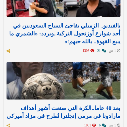
بالفيديو.. الزميلي يفاجئ السياح السعوديين في
أحد شوارع أوزنجول التركية..ويردد: «الشمري ما
يبيع القهوة.. يالله حيهم!»
1 س
21
1308
بعد 40 عاما..الكرة التي صنعت أشهر أهداف
مارادونا في مرمى إنجلترا تُطرح في مزاد أميركي
1 س
6
1001