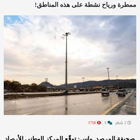
ممطرة ورياح نشطة على هذه المناطق!
2 شهر
1
1718
صحيفة المرصد_واس: توقّع المركز الوطني للأرصاد