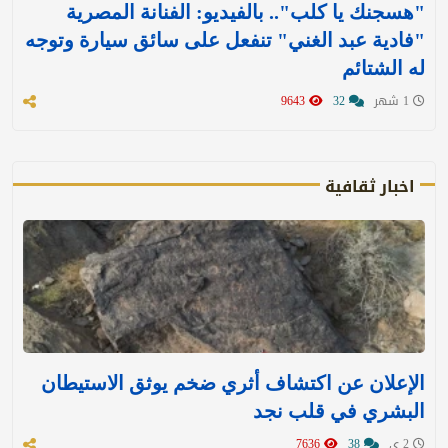
"هسجنك يا كلب".. بالفيديو: الفنانة المصرية
"فادية عبد الغني" تنفعل على سائق سيارة وتوجه
له الشتائم
1 شهر
32
9643
اخبار ثقافية
الإعلان عن اكتشاف أثري ضخم يوثق الاستيطان
البشري في قلب نجد
2 ي
38
7636