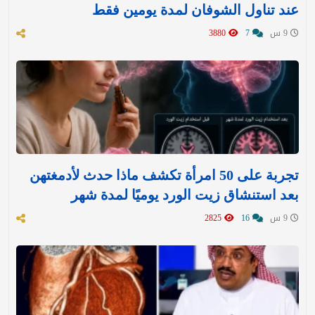
عند تناول الشوفان لمدة يومين فقط
9 س
7
3880
تجربة على 50 امرأة تكشف ماذا حدث لأدمغتهن
بعد استنشاق زيت الورد يوميًا لمدة شهر
9 س
16
2825