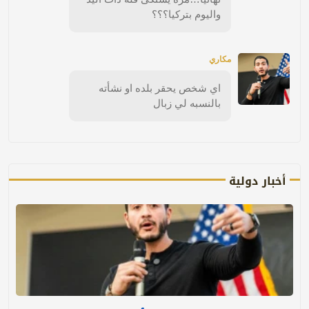
واليوم بتركيا؟؟؟
مكاري
اي شخص يحقر بلده او نشأته
بالنسبه لي زبال
أخبار دولية