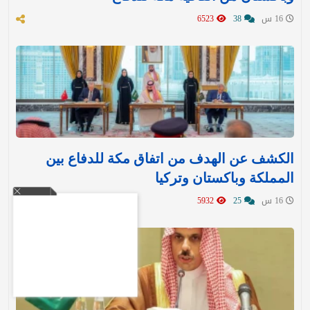
16 س
38
6523
الكشف عن الهدف من اتفاق مكة للدفاع بين
المملكة وباكستان وتركيا
16 س
25
5932