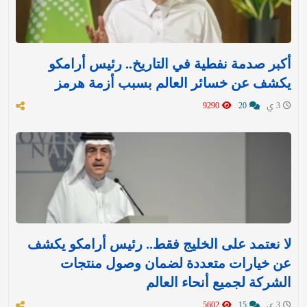
أكبر صدمة نفطية في التاريخ.. رئيس أرامكو
يكشف عن خسائر العالم بسبب أزمة هرمز
3 ي
20
9290
لا نعتمد على الخليج فقط.. رئيس أرامكو يكشف
عن خيارات متعددة لضمان وصول منتجات
الشركة لجميع أنحاء العالم
3 ي
15
5602