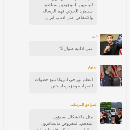
اليمنيين الموجودين بمناطق
سيطرة الحوثي فهم الرساله
والانتفاض على اذناب ايران
غبي
غبي اذانيه طوال💯
ابو نهار
اعظم ثور في امريكا تتبع خطوات
الصهاينه وجزيره ابستين
الصواعق المرسلة…
مثل هالاشكال يسيؤون
لبلدهم..المفروض مايسافرون
نهائيا…مرة يشتكى قلة ذات اليد