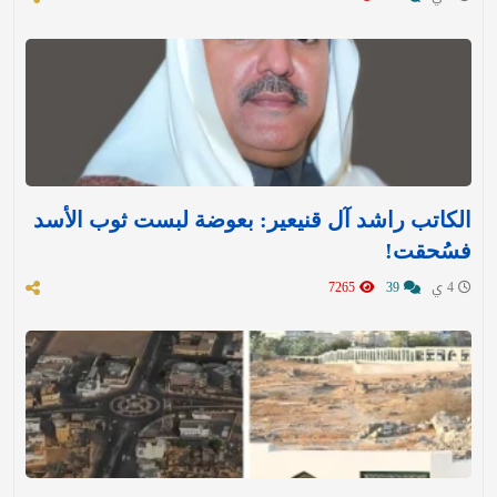
الكاتب راشد آل قنيعير: بعوضة لبست ثوب الأسد
فسُحقت!
4 ي
39
7265