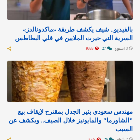
بالفيديو.. شيف يكشف طريقة «ماكدونالدز»
السرية التي حيرت الملايين في قلي البطاطس
3 اسبوع
27
9383
مهندس سعودي يثير الجدل بمقترح لإيقاف بيع
"الشاورما" والمايونيز خلال الصيف.. ويكشف عن
السبب
2 شهر
26
3539