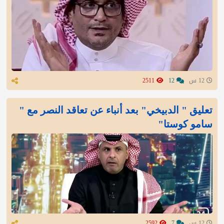
12 س
12
2511
تعليق " الدبيخي" بعد أنباء عن تعاقد النصر مع "
سامو كوستا"
12 س
7
2592