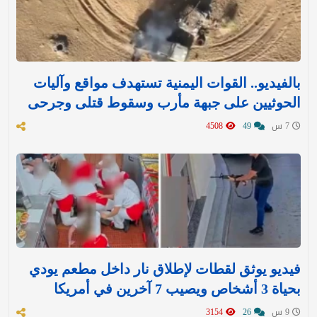
بالفيديو.. القوات اليمنية تستهدف مواقع وآليات
الحوثيين على جبهة مأرب وسقوط قتلى وجرحى
7 س
49
4508
فيديو يوثق لقطات لإطلاق نار داخل مطعم يودي
بحياة 3 أشخاص ويصيب 7 آخرين في أمريكا
9 س
26
3154