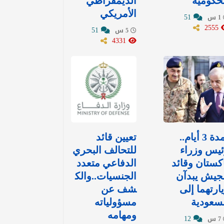
حكومية
الديمقراطي
الأمريكي
51
1 س
2555
51
5 س
4331
لمدة 3 أيام..
تعيين قائد
يس وزراء
للتحالف البحري
كستان وقائد
الدفاعي متعدد
جيش يبدآن
الجنسيات..والك
ارتهما إلى
شف عن
سعودية
مسؤولياته
ومهامه
12
7 س