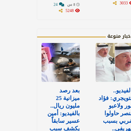
3033
24
8 س
5248
خبار منوعة
لفيديو..
بعد رصد
تويجري: فؤاد
ميزانية 25
ور ولاعبو
مليون ريال..
نصر حاولوا
بالفيديو: أمين
ربي بسبب
عسير سابقاً
هريفي..
يكشف سبب