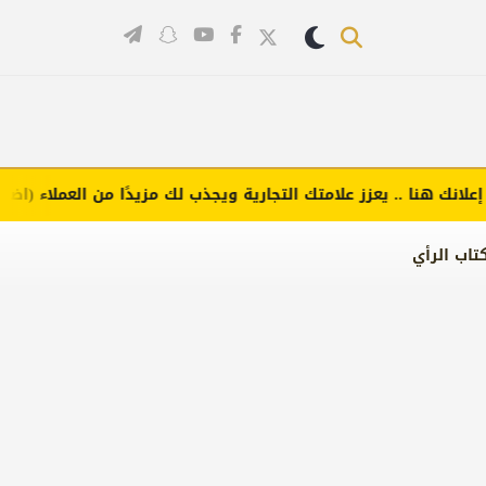
ك هنا .. يعزز علامتك التجارية ويجذب لك مزيدًا من العملاء (اضغط لطل
تاب الرأي