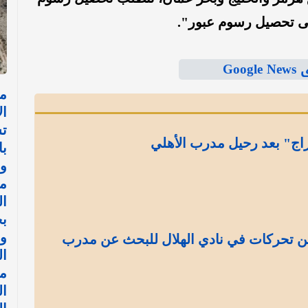
لى تحصيل رسوم عبور".
Goo
مل
ال
ت
راج" بعد رحيل مدرب الأهلي
با
و
مع
ال
ب
و
 تحركات في نادي الهلال للبحث عن مدرب
ال
ال