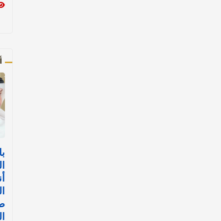
أ
با
ال
أن
ال
ض
ال