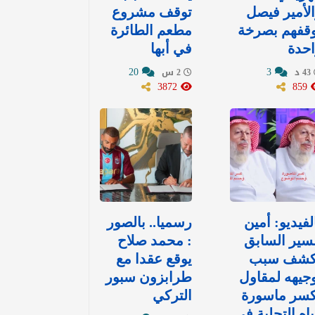
لأمير فيصل
توقف مشروع
وقفهم بصرخة
مطعم الطائرة
حدة
في أبها
20
3
43 د
2 س
3872
859
لفيديو: أمين
رسميا.. بالصور
سير السابق
: محمد صلاح
كشف سبب
يوقع عقدا مع
جيهه لمقاول
طرابزون سبور
كسر ماسورة
التركي
اه التحلية في