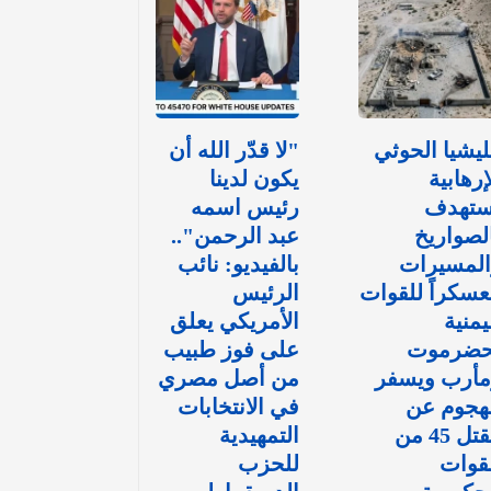
يشيا الحوثي
"لا قدّر الله أن
إرهابية
يكون لدينا
ستهدف
رئيس اسمه
لصواريخ
عبد الرحمن"..
المسيرات
بالفيديو: نائب
سكراً للقوات
الرئيس
يمنية
الأمريكي يعلق
حضرموت
على فوز طبيب
مأرب ويسفر
من أصل مصري
هجوم عن
في الانتخابات
مقتل 45 من
التمهيدية
قوات
للحزب