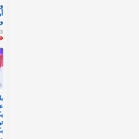
وا
أ
وا
با
ع
ي
تو
ب
مي