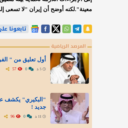
معينة".
لكنه أوضح أن إيران "لا تسعى إ
تابعونا على gle News
المرصد الرياضية
أول تعليق من " الف
57
0
5 د
"البكيري" يكشف عن
جديد !
96
0
11 د