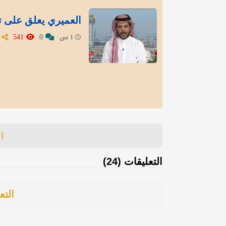
العميري يعلق على تع
541
0
1 س
ا
التعليقات (24)
التع