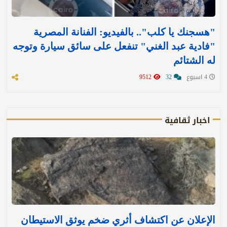
"هسجنك يا كلب".. بالفيديو: الفنانة المصرية
"فادية عبد الغني" تنفعل على سائق سيارة وتوجه
له الشتائم
4 اسبوع
32
9512
اخبار ثقافية
الإعلان عن اكتشاف أثري ضخم يوثق الاستيطان