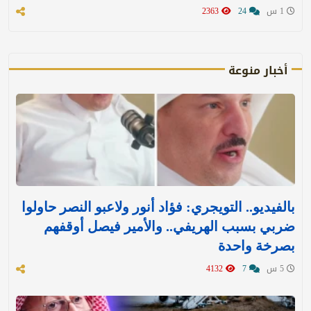
1 س
24
2363
أخبار منوعة
بالفيديو.. التويجري: فؤاد أنور ولاعبو النصر حاولوا
ضربي بسبب الهريفي.. والأمير فيصل أوقفهم
بصرخة واحدة
5 س
7
4132