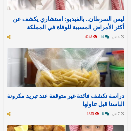
ليس السرطان.. بالفيديو: استشاري يكشف عن
أكثر الأمراض المسببة للوفاة في المملكة
4 س
14
4248
دراسة تكشف فائدة غير متوقعة عند تبريد مكرونة
الباستا قبل تناولها
7 س
8
1855