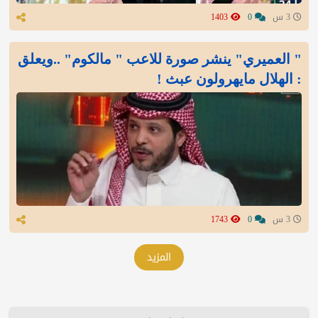
3 س
0
1403
" العميري" ينشر صورة للاعب " مالكوم" ..ويعلق
: الهلال مايهرولون عبث !
3 س
0
1743
المزيد