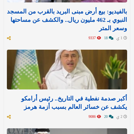
بالفيديو: بيع أرض مبنى البريد بالقرب من المسجد
النبوي بـ 462 مليون ريال.. والكشف عن مساحتها
وسعر المتر
1 ي
18
9337
أكبر صدمة نفطية في التاريخ.. رئيس أرامكو
يكشف عن خسائر العالم بسبب أزمة هرمز
2 ي
20
9086