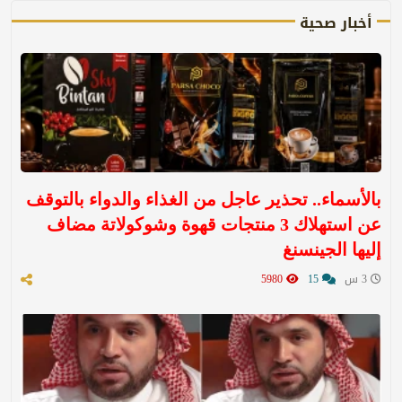
أخبار صحية
بالأسماء.. تحذير عاجل من الغذاء والدواء بالتوقف
عن استهلاك 3 منتجات قهوة وشوكولاتة مضاف
إليها الجينسنغ
3 س
15
5980