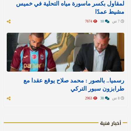
لمقاول بكسر ماسورة مياه التحلية في خميس
مشيط عمدًا
7 س
10
7674
رسميا.. بالصور : محمد صلاح يوقع عقدا مع
طرابزون سبور التركي
8 س
38
2963
أخبار فنية