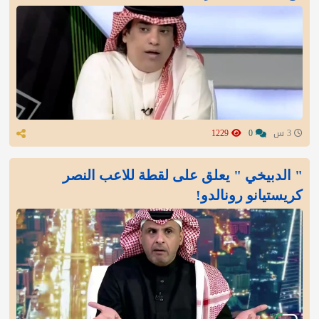
3 س
0
1229
" الدبيخي " يعلق على لقطة للاعب النصر
كريستيانو رونالدو!