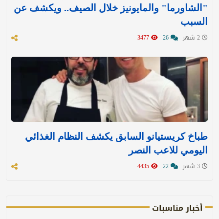
"الشاورما" والمايونيز خلال الصيف.. ويكشف عن
السبب
2 شهر
26
3477
طباخ كريستيانو السابق يكشف النظام الغذائي
اليومي للاعب النصر
3 شهر
22
4435
أخبار مناسبات