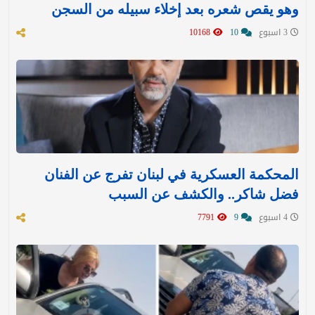
وهو يقص شعره بعد إخلاء سبيله من السجن
3 اسبوع
10
10168
المحكمة العسكرية في لبنان تفرج عن الفنان
فضل شاكر.. والكشف عن السبب
4 اسبوع
9
7791