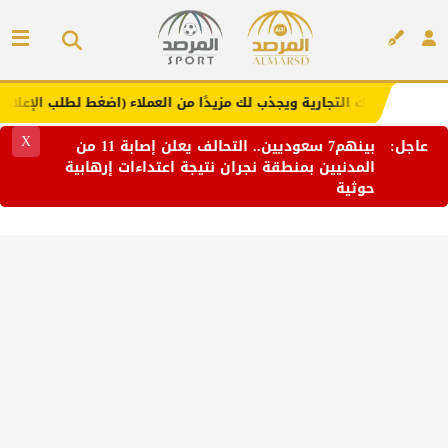
تجارية ويجذب لك مزيدًا من العملاء (اضغط لطلب الإعلان)
مفا
إعلان
X
عاجل:
بينهم7 سعوديين.. التحالف يعلن إصابة 11 من
المدنيين بمنطقة نجران نتيجة اعتداءات إرهابية
حوثية