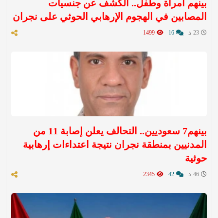
بينهم امرأة وطفل.. الكشف عن جنسيات
المصابين في الهجوم الإرهابي الحوثي على نجران
23 د
16
1499
بينهم7 سعوديين.. التحالف يعلن إصابة 11 من
المدنيين بمنطقة نجران نتيجة اعتداءات إرهابية
حوثية
46 د
42
2345