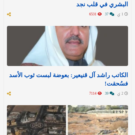
البشري في قلب نجد
1 ي
37
6531
الكاتب راشد آل قنيعير: بعوضة لبست ثوب الأسد
فسُحقت!
2 ي
39
7114