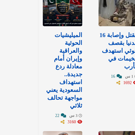
مقتل وإصابة 16
الميليشيات
نيا بقصف
الحوثية
وثي استهدف
والعراقية
خيمات في
وإيران أمام
أرب
معادلة ردع
جديدة..
16
1 س
1692
استهداف
السعودية يعني
مواجهة تحالف
ثلاثي
22
3 س
3160