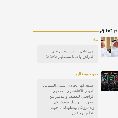
خر تعليق
صاد
ترى عادي الناس تدعس على
الفراش واحيانآ يسقطهم 😁😁😁
خذو حقيقة اليمن
استعد ايها الجرذي اليمني الشمالي
الزيدي الأثناعشري الجعفري
الرافضي للقصف والتدمير من
صقورنا البواسل سيدكونكم
ويدمرونكم ويقتلونكم يا خونة
انجاس روافض