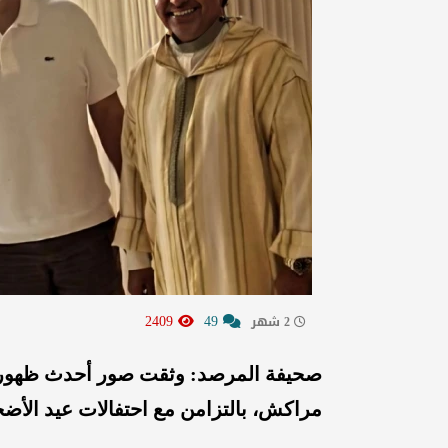
2409
49
2 شهر
صحيفة المرصد: وثقت صور أحدث ظهور لل
مراكش، بالتزامن مع احتفالات عيد الأض