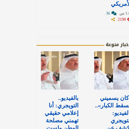
أمريكي
36
5 س
2198
خبار منوعة
كان يسميني
بالفيديو..
قط الكبار»..
التويجري: أنا
لفيديو:
إعلامي حقيقي
تويجري
تهمني مصلحة
كشف عن
الوطن ولست