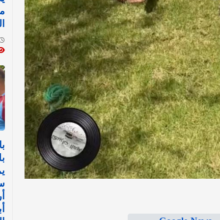
مع
ال
با
بل
يم
س
أ
أب