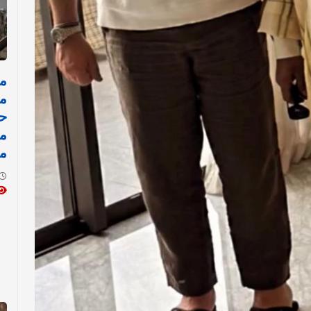
مد
ح
م
م