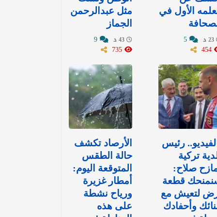
لمه الأول في
مثل عبدالرحمن
صحافة
الجماز
9
5
23 د
43 د
735
454
لفيديو.. رئيس
الأرصاد تكشف
دية تركية
حالة الطقس
ازح صلاح:
المتوقعة اليوم:
نمنحك قطعة
أمطار غزيرة
رض لتعيش مع
ورياح نشطة
نائك وأحفادك
على هذه