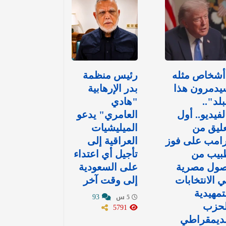
أشخاص مثله
رئيس منظمة
يدمرون هذا
بدر الإرهابية
بلد"..
"هادي
لفيديو.. أول
العامري" يدعو
ليق من
الميليشيات
رامب على فوز
العراقية إلى
بيب من
تأجيل أي اعتداء
صول مصرية
على السعودية
 الانتخابات
إلى وقت آخر
تمهيدية
93
5 س
لحزب
5791
لديمقراطي