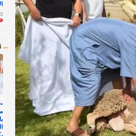
ال
أ
«
مس
با
ال
ي