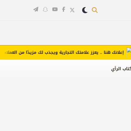
 هنا .. يعزز علامتك التجارية ويجذب لك مزيدًا من العملاء (اضغط لطلب
تاب الرأي