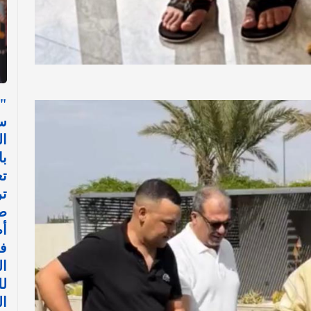
"
س
ال
با
تع
ت
ط
أ
في
ال
ل
ا