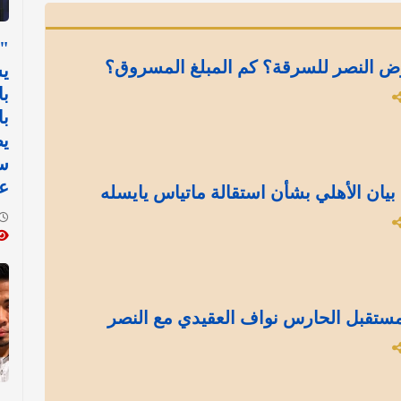
"ل
ض النصر للسرقة؟ كم المبلغ المسروق؟
ي
با
با
يط
س
عل
بيان الأهلي بشأن استقالة ماتياس يايسله
ستقبل الحارس نواف العقيدي مع النصر