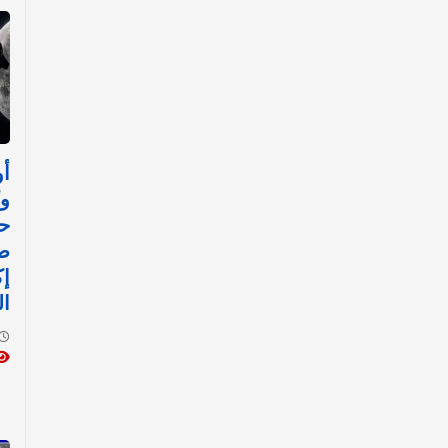
أو
وك
حا
ص
إ
ال