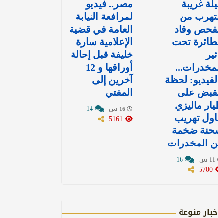
لة غريبة
مصر.. فيديو
تهرب من
لمرافعة النيابة
لفحص وقاد
العامة في قضية
طائرة تحت
الإعلامية سارة
ثير
خليفة قبل إحالة
مخدرات...
أوراقها و 12
لفيديو: لحظة
آخرين إلى
لقبض على
المفتي
ار ماليزي
14
16 س
اول تهريب
5161
حنة ضخمة
ن المخدرات
16
11 س
5700
خبار منوعة