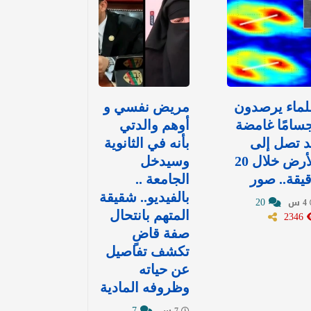
لماء يرصدون
مريض نفسي و
سامًا غامضة
أوهم والدتي
 تصل إلى
بأنه في الثانوية
الأرض خلال 20
وسيدخل
يقة.. صور
الجامعة ..
بالفيديو.. شقيقة
20
4 س
2346
المتهم بانتحال
صفة قاضٍ
تكشف تفاصيل
عن حياته
وظروفه المادية
7
7 س