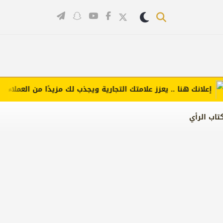
لانك هنا .. يعزز علامتك التجارية ويجذب لك مزيدًا من العملاء (اضغط 
تاب الرأي