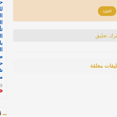
حي
لل
المزيد
ا
ال
تأ
ترك تعليق
ال
با
ا
طي
ح
ليقات مغلقة
ش
م
أ