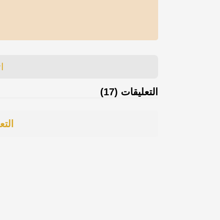
ا
التعليقات (17)
التع