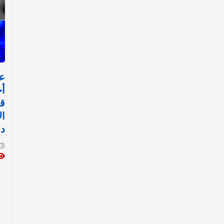
ع
أج
قد
دق