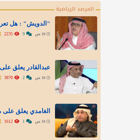
المرصد الرياضية
"الدويش" : هل تعر
2235
9
10 س
عبدالقادر يعلق على 
3870
2
10 س
الغامدي يعلق على م
1612
1
10 س