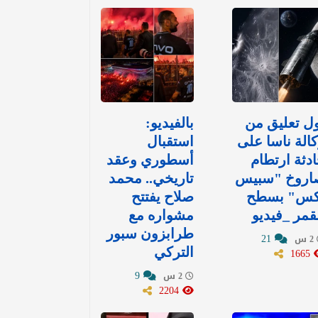
ل تعليق من
بالفيديو:
الة ناسا على
استقبال
دثة ارتطام
أسطوري وعقد
اروخ "سبيس
تاريخي.. محمد
كس" بسطح
صلاح يفتتح
قمر _فيديو
مشواره مع
طرابزون سبور
21
2 س
1665
التركي
9
2 س
2204