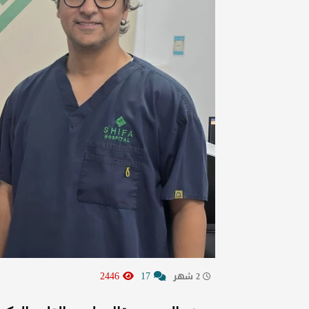
2446
17
2 شهر