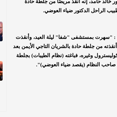
خالد حامد، إنه أنقذ مريضًا من جلطة حادة
طبيب الراحل الدكتور ضياء العوضي.
: "سهرت بمستشفى "شفا" ليلة العيد، وأنقذت
قذته من جلطة حادة بالشريان التاجي الأيمن بعد
وليسترول وغيره، فباغته (نظام الطيبات) بجلطة
ت صاحب النظام (يقصد ضياء العوضي)".