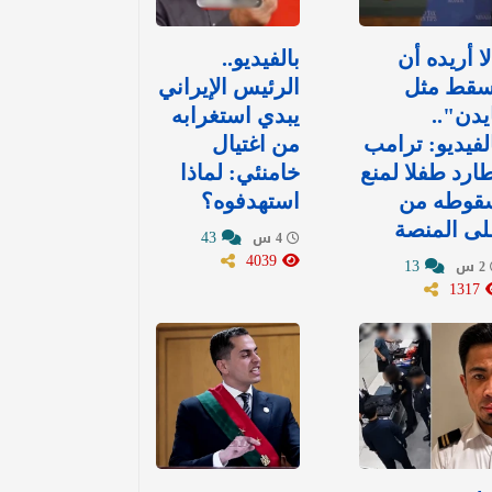
ا أريده أن
بالفيديو..
سقط مثل
الرئيس الإيراني
يدن"..
يبدي استغرابه
لفيديو: ترامب
من اغتيال
ارد طفلا لمنع
خامنئي: لماذا
قوطه من
استهدفوه؟
ى المنصة
43
4 س
4039
13
2 س
1317