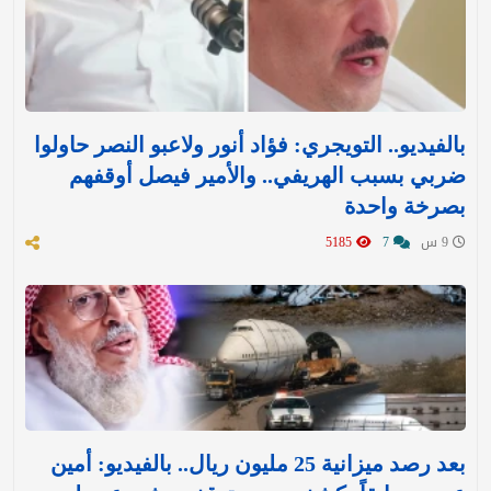
بالفيديو.. التويجري: فؤاد أنور ولاعبو النصر حاولوا
ضربي بسبب الهريفي.. والأمير فيصل أوقفهم
بصرخة واحدة
9 س
7
5185
بعد رصد ميزانية 25 مليون ريال.. بالفيديو: أمين