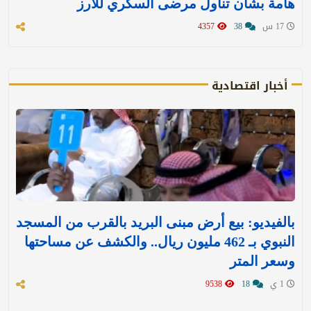
هامة بشأن تناول مرضى السكري للأرز
17 س
38
4357
أخبار اقتصادية
بالفيديو: بيع أرض مبنى البريد بالقرب من المسجد
النبوي بـ 462 مليون ريال.. والكشف عن مساحتها
وسعر المتر
1 ي
18
9538