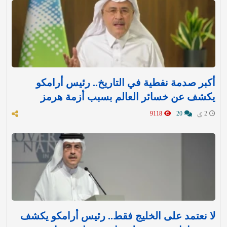
أكبر صدمة نفطية في التاريخ.. رئيس أرامكو
يكشف عن خسائر العالم بسبب أزمة هرمز
2 ي
20
9118
لا نعتمد على الخليج فقط.. رئيس أرامكو يكشف