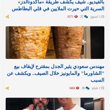
بالفيديو.. شيف يكشف طريقة «ماكدونالدز»
السرية التي حيرت الملايين في قلي البطاطس
3 اسبوع
27
9271
مهندس سعودي يثير الجدل بمقترح لإيقاف بيع
"الشاورما" والمايونيز خلال الصيف.. ويكشف عن
السبب
2 شهر
26
3484