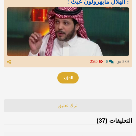
: الهلال مايهرولون عبث !
8 س
0
2530
المزيد
اترك تعليق
التعليقات (37)