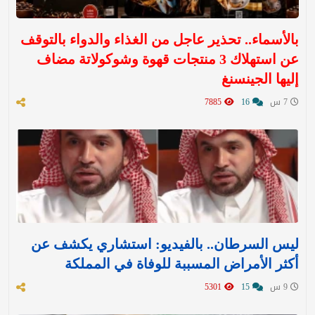
بالأسماء.. تحذير عاجل من الغذاء والدواء بالتوقف
عن استهلاك 3 منتجات قهوة وشوكولاتة مضاف
إليها الجينسنغ
7 س
16
7885
ليس السرطان.. بالفيديو: استشاري يكشف عن
أكثر الأمراض المسببة للوفاة في المملكة
9 س
15
5301