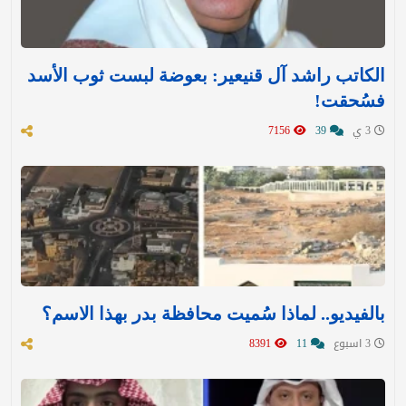
الكاتب راشد آل قنيعير: بعوضة لبست ثوب الأسد
فسُحقت!
3 ي
39
7156
بالفيديو.. لماذا سُميت محافظة بدر بهذا الاسم؟
3 اسبوع
11
8391