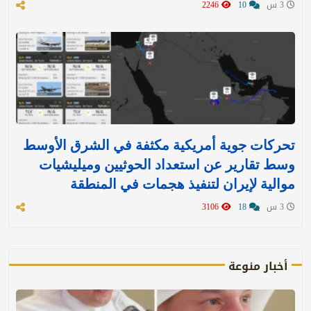
3 س
10
2246
تحركات جوية أمريكية مكثفة في الشرق الأوسط
وسط تقارير عن استعداد الحوثيين وميليشيات
موالية لإيران لتنفيذ هجمات في المنطقة
3 س
18
3106
أخبار منوعة