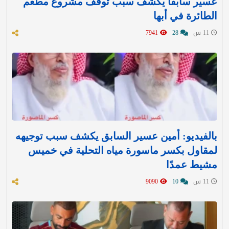
عسير سابقاً يكشف سبب توقف مشروع مطعم
الطائرة في أبها
11 س
28
7941
بالفيديو: أمين عسير السابق يكشف سبب توجيهه
لمقاول بكسر ماسورة مياه التحلية في خميس
مشيط عمدًا
11 س
10
9090