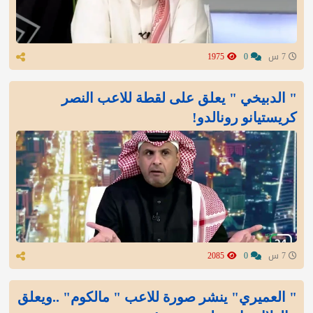
7 س
0
1975
" الدبيخي " يعلق على لقطة للاعب النصر
كريستيانو رونالدو!
7 س
0
2085
" العميري" ينشر صورة للاعب " مالكوم" ..ويعلق