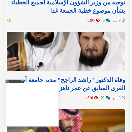
توجيه من وزير الشؤون الإسلامية لجميع الخطباء
بشأن موضوع خطبة الجمعة غدا
9 س
8
6296
وفاة الدكتور "راشد الراجح" مدير جامعة أم
القرى السابق عن عمر ناهز 85 عامًا
9 س
22
4516