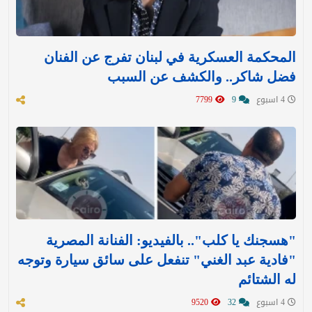
المحكمة العسكرية في لبنان تفرج عن الفنان
فضل شاكر.. والكشف عن السبب
4 اسبوع
9
7799
"هسجنك يا كلب".. بالفيديو: الفنانة المصرية
"فادية عبد الغني" تنفعل على سائق سيارة وتوجه
له الشتائم
4 اسبوع
32
9520